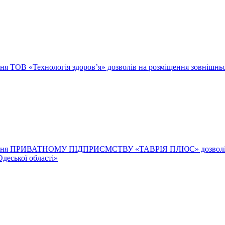
ння ТОВ «Технологія здоров’я» дозволів на розміщення зовнішнь
адання ПРИВАТНОМУ ПІДПРИЄМСТВУ «ТАВРІЯ ПЛЮС» дозволів на 
деської області»