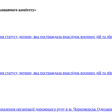
конавчого комітету»
 статусу дитини, яка постраждала внаслідок воєнних дій та збройн
татусу дитини, яка постраждала внаслідок воєнних дій та збройних 
оналення організації дорожнього руху в м. Чорноморськ Одеськог