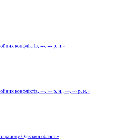
их конфліктів, ---, --- р. н.»
конфліктів, ---, --- р. н., ---, --- р. н.»
о району Одеської області»