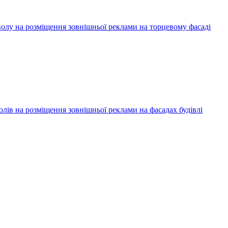
олу на розміщення зовнішньої реклами на торцевому фасаді
лів на розміщення зовнішньої реклами на фасадах будівлі