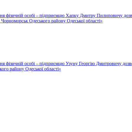
ння фізичній особі – підприємцю Хапку Дмитру Пилиповичу дозв
м. Чорноморськ Одеського району Одеської області»
ня фізичній особі – підприємцю Узуну Георгію Дмитровичу дозво
кого району Одеської області»