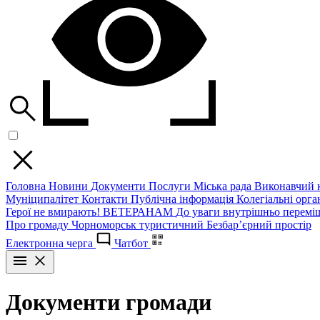
Головна
Новини
Документи
Послуги
Міська рада
Виконавчий к
Муніципалітет
Контакти
Публічна інформація
Колегіальні орган
Герої не вмирають!
ВЕТЕРАНАМ
До уваги внутрішньо перемі
Про громаду
Чорноморськ туристичний
Безбар’єрний простір
Електронна черга
Чатбот
Документи громади