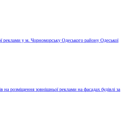
ої реклами у м. Чорноморську Одеського району Одеської
розміщення зовнішньої реклами на фасадах будівлі за