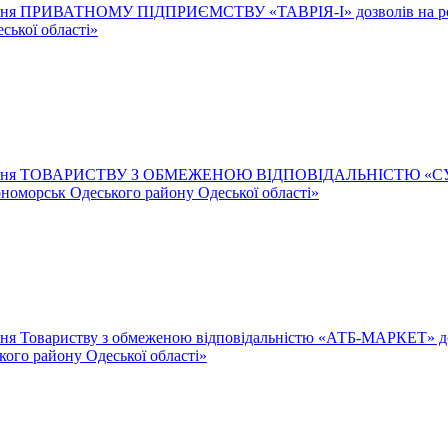
дання ПРИВАТНОМУ ПІДПРИЄМСТВУ «ТАВРІЯ-І» дозволів на розміщ
ської області»
 надання ТОВАРИСТВУ З ОБМЕЖЕНОЮ ВІДПОВІДАЛЬНІСТЮ «СУСІД
орноморськ Одеського району Одеської області»
ння Товариству з обмеженою відповідальністю «АТБ-МАРКЕТ» доз
кого району Одеської області»