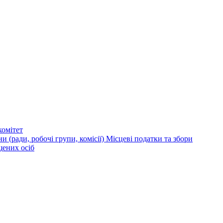
омітет
и (ради, робочі групи, комісії)
Місцеві податки та збори
щених осіб