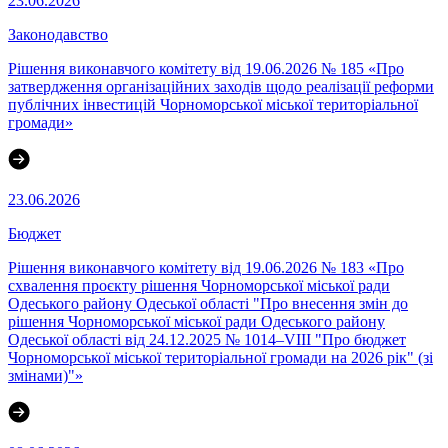
23.06.2026
Законодавство
Рішення виконавчого комітету від 19.06.2026 № 185 «Про
затвердження організаційних заходів щодо реалізації реформи
публічних інвестицій Чорноморської міської територіальної
громади»
23.06.2026
Бюджет
Рішення виконавчого комітету від 19.06.2026 № 183 «Про
схвалення проєкту рішення Чорноморської міської ради
Одеського району Одеської області "Про внесення змін до
рішення Чорноморської міської ради Одеського району
Одеської області від 24.12.2025 № 1014–VІII "Про бюджет
Чорноморської міської територіальної громади на 2026 рік" (зі
змінами)"»