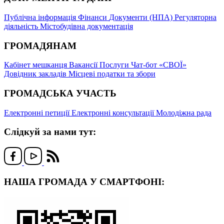
Публічна інформація
Фінанси
Документи (НПА)
Регуляторна
діяльність
Містобудівна документація
ГРОМАДЯНАМ
Кабінет мешканця
Вакансії
Послуги
Чат-бот «СВОЇ»
Довідник закладів
Місцеві податки та збори
ГРОМАДСЬКА УЧАСТЬ
Електронні петиції
Електронні консультації
Молодіжна рада
Слідкуй за нами тут:
НАША ГРОМАДА У СМАРТФОНІ: