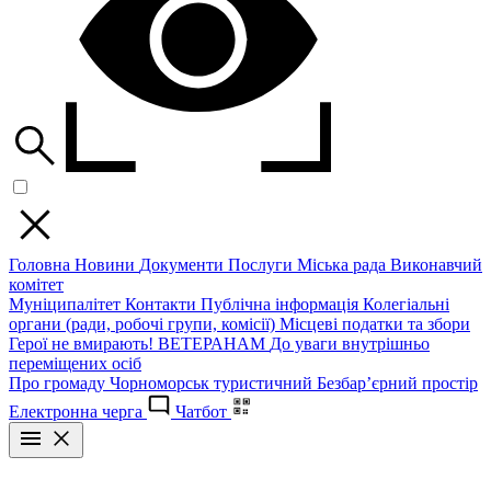
Головна
Новини
Документи
Послуги
Міська рада
Виконавчий
комітет
Муніципалітет
Контакти
Публічна інформація
Колегіальні
органи (ради, робочі групи, комісії)
Місцеві податки та збори
Герої не вмирають!
ВЕТЕРАНАМ
До уваги внутрішньо
переміщених осіб
Про громаду
Чорноморськ туристичний
Безбар’єрний простір
Електронна черга
Чатбот