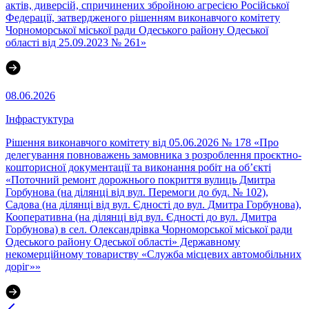
актів, диверсій, спричинених збройною агресією Російської
Федерації, затвердженого рішенням виконавчого комітету
Чорноморської міської ради Одеського району Одеської
області від 25.09.2023 № 261»
08.06.2026
Інфрастуктура
Рішення виконавчого комітету від 05.06.2026 № 178 «Про
делегування повноважень замовника з розроблення проєктно-
кошторисної документації та виконання робіт на об’єкті
«Поточний ремонт дорожнього покриття вулиць Дмитра
Горбунова (на ділянці від вул. Перемоги до буд. № 102),
Садова (на ділянці від вул. Єдності до вул. Дмитра Горбунова),
Кооперативна (на ділянці від вул. Єдності до вул. Дмитра
Горбунова) в сел. Олександрівка Чорноморської міської ради
Одеського району Одеської області» Державному
некомерційному товариству «Служба місцевих автомобільних
доріг»»