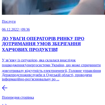
Послуги
06.12.2022 | 09:36
ДО УВАГИ ОПЕРАТОРІВ РИНКУ ПРО
ДОТРИМАННЯ УМОВ ЗБЕРІГАННЯ
ХАРЧОВИХ ПРОДУКТІВ❗
У зв’язку із ситуацією, яка склалася внаслідок
пошкодження⚡енергосистеми України, що може спричинити
довготривалу відсутність електроенергії, Головне управління
Держпродспоживслужби в Одеській області, проводячи
інформаційно-роз’яснювальну ро ...
Попередня сторінка