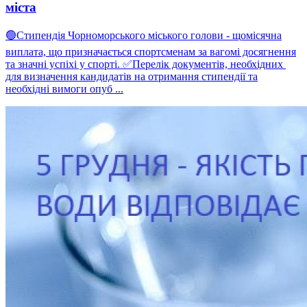
міста
🟢Стипендія Чорноморського міського голови - щомісячна
виплата, що призначається спортсменам за вагомі досягнення
та значні успіхі у спорті. ✅️Перелік документів, необхідних
для визначення кандидатів на отримання стипендії та
необхідні вимоги опуб ...