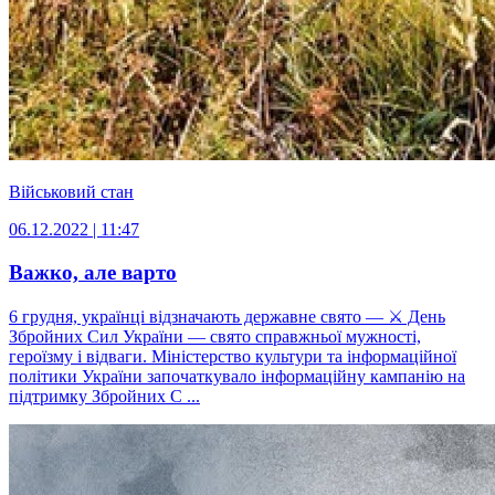
Військовий стан
06.12.2022 | 11:47
Важко, але варто
6 грудня, українці відзначають державне свято — ⚔ День
Збройних Сил України — свято справжньої мужності,
героїзму і відваги. Міністерство культури та інформаційної
політики України започаткувало інформаційну кампанію на
підтримку Збройних С ...