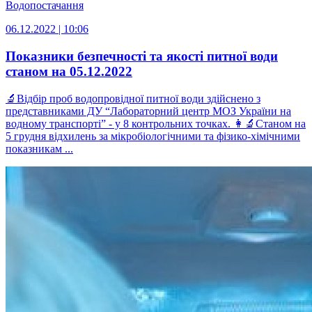
Водопостачання
06.12.2022 | 10:06
Показники безпечності та якості питної води
станом на 05.12.2022
🔬Відбір проб водопровідної питної води здійснено з
представниками ДУ “Лабораторний центр МОЗ України на
водному транспорті” - у 8 контрольних точках. 👩‍🔬Станом на
5 грудня відхилень за мікробіологічними та фізико-хімічними
показникам ...