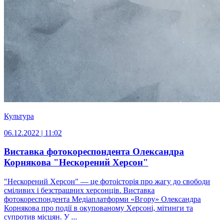
Культура
06.12.2022 | 11:02
Виставка фотокореспондента Олександра
Корнякова "Нескорений Херсон"
"Нескорений Херсон" — це фотоісторія про жагу до свободи
сміливих і безстрашних херсонців. Виставка
фотокореспондента Медіаплатформи «Вгору» Олександра
Корнякова про події в окупованому Херсоні, мітинги та
супротив місцян. У ...