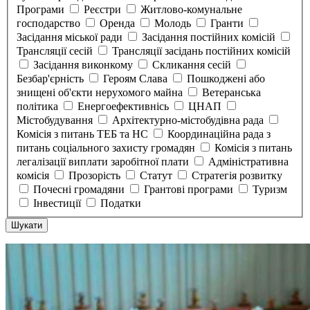
Програми
Реєстри
Житлово-комунальне
господарство
Оренда
Молодь
Гранти
Засідання міської ради
Засідання постійних комісій
Трансляції сесій
Трансляції засідань постійних комісій
Засідання виконкому
Скликання сесій
Безбар'єрність
Героям Слава
Пошкоджені або
знищені об'єкти нерухомого майна
Ветеранська
політика
Енергоефективнісь
ЦНАП
Містобудування
Архітектурно-містобудівна рада
Комісія з питань ТЕБ та НС
Координаційна рада з
питань соціального захисту громадян
Комісія з питань
легалізації виплати заробітної плати
Адміністративна
комісія
Прозорість
Статут
Стратегія розвитку
Почесні громадяни
Грантові програми
Туризм
Інвестиції
Податки
Шукати