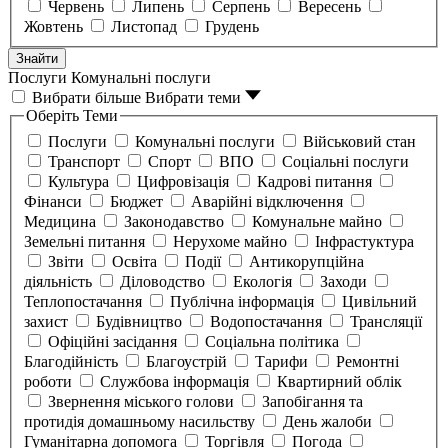
Червень
Липень
Серпень
Вересень
Жовтень
Листопад
Грудень
Знайти
Послуги
Комунальні послуги
Вибрати більше
Вибрати теми
Оберіть Теми
Послуги
Комунальні послуги
Військовий стан
Транспорт
Спорт
ВПО
Соціальні послуги
Культура
Цифровізація
Кадрові питання
Фінанси
Бюджет
Аварійні відключення
Медицина
Законодавство
Комунальне майно
Земельні питання
Нерухоме майно
Інфрастуктура
Звіти
Освіта
Події
Антикорупційна
діяльність
Діловодство
Екологія
Заходи
Теплопостачання
Публічна інформація
Цивільний
захист
Будівництво
Водопостачання
Трансляції
Офіційні засідання
Соціальна політика
Благодійність
Благоустрій
Тарифи
Ремонтні
роботи
Службова інформація
Квартирний облік
Звернення міського голови
Запобігання та
протидія домашньому насильству
День жалоби
Гуманітарна допомога
Торгівля
Погода