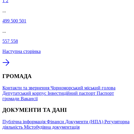
1
2
...
499
500
501
...
557
558
Наступна сторінка
ГРОМАДА
Контакти та звернення
Чорноморський міський голова
Депутатський корпус
Інвестиційний паспорт
Паспорт
громади
Вакансії
ДОКУМЕНТИ ТА ДАНІ
Публічна інформація
Фінанси
Документи (НПА)
Регуляторна
діяльність
Містобудівна документація