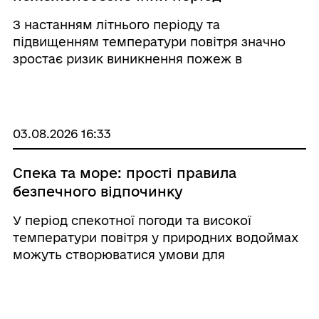
З настанням літнього періоду та
підвищенням температури повітря значно
зростає ризик виникнення пожеж в
екосистемах і приватних домоволодіннях.
Щороку саме в цей час збільшується
кількість загорянь, більшість із яких виникає
через людську необережність. ...
03.08.2026 16:33
Спека та море: прості правила
безпечного відпочинку
У період спекотної погоди та високої
температури повітря у природних водоймах
можуть створюватися умови для
активнішого розмноження мікроорганізмів.
Саме тому особливо важливо дотримуватися
простих правил особистої гігієни та уважно