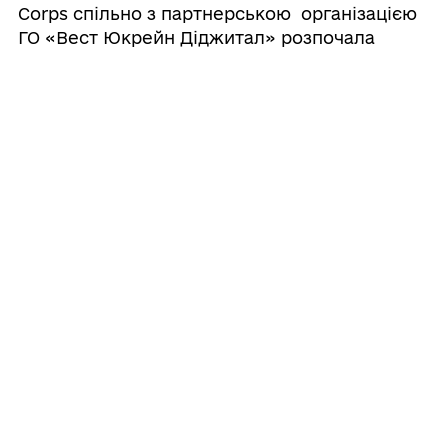
Corps спільно з партнерською організацією
ГО «Вест Юкрейн Діджитал» розпочала
реалізацію другого року Програми
"Створення засобів для існування та
можливостей для оптимізованих ринків" B ...
29.07.2026 08:25
Життя під напругою: з чим щодня
стикаються українські енергетики?
Сьогодні робота лінійників, інженерів та
електромонтажників — це справжній
тиловий фронт. Вони повертають світло в
наші домівки після обстрілів, часто
ризикуючи власним життям. Але окрім
очевидних загроз воєнного стану, робота на
повітряних лініях е ...
28.07.2026 15:38