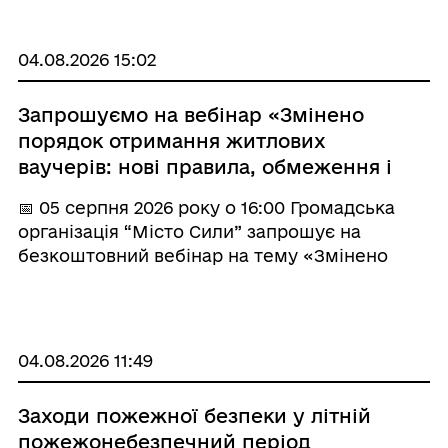
можуть врятувати життя. Учасники мали
змогу ознайомитися з алгоритмами надання
першої ...
04.08.2026 15:02
Запрошуємо на вебінар «Змінено
порядок отримання житлових
ваучерів: нові правила, обмеження і
перевірки отримувачів допомоги»
📅 05 серпня 2026 року о 16:00 Громадська
організація “Місто Сили” запрошує на
безкоштовний вебінар на тему «Змінено
порядок отримання житлових ваучерів: нові
правила, обмеження і перевірки отримувачів
допомоги». Захід буде кори ...
04.08.2026 11:49
Заходи пожежної безпеки у літній
пожежонебезпечний період