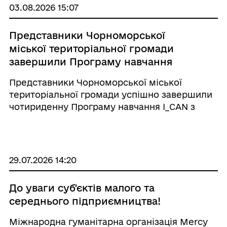
ставитися до свого здо ...
03.08.2026 15:07
Представники Чорноморської
міської територіальної громади
завершили Програму навчання
I_CAN з управління публічними
Представники Чорноморської міської
інвестиціями
територіальної громади успішно завершили
чотириденну Програму навчання I_CAN з
управління публічними інвестиціями та
отримали відповідні сертифікати. Громаду на
навчанні представляли: 1. Козеренко Ганна
Володимирів ...
29.07.2026 14:20
До уваги суб'єктів малого та
середнього підприємництва!
Міжнародна гуманітарна організація Mercy