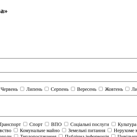
ра»
Червень
Липень
Серпень
Вересень
Жовтень
Ли
Транспорт
Спорт
ВПО
Соціальні послуги
Культур
авство
Комунальне майно
Земельні питання
Нерухоме 
аходи
Теплопостачання
Публічна інформація
Цивільни