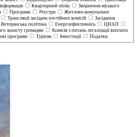
інформація
Квартирний облік
Звернення міського
а
Програми
Реєстри
Житлово-комунальне
Трансляції засідань постійних комісій
Засідання
Ветеранська політика
Енергоефективнісь
ЦНАП
ого захисту громадян
Комісія з питань легалізації виплати
тові програми
Туризм
Інвестиції
Податки