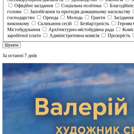
Офіційні засідання
Соціальна політика
Благодійні
голови
Запобігання та протидія домашньому насильству
господарство
Оренда
Молодь
Гранти
Засідання
виконкому
Скликання сесій
Безбар'єрність
Героям
Містобудування
Архітектурно-містобудівна рада
Коміс
заробітної плати
Адміністративна комісія
Прозорість
Шукати
За останні 7 днів