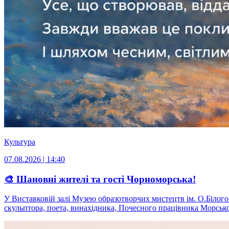
Культура
07.08.2026 | 14:40
🎨 Шановні жителі та гості Чорноморська!
У Виставковій залі Музею образотворчих мистецтв ім. О.Білог
скульптора, поета, винахідника, Почесного працівника Морсько