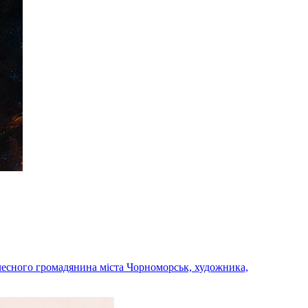
чесного громадянина міста Чорноморськ, художника,