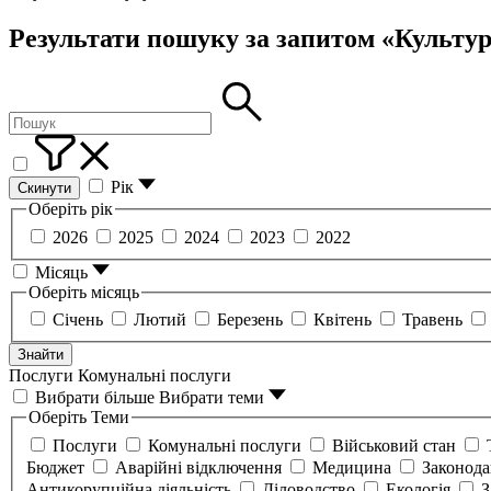
Результати пошуку за запитом «Культу
Рік
Скинути
Оберіть рік
2026
2025
2024
2023
2022
Місяць
Оберіть місяць
Січень
Лютий
Березень
Квітень
Травень
Знайти
Послуги
Комунальні послуги
Вибрати більше
Вибрати теми
Оберіть Теми
Послуги
Комунальні послуги
Військовий стан
Бюджет
Аварійні відключення
Медицина
Законод
Антикорупційна діяльність
Діловодство
Екологія
З