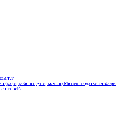
омітет
и (ради, робочі групи, комісії)
Місцеві податки та збори
щених осіб