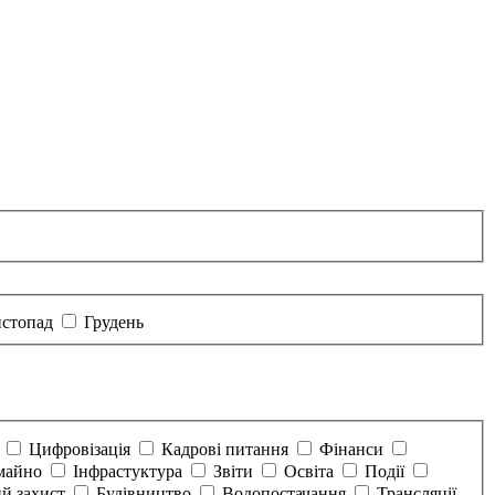
стопад
Грудень
а
Цифровізація
Кадрові питання
Фінанси
майно
Інфрастуктура
Звіти
Освіта
Події
й захист
Будівництво
Водопостачання
Трансляції