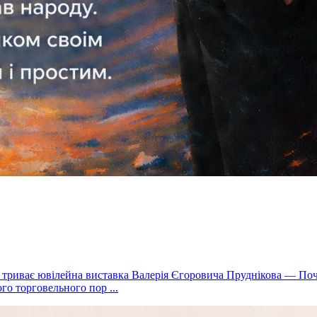
о триває ювілейна виставка Валерія Єгоровича Пруднікова — По
го торговельного пор ...