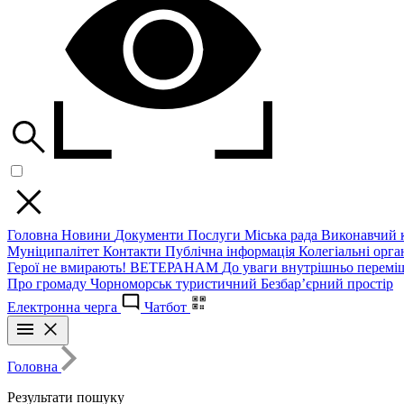
Головна
Новини
Документи
Послуги
Міська рада
Виконавчий к
Муніципалітет
Контакти
Публічна інформація
Колегіальні орган
Герої не вмирають!
ВЕТЕРАНАМ
До уваги внутрішньо перемі
Про громаду
Чорноморськ туристичний
Безбар’єрний простір
Електронна черга
Чатбот
Головна
Результати пошуку