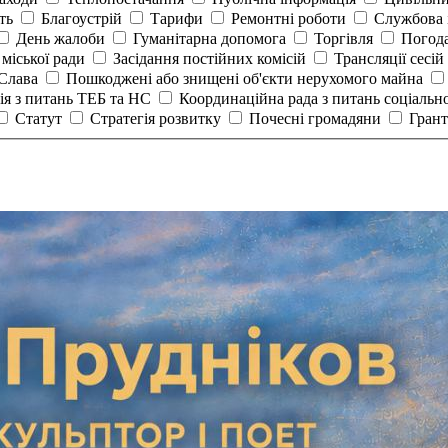
сть
Благоустрій
Тарифи
Ремонтні роботи
Службова 
День жалоби
Гуманітарна допомога
Торгівля
Погод
 міської ради
Засідання постійних комісій
Трансляції сесій
 Слава
Пошкоджені або знищені об'єкти нерухомого майна
ія з питань ТЕБ та НС
Координаційна рада з питань соціальн
Статут
Стратегія розвитку
Почесні громадяни
Гран