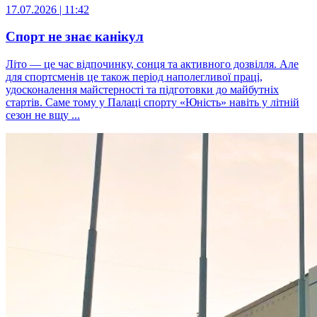
17.07.2026 | 11:42
Спорт не знає канікул
Літо — це час відпочинку, сонця та активного дозвілля. Але
для спортсменів це також період наполегливої праці,
удосконалення майстерності та підготовки до майбутніх
стартів. Саме тому у Палаці спорту «Юність» навіть у літній
сезон не вщу ...