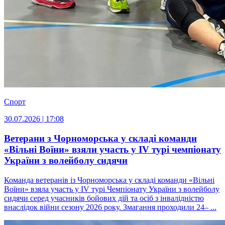
Спорт
30.07.2026 | 17:08
Ветерани з Чорноморська у складі команди
«Вільні Воїни» взяли участь у IV турі чемпіонату
України з волейболу сидячи
Команда ветеранів із Чорноморська у складі команди «Вільні
Воїни» взяла участь у IV турі Чемпіонату України з волейболу
сидячи серед учасників бойових дій та осіб з інвалідністю
внаслідок війни сезону 2026 року. Змагання проходили 24– ...