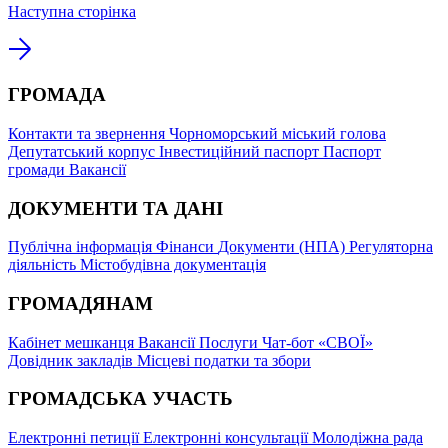
Наступна сторінка
ГРОМАДА
Контакти та звернення
Чорноморський міський голова
Депутатський корпус
Інвестиційний паспорт
Паспорт
громади
Вакансії
ДОКУМЕНТИ ТА ДАНІ
Публічна інформація
Фінанси
Документи (НПА)
Регуляторна
діяльність
Містобудівна документація
ГРОМАДЯНАМ
Кабінет мешканця
Вакансії
Послуги
Чат-бот «СВОЇ»
Довідник закладів
Місцеві податки та збори
ГРОМАДСЬКА УЧАСТЬ
Електронні петиції
Електронні консультації
Молодіжна рада