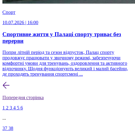
Спорт
10.07.2026 | 16:00
Спортивне життя у Палаці спорту триває без
перерви
Попри літній період та сезон відпусток, Палац спорту
продовжує працювати у звичному режимі, забезпечуючи
комфортні умови для тренувань, оздоровлення та активного
відпочинку. Щодня функціонують великий і малий басейни,
де проходять тренування спортсмені ...
Попередня сторінка
1
2
3
4
5
6
...
37
38