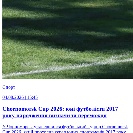
Спорт
04.08.2026 | 15:45
Chornomorsk Cup 2026: юні футболісти 2017
року народження визначили переможця
У Чорноморську завершився футбольний турнір Chornomorsk
Cup 2026, який проходив серед юних спортсменів 2017 року