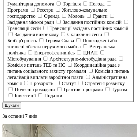
Гуманітарна допомога
Торгівля
Погода
Програми
Реєстри
Житлово-комунальне
господарство
Оренда
Молодь
Гранти
Засідання міської ради
Засідання постійних комісій
Трансляції сесій
Трансляції засідань постійних комісій
Засідання виконкому
Скликання сесій
Безбар'єрність
Героям Слава
Пошкоджені або
знищені об'єкти нерухомого майна
Ветеранська
політика
Енергоефективнісь
ЦНАП
Містобудування
Архітектурно-містобудівна рада
Комісія з питань ТЕБ та НС
Координаційна рада з
питань соціального захисту громадян
Комісія з питань
легалізації виплати заробітної плати
Адміністративна
комісія
Прозорість
Статут
Стратегія розвитку
Почесні громадяни
Грантові програми
Туризм
Інвестиції
Податки
Шукати
За останні 7 днів