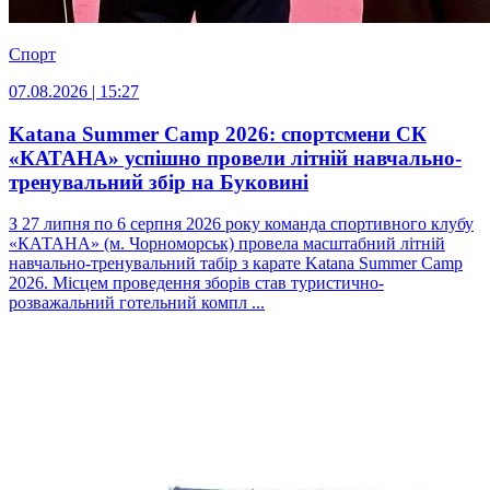
Спорт
07.08.2026 | 15:27
Katana Summer Camp 2026: спортсмени СК
«КАТАНА» успішно провели літній навчально-
тренувальний збір на Буковині
З 27 липня по 6 серпня 2026 року команда спортивного клубу
«КАТАНА» (м. Чорноморськ) провела масштабний літній
навчально-тренувальний табір з карате Katana Summer Camp
2026. Місцем проведення зборів став туристично-
розважальний готельний компл ...