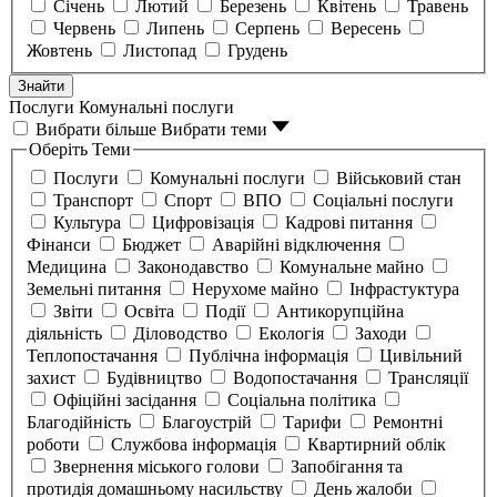
Січень
Лютий
Березень
Квітень
Травень
Червень
Липень
Серпень
Вересень
Жовтень
Листопад
Грудень
Знайти
Послуги
Комунальні послуги
Вибрати більше
Вибрати теми
Оберіть Теми
Послуги
Комунальні послуги
Військовий стан
Транспорт
Спорт
ВПО
Соціальні послуги
Культура
Цифровізація
Кадрові питання
Фінанси
Бюджет
Аварійні відключення
Медицина
Законодавство
Комунальне майно
Земельні питання
Нерухоме майно
Інфрастуктура
Звіти
Освіта
Події
Антикорупційна
діяльність
Діловодство
Екологія
Заходи
Теплопостачання
Публічна інформація
Цивільний
захист
Будівництво
Водопостачання
Трансляції
Офіційні засідання
Соціальна політика
Благодійність
Благоустрій
Тарифи
Ремонтні
роботи
Службова інформація
Квартирний облік
Звернення міського голови
Запобігання та
протидія домашньому насильству
День жалоби