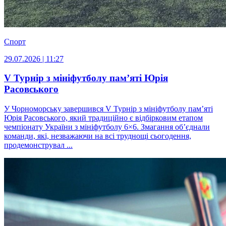
Спорт
29.07.2026 | 11:27
V Турнір з мініфутболу пам’яті Юрія
Расовського
У Чорноморську завершився V Турнір з мініфутболу пам’яті
Юрія Расовського, який традиційно є відбірковим етапом
чемпіонату України з мініфутболу 6×6. Змагання об’єднали
команди, які, незважаючи на всі труднощі сьогодення,
продемонструвал ...