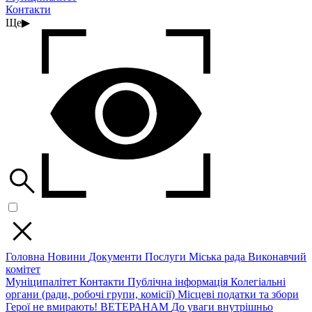
Контакти
Ще
▶
Головна
Новини
Документи
Послуги
Міська рада
Виконавчий
комітет
Муніципалітет
Контакти
Публічна інформація
Колегіальні
органи (ради, робочі групи, комісії)
Місцеві податки та збори
Герої не вмирають!
ВЕТЕРАНАМ
До уваги внутрішньо