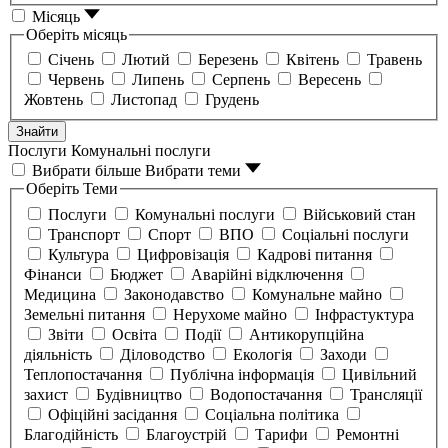
Місяць
Оберіть місяць
Січень
Лютий
Березень
Квітень
Травень
Червень
Липень
Серпень
Вересень
Жовтень
Листопад
Грудень
Знайти
Послуги
Комунальні послуги
Вибрати більше
Вибрати теми
Оберіть Теми
Послуги
Комунальні послуги
Військовий стан
Транспорт
Спорт
ВПО
Соціальні послуги
Культура
Цифровізація
Кадрові питання
Фінанси
Бюджет
Аварійні відключення
Медицина
Законодавство
Комунальне майно
Земельні питання
Нерухоме майно
Інфрастуктура
Звіти
Освіта
Події
Антикорупційна
діяльність
Діловодство
Екологія
Заходи
Теплопостачання
Публічна інформація
Цивільний
захист
Будівництво
Водопостачання
Трансляції
Офіційні засідання
Соціальна політика
Благодійність
Благоустрій
Тарифи
Ремонтні