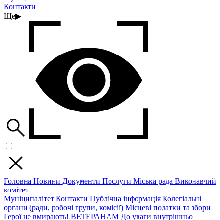
Контакти
Ще
▶
Головна
Новини
Документи
Послуги
Міська рада
Виконавчий
комітет
Муніципалітет
Контакти
Публічна інформація
Колегіальні
органи (ради, робочі групи, комісії)
Місцеві податки та збори
Герої не вмирають!
ВЕТЕРАНАМ
До уваги внутрішньо