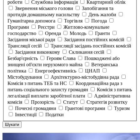
роботи
Службова інформація
Квартирний облік
Звернення міського голови
Запобігання та
протидія домашньому насильству
День жалоби
Гуманітарна допомога
Торгівля
Погода
Програми
Реєстри
Житлово-комунальне
господарство
Оренда
Молодь
Гранти
Засідання міської ради
Засідання постійних комісій
Трансляції сесій
Трансляції засідань постійних комісій
Засідання виконкому
Скликання сесій
Безбар'єрність
Героям Слава
Пошкоджені або
знищені об'єкти нерухомого майна
Ветеранська
політика
Енергоефективнісь
ЦНАП
Містобудування
Архітектурно-містобудівна рада
Комісія з питань ТЕБ та НС
Координаційна рада з
питань соціального захисту громадян
Комісія з питань
легалізації виплати заробітної плати
Адміністративна
комісія
Прозорість
Статут
Стратегія розвитку
Почесні громадяни
Грантові програми
Туризм
Інвестиції
Податки
Шукати