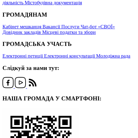
діяльність
Містобудівна документація
ГРОМАДЯНАМ
Кабінет мешканця
Вакансії
Послуги
Чат-бот «СВОЇ»
Довідник закладів
Місцеві податки та збори
ГРОМАДСЬКА УЧАСТЬ
Електронні петиції
Електронні консультації
Молодіжна рада
Слідкуй за нами тут:
НАША ГРОМАДА У СМАРТФОНІ: