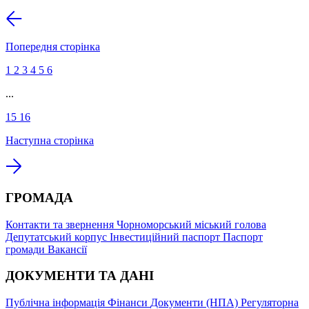
Попередня сторінка
1
2
3
4
5
6
...
15
16
Наступна сторінка
ГРОМАДА
Контакти та звернення
Чорноморський міський голова
Депутатський корпус
Інвестиційний паспорт
Паспорт
громади
Вакансії
ДОКУМЕНТИ ТА ДАНІ
Публічна інформація
Фінанси
Документи (НПА)
Регуляторна