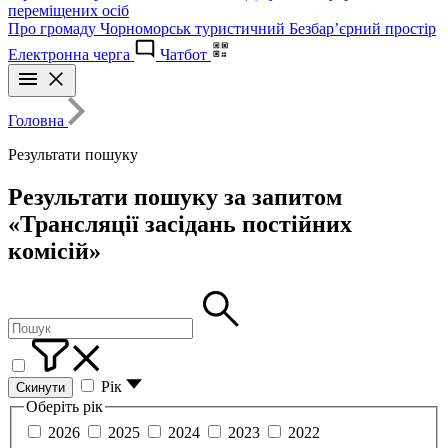
переміщених осіб
Про громаду
Чорноморськ туристичний
Безбар’єрний простір
Електронна черга
Чатбот
Головна
Результати пошуку
Результати пошуку за запитом
«Трансляції засідань постійних
комісій»
Рік
Скинути
Оберіть рік
2026
2025
2024
2023
2022