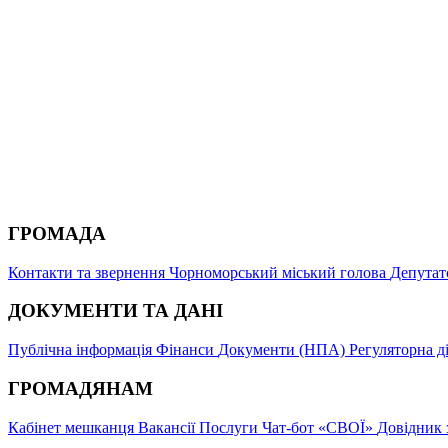
ГРОМАДА
Контакти та звернення
Чорноморський міський голова
Депутат
ДОКУМЕНТИ ТА ДАНІ
Публічна інформація
Фінанси
Документи (НПА)
Регуляторна д
ГРОМАДЯНАМ
Кабінет мешканця
Вакансії
Послуги
Чат-бот «СВОЇ»
Довідник 