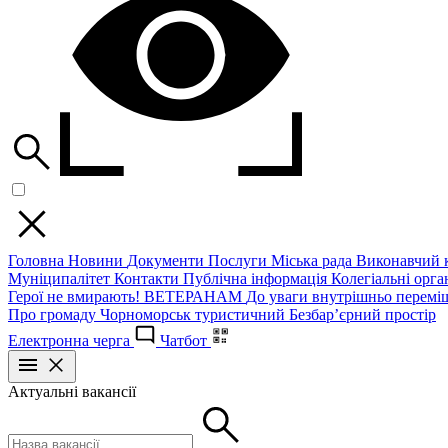
Головна
Новини
Документи
Послуги
Міська рада
Виконавчий к
Муніципалітет
Контакти
Публічна інформація
Колегіальні орган
Герої не вмирають!
ВЕТЕРАНАМ
До уваги внутрішньо перемі
Про громаду
Чорноморськ туристичний
Безбар’єрний простір
Електронна черга
Чатбот
Актуальні вакансії