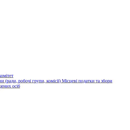
омітет
и (ради, робочі групи, комісії)
Місцеві податки та збори
щених осіб