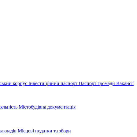
ський корпус
Інвестиційний паспорт
Паспорт громади
Вакансії
іяльність
Містобудівна документація
закладів
Місцеві податки та збори