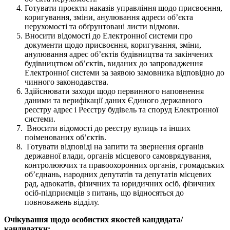
Готувати проєкти наказів управління щодо присвоєння,
коригування, зміни, анулювання адреси об’єкта
нерухомості та обґрунтовані листи відмови.
Вносити відомості до Електронної системи про
документи щодо присвоєння, коригування, зміни,
анулювання адрес об’єктів будівництва та закінчених
будівництвом об’єктів, виданих до запровадження
Електронної системи за заявою замовника відповідно до
чинного законодавства.
Здійснювати заходи щодо первинного наповнення
даними та верифікації даних Єдиного державного
реєстру адрес і Реєстру будівель та споруд Електронної
системи.
Вносити відомості до реєстру вулиць та інших
поіменованих об’єктів.
Готувати відповіді на запити та звернення органів
державної влади, органів місцевого самоврядування,
контролюючих та правоохоронних органів, громадських
об’єднань, народних депутатів та депутатів місцевих
рад, адвокатів, фізичних та юридичних осіб, фізичних
осіб-підприємців з питань, що відносяться до
повноважень відділу.
Очікування щодо особистих якостей кандидата/
кандидатки: