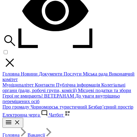
Головна
Новини
Документи
Послуги
Міська рада
Виконавчий
комітет
Муніципалітет
Контакти
Публічна інформація
Колегіальні
органи (ради, робочі групи, комісії)
Місцеві податки та збори
Герої не вмирають!
ВЕТЕРАНАМ
До уваги внутрішньо
переміщених осіб
Про громаду
Чорноморськ туристичний
Безбар’єрний простір
Електронна черга
Чатбот
Головна
Вакансії