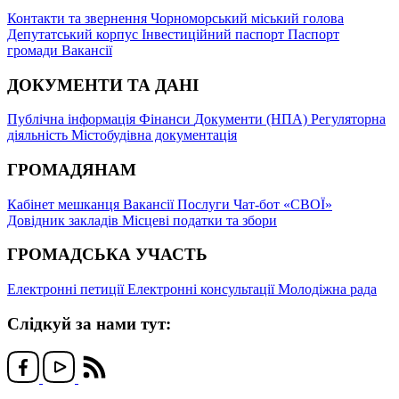
Контакти та звернення
Чорноморський міський голова
Депутатський корпус
Інвестиційний паспорт
Паспорт
громади
Вакансії
ДОКУМЕНТИ ТА ДАНІ
Публічна інформація
Фінанси
Документи (НПА)
Регуляторна
діяльність
Містобудівна документація
ГРОМАДЯНАМ
Кабінет мешканця
Вакансії
Послуги
Чат-бот «СВОЇ»
Довідник закладів
Місцеві податки та збори
ГРОМАДСЬКА УЧАСТЬ
Електронні петиції
Електронні консультації
Молодіжна рада
Слідкуй за нами тут: