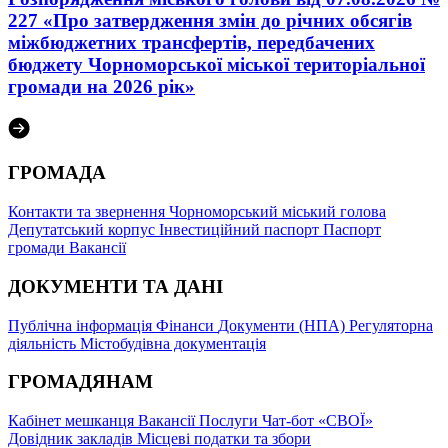
227 «Про затвердження змін до річних обсягів
міжбюджетних трансфертів, передбачених
бюджету Чорноморської міської територіальної
громади на 2026 рік»
ГРОМАДА
Контакти та звернення
Чорноморський міський голова
Депутатський корпус
Інвестиційний паспорт
Паспорт
громади
Вакансії
ДОКУМЕНТИ ТА ДАНІ
Публічна інформація
Фінанси
Документи (НПА)
Регуляторна
діяльність
Містобудівна документація
ГРОМАДЯНАМ
Кабінет мешканця
Вакансії
Послуги
Чат-бот «СВОЇ»
Довідник закладів
Місцеві податки та збори