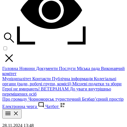
Головна
Новини
Документи
Послуги
Міська рада
Виконавчий
комітет
Муніципалітет
Контакти
Публічна інформація
Колегіальні
органи (ради, робочі групи, комісії)
Місцеві податки та збори
Герої не вмирають!
ВЕТЕРАНАМ
До уваги внутрішньо
переміщених осіб
Про громаду
Чорноморськ туристичний
Безбар’єрний простір
Електронна черга
Чатбот
28.11.2024 13:48