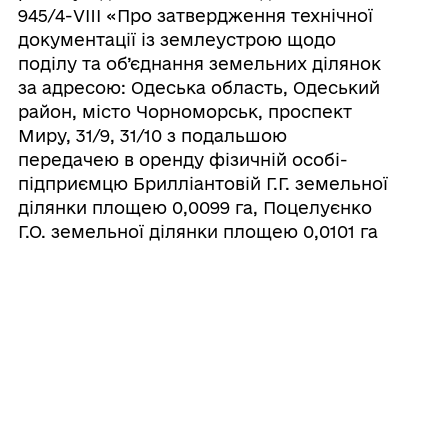
945/4-VIII «Про затвердження технічної
документації із землеустрою щодо
поділу та об’єднання земельних ділянок
за адресою: Одеська область, Одеський
район, місто Чорноморськ, проспект
Миру, 31/9, 31/10 з подальшою
передачею в оренду фізичній особі-
підприємцю Брилліантовій Г.Г. земельної
ділянки площею 0,0099 га, Поцелуєнко
Г.О. земельної ділянки площею 0,0101 га
та розірвання договору оренди на
земельну ділянку площею 0,0200 га»
28/07/2026
Про відмову товариству з обмеженою
відповідальністю «ГРЕЙТ ДРІМС» у
наданні дозволу на продаж земельної