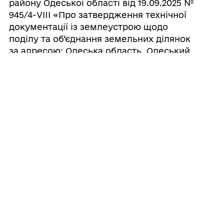
району Одеської області від 19.09.2025 №
945/4-VIII «Про затвердження технічної
документації із землеустрою щодо
поділу та об’єднання земельних ділянок
за адресою: Одеська область, Одеський
район, місто Чорноморськ, проспект
Миру, 31/9, 31/10 з подальшою
передачею в оренду фізичній особі-
підприємцю Брилліантовій Г.Г. земельної
ділянки площею 0,0099 га, Поцелуєнко
Г.О. земельної ділянки площею 0,0101 га
та розірвання договору оренди на
земельну ділянку площею 0,0200 га»
28/07/2026
Про відмову товариству з обмеженою
відповідальністю «ГРЕЙТ ДРІМС» у