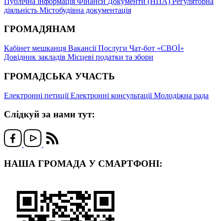
Публічна інформація
Фінанси
Документи (НПА)
Регуляторна
діяльність
Містобудівна документація
ГРОМАДЯНАМ
Кабінет мешканця
Вакансії
Послуги
Чат-бот «СВОЇ»
Довідник закладів
Місцеві податки та збори
ГРОМАДСЬКА УЧАСТЬ
Електронні петиції
Електронні консультації
Молодіжна рада
Слідкуй за нами тут:
НАША ГРОМАДА У СМАРТФОНІ: