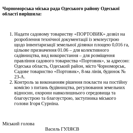
Чорноморська міська рада Одеського району Одеської
області вирішила:
Надати садовому товариству «ПОРТОВИК» дозвіл на
розроблення технічної документації із землеустрою
щодо інвентаризації земельної ділянки площею 0,016 га,
цільове призначення 01.06 – для колективного
садівництва, вид використання – для розміщення
правління садового товариства «Портовик», за адресою:
Одеська область, Одеський район, місто Чорноморськ,
Садове товариство «Портовик», 8-ма лінія, будинок №
23-А.
Контроль за виконанням рішення покласти на постійну
комісію з питань будівництва, регулювання земельних
відносин, охорони навколишнього середовища та
благоустрою та благоустрою, заступника міського
голови Ігоря Сурніна.
Міський голова
Василь ГУЛЯЄВ