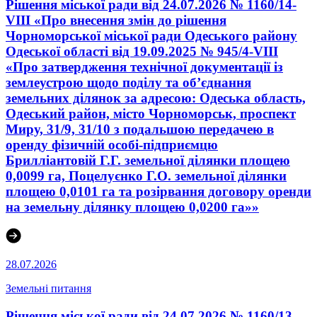
Рішення міської ради від 24.07.2026 № 1160/14-
VIII «Про внесення змін до рішення
Чорноморської міської ради Одеського району
Одеської області від 19.09.2025 № 945/4-VIII
«Про затвердження технічної документації із
землеустрою щодо поділу та об’єднання
земельних ділянок за адресою: Одеська область,
Одеський район, місто Чорноморськ, проспект
Миру, 31/9, 31/10 з подальшою передачею в
оренду фізичній особі-підприємцю
Брилліантовій Г.Г. земельної ділянки площею
0,0099 га, Поцелуєнко Г.О. земельної ділянки
площею 0,0101 га та розірвання договору оренди
на земельну ділянку площею 0,0200 га»»
28.07.2026
Земельні питання
Рішення міської ради від 24.07.2026 № 1160/13-