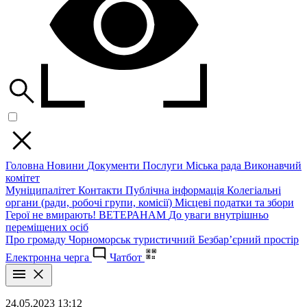
Головна
Новини
Документи
Послуги
Міська рада
Виконавчий
комітет
Муніципалітет
Контакти
Публічна інформація
Колегіальні
органи (ради, робочі групи, комісії)
Місцеві податки та збори
Герої не вмирають!
ВЕТЕРАНАМ
До уваги внутрішньо
переміщених осіб
Про громаду
Чорноморськ туристичний
Безбар’єрний простір
Електронна черга
Чатбот
24.05.2023 13:12