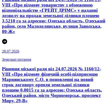
VIII «Про відмову товариству з обмеженою
відповідальністю «ГРЕЙТ ДРІМС» у наданні
дозволу на продаж земельної ділянки площею
3,5210 га за адресою: Одеська область, Одеський
район, село Малодолинське, вулиця Заводська,
80-Ж»
28.07.2026
Земельні питання
Рішення міської ради від 24.07.2026 № 1160/12-
VIII «Про відмову фізичній особі-підприємцю
Марнянському С.О. в поновленні на новий
строк договору оренди земельної ділянки
площею 0,0015 га за адресою: Одеська область,
Одеський район, місто Чорноморськ, проспект
Миру, 29-В»