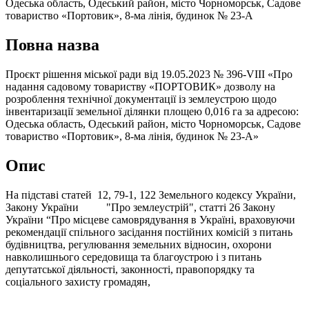
Одеська область, Одеський район, місто Чорноморськ, Садове
товариство «Портовик», 8-ма лінія, будинок № 23-А
Повна назва
Проєкт рішення міської ради від 19.05.2023 № 396-VIII «Про
надання садовому товариству «ПОРТОВИК» дозволу на
розроблення технічної документації із землеустрою щодо
інвентаризації земельної ділянки площею 0,016 га за адресою:
Одеська область, Одеський район, місто Чорноморськ, Садове
товариство «Портовик», 8-ма лінія, будинок № 23-А»
Опис
На підставі статей 12, 79-1, 122 Земельного кодексу України,
Закону України "Про землеустрій", статті 26 Закону
України “Про місцеве самоврядування в Україні, враховуючи
рекомендації спільного засідання постійних комісій з питань
будівництва, регулювання земельних відносин, охорони
навколишнього середовища та благоустрою і з питань
депутатської діяльності, законності, правопорядку та
соціального захисту громадян,