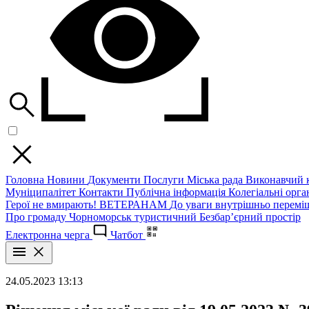
Головна
Новини
Документи
Послуги
Міська рада
Виконавчий к
Муніципалітет
Контакти
Публічна інформація
Колегіальні орган
Герої не вмирають!
ВЕТЕРАНАМ
До уваги внутрішньо перемі
Про громаду
Чорноморськ туристичний
Безбар’єрний простір
Електронна черга
Чатбот
24.05.2023 13:13