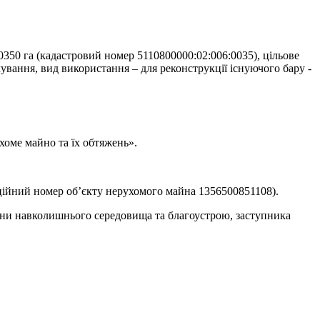
50 га (кадастровий номер 5110800000:02:006:0035), цільове
чування, вид використання – для реконструкції існуючого бару -
хоме майно та їх обтяжень».
раційний номер об’єкту нерухомого майна 1356500851108).
рони навколишнього середовища та благоустрою, заступника