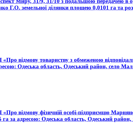
спект Миру, 31/9, 31/10 з подальшою передачею в 
нко Г.О. земельної ділянки площею 0,0101 га та р
III «Про відмову товариству з обмеженою відпові
ресою: Одеська область, Одеський район, село Ма
III «Про відмову фізичній особі-підприємцю Марнян
 га за адресою: Одеська область, Одеський район,