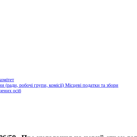
омітет
и (ради, робочі групи, комісії)
Місцеві податки та збори
щених осіб