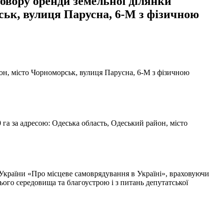
говору оренди земельної ділянки
ськ, вулиця Парусна, 6-М з фізичною
он, місто Чорноморськ, вулиця Парусна, 6-М з фізичною
га за адресою: Одеська область, Одеський район, місто
ну України «Про місцеве самоврядування в Україні», враховуючи
ього середовища та благоустрою і з питань депутатської