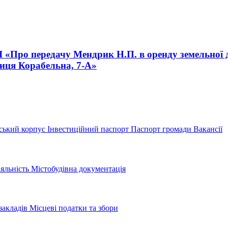
III «Про передачу Мендрик Н.П. в оренду земельної
лиця Корабельна, 7-А»
ський корпус
Інвестиційний паспорт
Паспорт громади
Вакансії
іяльність
Містобудівна документація
закладів
Місцеві податки та збори