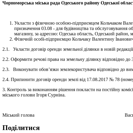
Чорноморська міська рада Одеського району Одеської облас
Укласти з фізичною особою-підприємцем Кольчаком Вален
призначення 03.08 - для будівництва та обслуговування об
магазину, за адресою: Одеська область, Одеський район, 
Фізичній особі-підприємцю Кольчаку Валентину Іванович
2.1. Укласти договір оренди земельної ділянки в новій редакції
2.2. Оформити речові права на земельну ділянку відповідно до
2.3. Виконувати обов’язки землекористувача відповідно до вим
2.4. Припинити договір оренди землі від 17.08.2017 № 78 (ном
3. Контроль за виконанням рішення покласти на постійну комі
міського голови Ігоря Сурніна.
Міський голова Василь Г
Поділитися