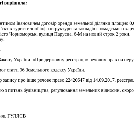
ті вирішила:
тином Івановичем договір оренди земельної ділянки площею 0,03
’єктів туристичної інфраструктури та закладів громадського хар
місто Чорноморськ, вулиця Парусна, 6-М на новий строк 2 роки.
у:
.
 Закону України «Про державну реєстрацію речових прав на неру
ог статті 96 Земельного кодексу України.
ер запису про інше речове право 22420647 від 14.09.2017, реєст
сію з питань будівництва, регулювання земельних відносин, охо
УЛЯЄВ