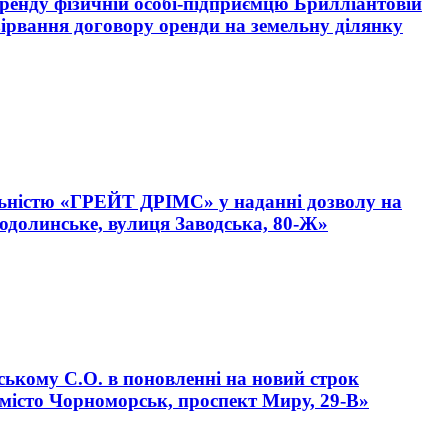
оренду фізичній особі-підприємцю Брилліантовій
озірвання договору оренди на земельну ділянку
дальністю «ГРЕЙТ ДРІМС» у наданні дозволу на
лодолинське, вулиця Заводська, 80-Ж»
ському С.О. в поновленні на новий строк
 місто Чорноморськ, проспект Миру, 29-В»