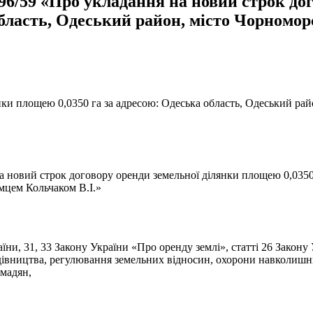
396/59 «Про укладання на новий строк до
область, Одеський район, місто Чорномор
ки площею 0,0350 га за адресою: Одеська область, Одеський рай
на новий строк договору оренди земельної ділянки площею 0,0350 
мцем Кольчаком В.І.»
раїни, 31, 33 Закону України «Про оренду землі», статті 26 Зако
будівництва, регулювання земельних відносин, охорони навколишн
ромадян,