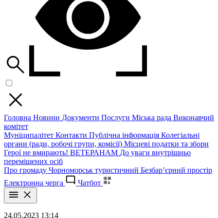
Головна
Новини
Документи
Послуги
Міська рада
Виконавчий
комітет
Муніципалітет
Контакти
Публічна інформація
Колегіальні
органи (ради, робочі групи, комісії)
Місцеві податки та збори
Герої не вмирають!
ВЕТЕРАНАМ
До уваги внутрішньо
переміщених осіб
Про громаду
Чорноморськ туристичний
Безбар’єрний простір
Електронна черга
Чатбот
24.05.2023 13:14