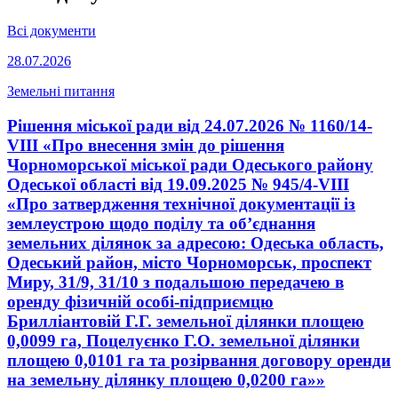
Всі документи
28.07.2026
Земельні питання
Рішення міської ради від 24.07.2026 № 1160/14-
VIII «Про внесення змін до рішення
Чорноморської міської ради Одеського району
Одеської області від 19.09.2025 № 945/4-VIII
«Про затвердження технічної документації із
землеустрою щодо поділу та об’єднання
земельних ділянок за адресою: Одеська область,
Одеський район, місто Чорноморськ, проспект
Миру, 31/9, 31/10 з подальшою передачею в
оренду фізичній особі-підприємцю
Брилліантовій Г.Г. земельної ділянки площею
0,0099 га, Поцелуєнко Г.О. земельної ділянки
площею 0,0101 га та розірвання договору оренди
на земельну ділянку площею 0,0200 га»»