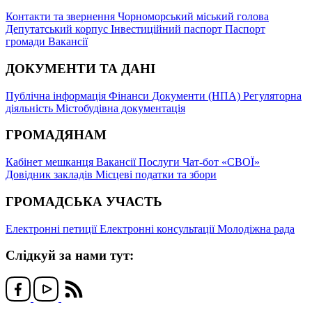
Контакти та звернення
Чорноморський міський голова
Депутатський корпус
Інвестиційний паспорт
Паспорт
громади
Вакансії
ДОКУМЕНТИ ТА ДАНІ
Публічна інформація
Фінанси
Документи (НПА)
Регуляторна
діяльність
Містобудівна документація
ГРОМАДЯНАМ
Кабінет мешканця
Вакансії
Послуги
Чат-бот «СВОЇ»
Довідник закладів
Місцеві податки та збори
ГРОМАДСЬКА УЧАСТЬ
Електронні петиції
Електронні консультації
Молодіжна рада
Слідкуй за нами тут: