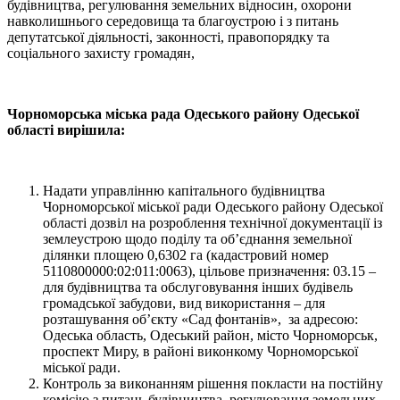
будівництва, регулювання земельних відносин, охорони
навколишнього середовища та благоустрою і з питань
депутатської діяльності, законності, правопорядку та
соціального захисту громадян,
Чорноморська міська рада Одеського району Одеської
області вирішила:
Надати управлінню капітального будівництва
Чорноморської міської ради Одеського району Одеської
області дозвіл на розроблення технічної документації із
землеустрою щодо поділу та об’єднання земельної
ділянки площею 0,6302 га (кадастровий номер
5110800000:02:011:0063), цільове призначення: 03.15 –
для будівництва та обслуговування інших будівель
громадської забудови, вид використання – для
розташування об’єкту «Сад фонтанів», за адресою:
Одеська область, Одеський район, місто Чорноморськ,
проспект Миру, в районі виконкому Чорноморської
міської ради.
Контроль за виконанням рішення покласти на постійну
комісію з питань будівництва, регулювання земельних