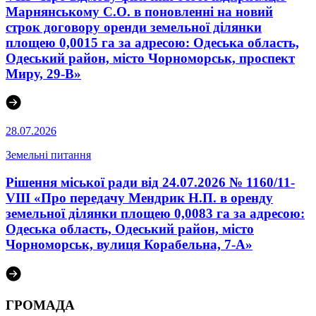
Марнянському С.О. в поновленні на новий
строк договору оренди земельної ділянки
площею 0,0015 га за адресою: Одеська область,
Одеський район, місто Чорноморськ, проспект
Миру, 29-В»
28.07.2026
Земельні питання
Рішення міської ради від 24.07.2026 № 1160/11-
VIII «Про передачу Мендрик Н.П. в оренду
земельної ділянки площею 0,0083 га за адресою:
Одеська область, Одеський район, місто
Чорноморськ, вулиця Корабельна, 7-А»
ГРОМАДА