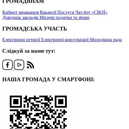
ГРОМАДЯНАМ
Кабінет мешканця
Вакансії
Послуги
Чат-бот «СВОЇ»
Довідник закладів
Місцеві податки та збори
ГРОМАДСЬКА УЧАСТЬ
Електронні петиції
Електронні консультації
Молодіжна рада
Слідкуй за нами тут:
НАША ГРОМАДА У СМАРТФОНІ: