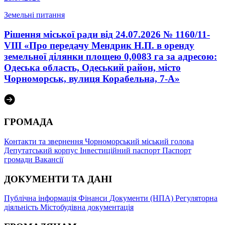
Земельні питання
Рішення міської ради від 24.07.2026 № 1160/11-
VIII «Про передачу Мендрик Н.П. в оренду
земельної ділянки площею 0,0083 га за адресою:
Одеська область, Одеський район, місто
Чорноморськ, вулиця Корабельна, 7-А»
ГРОМАДА
Контакти та звернення
Чорноморський міський голова
Депутатський корпус
Інвестиційний паспорт
Паспорт
громади
Вакансії
ДОКУМЕНТИ ТА ДАНІ
Публічна інформація
Фінанси
Документи (НПА)
Регуляторна
діяльність
Містобудівна документація