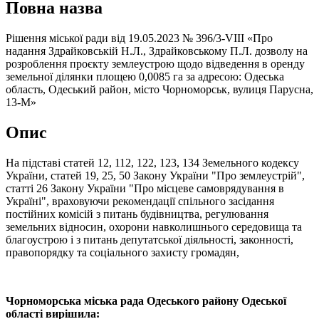
Повна назва
Рішення міської ради від 19.05.2023 № 396/3-VIII «Про
надання Здрайковській Н.Л., Здрайковському П.Л. дозволу на
розроблення проєкту землеустрою щодо відведення в оренду
земельної ділянки площею 0,0085 га за адресою: Одеська
область, Одеський район, місто Чорноморськ, вулиця Парусна,
13-М»
Опис
На підставі статей 12, 112, 122, 123, 134 Земельного кодексу
України, статей 19, 25, 50 Закону України "Про землеустрій",
статті 26 Закону України "Про місцеве самоврядування в
Україні", враховуючи рекомендації спільного засідання
постійних комісій з питань будівництва, регулювання
земельних відносин, охорони навколишнього середовища та
благоустрою і з питань депутатської діяльності, законності,
правопорядку та соціального захисту громадян,
Чорноморська міська рада Одеського району Одеської
області вирішила: