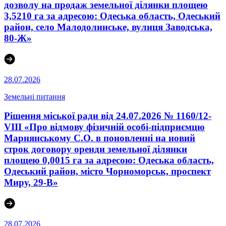
дозволу на продаж земельної ділянки площею
3,5210 га за адресою: Одеська область, Одеський
район, село Малодолинське, вулиця Заводська,
80-Ж»
28.07.2026
Земельні питання
Рішення міської ради від 24.07.2026 № 1160/12-
VIII «Про відмову фізичній особі-підприємцю
Марнянському С.О. в поновленні на новий
строк договору оренди земельної ділянки
площею 0,0015 га за адресою: Одеська область,
Одеський район, місто Чорноморськ, проспект
Миру, 29-В»
28.07.2026