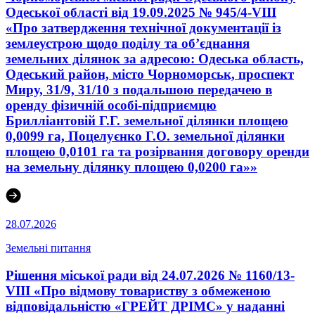
Одеської області від 19.09.2025 № 945/4-VIII
«Про затвердження технічної документації із
землеустрою щодо поділу та об’єднання
земельних ділянок за адресою: Одеська область,
Одеський район, місто Чорноморськ, проспект
Миру, 31/9, 31/10 з подальшою передачею в
оренду фізичній особі-підприємцю
Брилліантовій Г.Г. земельної ділянки площею
0,0099 га, Поцелуєнко Г.О. земельної ділянки
площею 0,0101 га та розірвання договору оренди
на земельну ділянку площею 0,0200 га»»
28.07.2026
Земельні питання
Рішення міської ради від 24.07.2026 № 1160/13-
VIII «Про відмову товариству з обмеженою
відповідальністю «ГРЕЙТ ДРІМС» у наданні