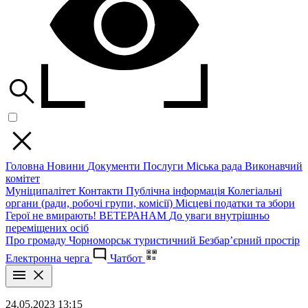
Головна
Новини
Документи
Послуги
Міська рада
Виконавчий
комітет
Муніципалітет
Контакти
Публічна інформація
Колегіальні
органи (ради, робочі групи, комісії)
Місцеві податки та збори
Герої не вмирають!
ВЕТЕРАНАМ
До уваги внутрішньо
переміщених осіб
Про громаду
Чорноморськ туристичний
Безбар’єрний простір
Електронна черга
Чатбот
24.05.2023 13:15