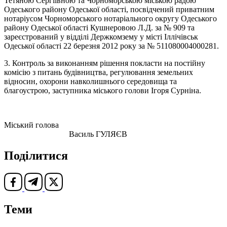
Тетяною Сергіївною та Чорноморською міською радою
Одеського району Одеської області, посвідчений приватним
нотаріусом Чорноморського нотаріального округу Одеського
району Одеської області Кушнеровою Л.Д. за № 909 та
зареєстрований у відділі Держкомзему у місті Іллічівськ
Одеської області 22 березня 2012 року за № 511080004000281.
3. Контроль за виконанням рішення покласти на постійну
комісію з питань будівництва, регулювання земельних
відносин, охорони навколишнього середовища та
благоустрою, заступника міського голови Ігоря Сурніна.
Міський голова
Василь ГУЛЯЄВ
Поділитися
Теми