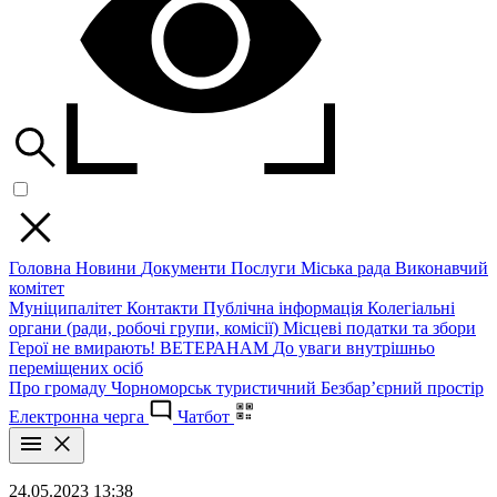
Головна
Новини
Документи
Послуги
Міська рада
Виконавчий
комітет
Муніципалітет
Контакти
Публічна інформація
Колегіальні
органи (ради, робочі групи, комісії)
Місцеві податки та збори
Герої не вмирають!
ВЕТЕРАНАМ
До уваги внутрішньо
переміщених осіб
Про громаду
Чорноморськ туристичний
Безбар’єрний простір
Електронна черга
Чатбот
24.05.2023 13:38