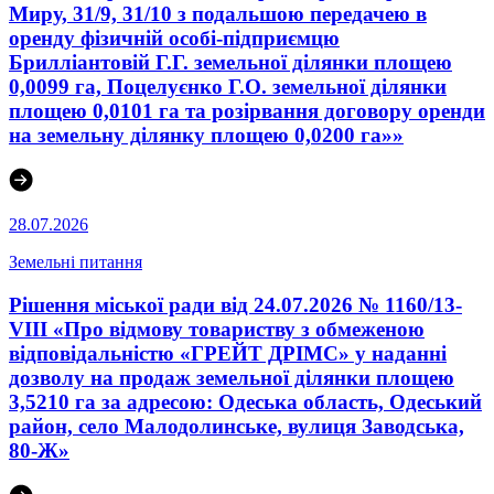
Миру, 31/9, 31/10 з подальшою передачею в
оренду фізичній особі-підприємцю
Брилліантовій Г.Г. земельної ділянки площею
0,0099 га, Поцелуєнко Г.О. земельної ділянки
площею 0,0101 га та розірвання договору оренди
на земельну ділянку площею 0,0200 га»»
28.07.2026
Земельні питання
Рішення міської ради від 24.07.2026 № 1160/13-
VIII «Про відмову товариству з обмеженою
відповідальністю «ГРЕЙТ ДРІМС» у наданні
дозволу на продаж земельної ділянки площею
3,5210 га за адресою: Одеська область, Одеський
район, село Малодолинське, вулиця Заводська,
80-Ж»