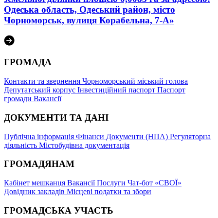
Одеська область, Одеський район, місто
Чорноморськ, вулиця Корабельна, 7-А»
ГРОМАДА
Контакти та звернення
Чорноморський міський голова
Депутатський корпус
Інвестиційний паспорт
Паспорт
громади
Вакансії
ДОКУМЕНТИ ТА ДАНІ
Публічна інформація
Фінанси
Документи (НПА)
Регуляторна
діяльність
Містобудівна документація
ГРОМАДЯНАМ
Кабінет мешканця
Вакансії
Послуги
Чат-бот «СВОЇ»
Довідник закладів
Місцеві податки та збори
ГРОМАДСЬКА УЧАСТЬ