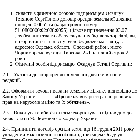
Укласти з фізичною особою-підприємцем Осадчук
Тетяною Сергіївною договір оренди земельної ділянки
площею 0,0055 га (кадастровий номер
5110800000:02:028:0055), цільове призначення 03.07 -
для будівництва та обслуговування будівель торгівлі, вид
використання - під існуючою будівлею магазину, за
адресою: Одеська область, Одеський район, місто
Чорноморськ, вулиця Торгова, 2-Д на новий строк 2
роки.
Фізичній особі-підприємцю Осадчук Тетяні Сергіївні:
2.1. Укласти договір оренди земельної ділянки в новій
редакції.
2.2. Оформити речові права на земельну ділянку відповідно до
Закону України «Про державну реєстрацію речових
прав на нерухоме майно та їх обтяжень».
2.3. Виконувати обов’язки землекористувача відповідно до
вимог статті 96 Земельного кодексу України.
2.4. Припинити договір оренди землі від 16 грудня 2011 року,
укладений між фізичною особою-підприємцем Осадчук