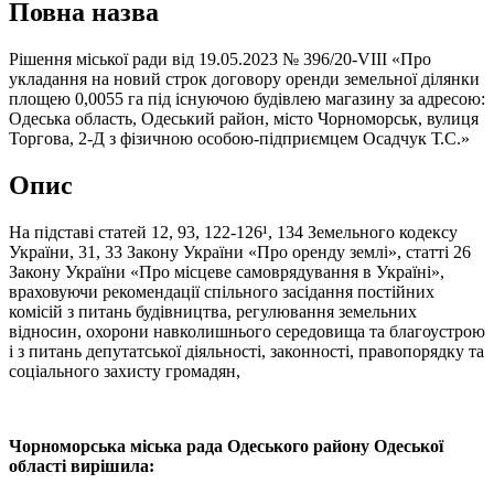
Повна назва
Рішення міської ради від 19.05.2023 № 396/20-VIII «Про
укладання на новий строк договору оренди земельної ділянки
площею 0,0055 га під існуючою будівлею магазину за адресою:
Одеська область, Одеський район, місто Чорноморськ, вулиця
Торгова, 2-Д з фізичною особою-підприємцем Осадчук Т.С.»
Опис
На підставі статей 12, 93, 122-126¹, 134 Земельного кодексу
України, 31, 33 Закону України «Про оренду землі», статті 26
Закону України «Про місцеве самоврядування в Україні»,
враховуючи рекомендації спільного засідання постійних
комісій з питань будівництва, регулювання земельних
відносин, охорони навколишнього середовища та благоустрою
і з питань депутатської діяльності, законності, правопорядку та
соціального захисту громадян,
Чорноморська міська рада Одеського району Одеської
області вирішила: