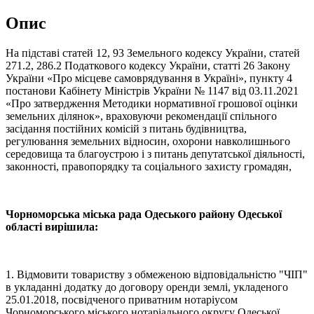
Опис
На підставі статей 12, 93 Земельного кодексу України, статей
271.2, 286.2 Податкового кодексу України, статті 26 Закону
України «Про місцеве самоврядування в Україні», пункту 4
постанови Кабінету Міністрів України № 1147 від 03.11.2021
«Про затвердження Методики нормативної грошової оцінки
земельних ділянок», враховуючи рекомендації спільного
засідання постійних комісій з питань будівництва,
регулювання земельних відносин, охорони навколишнього
середовища та благоустрою і з питань депутатської діяльності,
законності, правопорядку та соціального захисту громадян,
Чорноморська міська рада Одеського району Одеської
області вирішила:
1. Відмовити товариству з обмеженою відповідальністю "ЧІП"
в укладанні додатку до договору оренди землі, укладеного
25.01.2018, посвідченого приватним нотаріусом
Чорноморського міського нотаріального округу Одеської