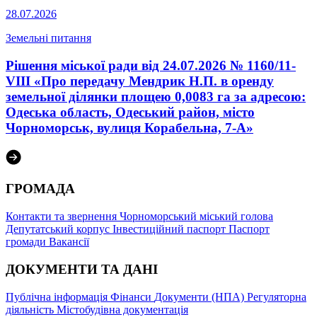
28.07.2026
Земельні питання
Рішення міської ради від 24.07.2026 № 1160/11-
VIII «Про передачу Мендрик Н.П. в оренду
земельної ділянки площею 0,0083 га за адресою:
Одеська область, Одеський район, місто
Чорноморськ, вулиця Корабельна, 7-А»
ГРОМАДА
Контакти та звернення
Чорноморський міський голова
Депутатський корпус
Інвестиційний паспорт
Паспорт
громади
Вакансії
ДОКУМЕНТИ ТА ДАНІ
Публічна інформація
Фінанси
Документи (НПА)
Регуляторна
діяльність
Містобудівна документація