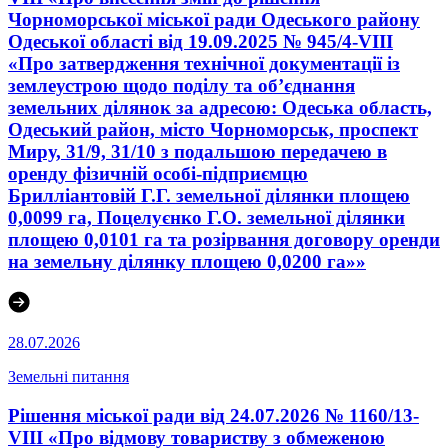
Чорноморської міської ради Одеського району
Одеської області від 19.09.2025 № 945/4-VIII
«Про затвердження технічної документації із
землеустрою щодо поділу та об’єднання
земельних ділянок за адресою: Одеська область,
Одеський район, місто Чорноморськ, проспект
Миру, 31/9, 31/10 з подальшою передачею в
оренду фізичній особі-підприємцю
Брилліантовій Г.Г. земельної ділянки площею
0,0099 га, Поцелуєнко Г.О. земельної ділянки
площею 0,0101 га та розірвання договору оренди
на земельну ділянку площею 0,0200 га»»
28.07.2026
Земельні питання
Рішення міської ради від 24.07.2026 № 1160/13-
VIII «Про відмову товариству з обмеженою