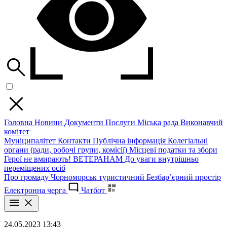
Головна
Новини
Документи
Послуги
Міська рада
Виконавчий
комітет
Муніципалітет
Контакти
Публічна інформація
Колегіальні
органи (ради, робочі групи, комісії)
Місцеві податки та збори
Герої не вмирають!
ВЕТЕРАНАМ
До уваги внутрішньо
переміщених осіб
Про громаду
Чорноморськ туристичний
Безбар’єрний простір
Електронна черга
Чатбот
24.05.2023 13:43