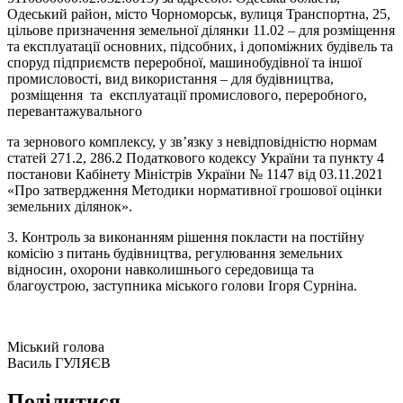
Одеський район, місто Чорноморськ, вулиця Транспортна, 25,
цільове призначення земельної ділянки 11.02 – для розміщення
та експлуатації основних, підсобних, і допоміжних будівель та
споруд підприємств переробної, машинобудівної та іншої
промисловості, вид використання – для будівництва,
розміщення та експлуатації промислового, переробного,
перевантажувального
та зернового комплексу, у зв’язку з невідповідністю нормам
статей 271.2, 286.2 Податкового кодексу України та пункту 4
постанови Кабінету Міністрів України № 1147 від 03.11.2021
«Про затвердження Методики нормативної грошової оцінки
земельних ділянок».
3. Контроль за виконанням рішення покласти на постійну
комісію з питань будівництва, регулювання земельних
відносин, охорони навколишнього середовища та
благоустрою, заступника міського голови Ігоря Сурніна.
Міський голова
Василь ГУЛЯЄВ
Поділитися