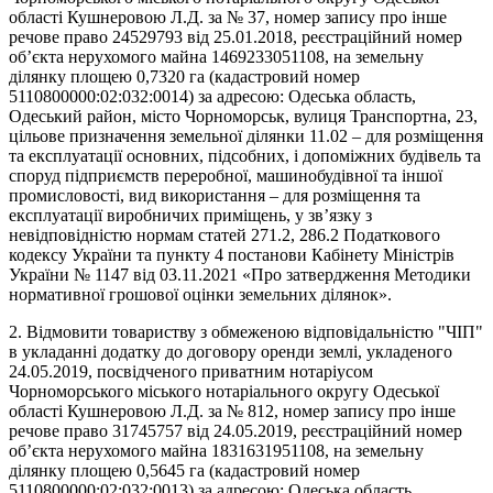
області Кушнеровою Л.Д. за № 37, номер запису про інше
речове право 24529793 від 25.01.2018, реєстраційний номер
об’єкта нерухомого майна 1469233051108, на земельну
ділянку площею 0,7320 га (кадастровий номер
5110800000:02:032:0014) за адресою: Одеська область,
Одеський район, місто Чорноморськ, вулиця Транспортна, 23,
цільове призначення земельної ділянки 11.02 – для розміщення
та експлуатації основних, підсобних, і допоміжних будівель та
споруд підприємств переробної, машинобудівної та іншої
промисловості, вид використання – для розміщення та
експлуатації виробничих приміщень, у зв’язку з
невідповідністю нормам статей 271.2, 286.2 Податкового
кодексу України та пункту 4 постанови Кабінету Міністрів
України № 1147 від 03.11.2021 «Про затвердження Методики
нормативної грошової оцінки земельних ділянок».
2. Відмовити товариству з обмеженою відповідальністю "ЧІП"
в укладанні додатку до договору оренди землі, укладеного
24.05.2019, посвідченого приватним нотаріусом
Чорноморського міського нотаріального округу Одеської
області Кушнеровою Л.Д. за № 812, номер запису про інше
речове право 31745757 від 24.05.2019, реєстраційний номер
об’єкта нерухомого майна 1831631951108, на земельну
ділянку площею 0,5645 га (кадастровий номер
5110800000:02:032:0013) за адресою: Одеська область,