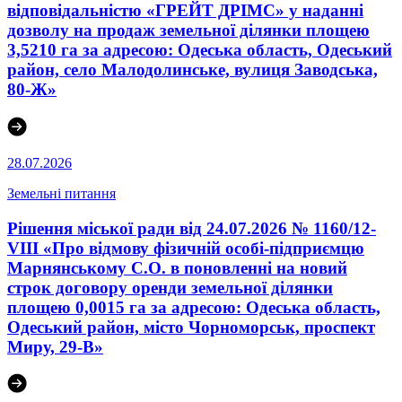
відповідальністю «ГРЕЙТ ДРІМС» у наданні
дозволу на продаж земельної ділянки площею
3,5210 га за адресою: Одеська область, Одеський
район, село Малодолинське, вулиця Заводська,
80-Ж»
28.07.2026
Земельні питання
Рішення міської ради від 24.07.2026 № 1160/12-
VIII «Про відмову фізичній особі-підприємцю
Марнянському С.О. в поновленні на новий
строк договору оренди земельної ділянки
площею 0,0015 га за адресою: Одеська область,
Одеський район, місто Чорноморськ, проспект
Миру, 29-В»