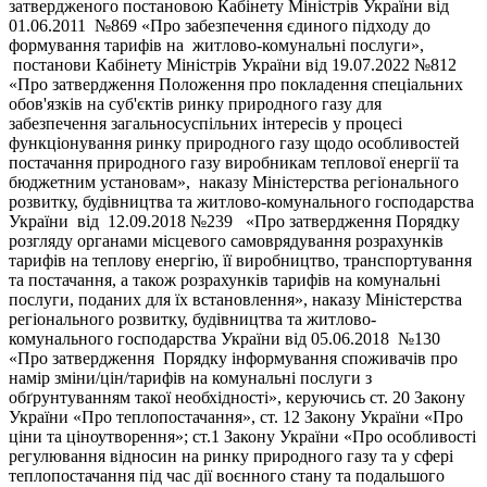
затвердженого постановою Кабінету Міністрів України від
01.06.2011 №869 «Про забезпечення єдиного підходу до
формування тарифів на житлово-комунальні послуги»,
постанови Кабінету Міністрів України від 19.07.2022 №812
«Про затвердження Положення про покладення спеціальних
обов'язків на суб'єктів ринку природного газу для
забезпечення загальносуспільних інтересів у процесі
функціонування ринку природного газу щодо особливостей
постачання природного газу виробникам теплової енергії та
бюджетним установам», наказу Міністерства регіонального
розвитку, будівництва та житлово-комунального господарства
України від 12.09.2018 №239 «Про затвердження Порядку
розгляду органами місцевого самоврядування розрахунків
тарифів на теплову енергію, її виробництво, транспортування
та постачання, а також розрахунків тарифів на комунальні
послуги, поданих для їх встановлення», наказу Міністерства
регіонального розвитку, будівництва та житлово-
комунального господарства України від 05.06.2018 №130
«Про затвердження Порядку інформування споживачів про
намір зміни/цін/тарифів на комунальні послуги з
обґрунтуванням такої необхідності», керуючись ст. 20 Закону
України «Про теплопостачання», ст. 12 Закону України «Про
ціни та ціноутворення»; ст.1 Закону України «Про особливості
регулювання відносин на ринку природного газу та у сфері
теплопостачання під час дії воєнного стану та подальшого