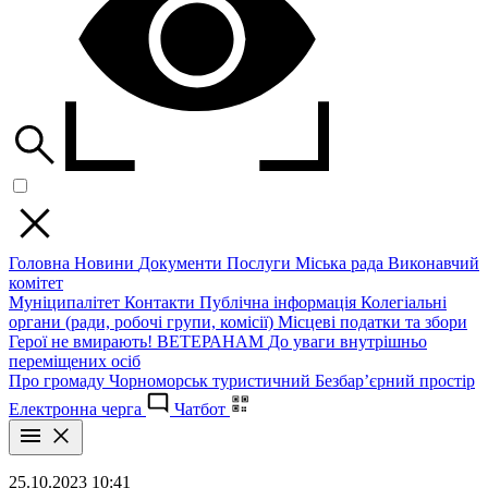
Головна
Новини
Документи
Послуги
Міська рада
Виконавчий
комітет
Муніципалітет
Контакти
Публічна інформація
Колегіальні
органи (ради, робочі групи, комісії)
Місцеві податки та збори
Герої не вмирають!
ВЕТЕРАНАМ
До уваги внутрішньо
переміщених осіб
Про громаду
Чорноморськ туристичний
Безбар’єрний простір
Електронна черга
Чатбот
25.10.2023 10:41