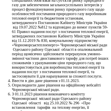
спеціальних обов'язків на суб'єктів ринку природного
газу для забезпечення загальносуспільних інтересів у
процесі функціонування ринку природного газу щодо
особливостей постачання природного газу виробникам
теплової енергії та бюджетним установам,
затвердженого Постановою Кабінету Міністрів України
від 19.07.2022 №812 та відповідно до вимог пунктів 59-
61 Правил надання послуг з постачання теплової енергії,
затверджених постановою Кабінету Міністрів України
від 11.12.2019 № 830, комунальному підприємству
«Чорноморськтеплоенерго» Чорноморської міської ради
Одеського району Одеської області в опалювальний
період щомісячно здійснювати перерахунок умовно-
змінної частини двоставкового тарифу для потреб інших
споживачів з урахуванням ціни природного газу, що
використовується для виробництва теплової енергії та
надання послуг з постачання теплової енергії, та
застосовувати її для нарахування за спожиті послуги.
Ввести в дію дане рішення з 01.11.2023.
Оприлюднити дане рішення на офіційному вебсайті
Чорноморської міської ради.
З 01.11.2023 рішення виконавчого комітету
Чорноморської міської ради Одеського району
Одеської області від 25.10.2022 № 296 «Про
встановлення тарифів на теплову енергію, її