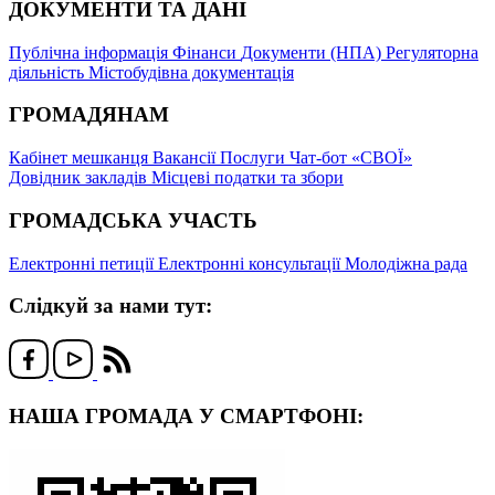
ДОКУМЕНТИ ТА ДАНІ
Публічна інформація
Фінанси
Документи (НПА)
Регуляторна
діяльність
Містобудівна документація
ГРОМАДЯНАМ
Кабінет мешканця
Вакансії
Послуги
Чат-бот «СВОЇ»
Довідник закладів
Місцеві податки та збори
ГРОМАДСЬКА УЧАСТЬ
Електронні петиції
Електронні консультації
Молодіжна рада
Слідкуй за нами тут:
НАША ГРОМАДА У СМАРТФОНІ: