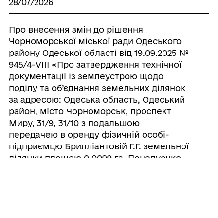
28/07/2026
Про внесення змін до рішення
Чорноморської міської ради Одеського
району Одеської області від 19.09.2025 №
945/4-VIII «Про затвердження технічної
документації із землеустрою щодо
поділу та об’єднання земельних ділянок
за адресою: Одеська область, Одеський
район, місто Чорноморськ, проспект
Миру, 31/9, 31/10 з подальшою
передачею в оренду фізичній особі-
підприємцю Брилліантовій Г.Г. земельної
ділянки площею 0,0099 га, Поцелуєнко
Г.О. земельної ділянки площею 0,0101 га
та розірвання договору оренди на
земельну ділянку площею 0,0200 га»