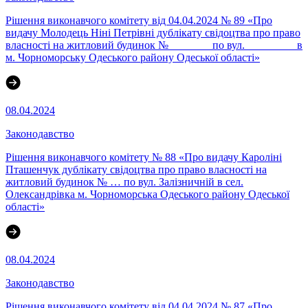
Рішення виконавчого комітету від 04.04.2024 № 89 «Про
видачу Молодець Ніні Петрівні дублікату свідоцтва про право
власності на житловий будинок № _______ по вул. _________в
м. Чорноморську Одеського району Одеської області»
08.04.2024
Законодавство
Рішення виконавчого комітету № 88 «Про видачу Кароліні
Пташенчук дублікату свідоцтва про право власності на
житловий будинок № … по вул. Залізничній в сел.
Олександрівка м. Чорноморська Одеського району Одеської
області»
08.04.2024
Законодавство
Рішення виконавчого комітету від 04.04.2024 № 87 «Про