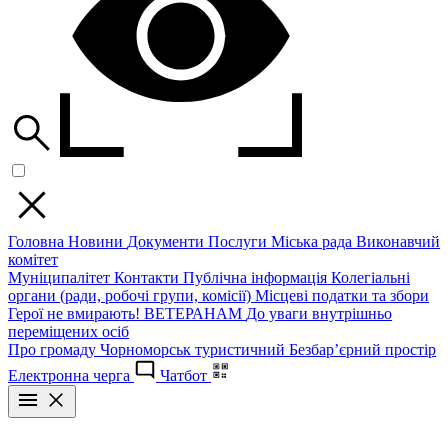
Головна
Новини
Документи
Послуги
Міська рада
Виконавчий
комітет
Муніципалітет
Контакти
Публічна інформація
Колегіальні
органи (ради, робочі групи, комісії)
Місцеві податки та збори
Герої не вмирають!
ВЕТЕРАНАМ
До уваги внутрішньо
переміщених осіб
Про громаду
Чорноморськ туристичний
Безбар’єрний простір
Електронна черга
Чатбот