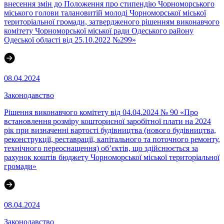
внесення змін до Положення про стипендію Чорноморського
міського голови талановитій молоді Чорноморської міської
територіальної громади, затвердженого рішенням виконавчого
комітету Чорноморської міської ради Одеського району
Одеської області від 25.10.2022 №299»
08.04.2024
Законодавство
Рішення виконавчого комітету від 04.04.2024 № 90 «Про
встановлення розміру кошторисної заробітної плати на 2024
рік при визначенні вартості будівництва (нового будівництва,
реконструкції, реставрації, капітального та поточного ремонту,
технічного переоснащення) об’єктів, що здійснюється за
рахунок коштів бюджету Чорноморської міської територіальної
громади»
08.04.2024
Законодавство