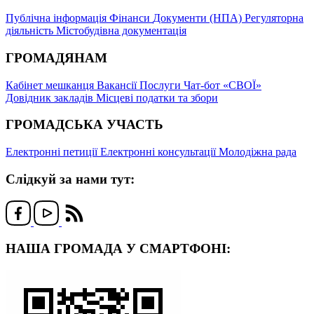
Публічна інформація
Фінанси
Документи (НПА)
Регуляторна
діяльність
Містобудівна документація
ГРОМАДЯНАМ
Кабінет мешканця
Вакансії
Послуги
Чат-бот «СВОЇ»
Довідник закладів
Місцеві податки та збори
ГРОМАДСЬКА УЧАСТЬ
Електронні петиції
Електронні консультації
Молодіжна рада
Слідкуй за нами тут:
НАША ГРОМАДА У СМАРТФОНІ: