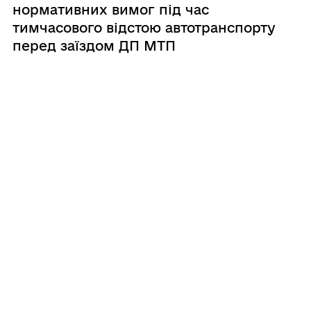
нормативних вимог під час
тимчасового відстою автотранспорту
перед заїздом ДП МТП
«Чорноморськ»»
1
2
...
502
503
504
...
534
ГРОМАДА
Контакти та звернення
ДОКУМЕНТИ ТА ДАНІ
Чорноморський міський голова
Публічна інформація
Депутатський корпус
ГРОМАДЯНАМ
Фінанси
Інвестиційний паспорт