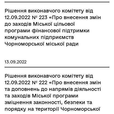
Рішення виконавчого комітету від
12.09.2022 № 223 «Про внесення змін
до заходів Міської цільової
програми фінансової підтримки
комунальних підприємств
Чорноморської міської ради
Одеського району Одеської області
на 2022 рік, затвердженої рішенням
13.09.2022
Чорноморської міської ради
Одеського району Одеської області
Рішення виконавчого комітету від
від 04.02.2022 № 173-VIII (із змінами
12.09.2022 № 222 «Про внесення змін
та доповненнями)»
та доповнень до напрямів діяльності
та заходів Міської програми
зміцнення законності, безпеки та
порядку на території Чорноморської