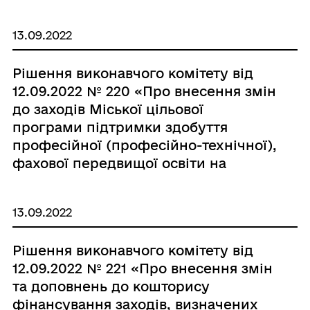
міської територіальної громади
"Безпечне місто Чорноморськ" на
13.09.2022
2021 -2022 роки, затвердженої
рішенням Чорноморської міської
Рішення виконавчого комітету від
ради Одеського району Одеської
12.09.2022 № 220 «Про внесення змін
області від 12.04.2021 № 54-VIII»
до заходів Міської цільової
програми підтримки здобуття
професійної (професійно-технічної),
фахової передвищої освіти на
умовах регіонального замовлення у
відповідних закладах освіти, що
13.09.2022
розташовані та діють на території
Чорноморської міської
Рішення виконавчого комітету від
територіальної громади на 2022 рік,
12.09.2022 № 221 «Про внесення змін
затвердженої рішенням
та доповнень до кошторису
Чорноморської міської ради
фінансування заходів, визначених
Одеського району Одеської області