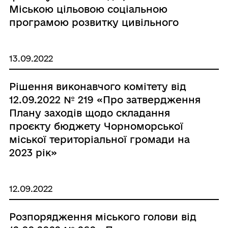
Міською цільовою соціальною
від 04.02.2022 № 164-VIII (із змінами
програмою розвитку цивільного
та доповненнями)»
захисту Чорноморської міської
територіальної громади на 2021-2025
13.09.2022
роки, затвердженої рішенням
Чорноморської міської ради
Рішення виконавчого комітету від
Одеського району Одеської області
12.09.2022 № 219 «Про затвердження
від 30.03.2021 № 27-VIII (із змінами
Плану заходів щодо складання
та доповненнями)»
проєкту бюджету Чорноморської
міської територіальної громади на
2023 рік»
12.09.2022
Розпорядження міського голови від