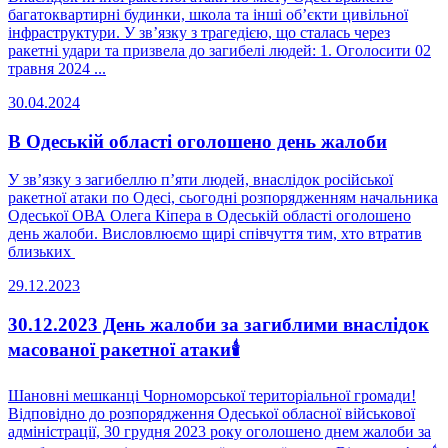
багатоквартирні будинки, школа та інші об’єкти цивільної
інфраструктури. У зв’язку з трагедією, що сталась через
ракетні удари та призвела до загибелі людей: 1. Оголосити 02
травня 2024 ...
30.04.2024
В Одеській області оголошено день жалоби
У звʼязку з загибеллю пʼяти людей, внаслідок російської
ракетної атаки по Одесі, сьогодні розпорядженням начальника
Одеської ОВА Олега Кіпера в Одеській області оголошено
день жалоби. Висловлюємо щирі співчуття тим, хто втратив
близьких
29.12.2023
30.12.2023 День жалоби за загиблими внаслідок
масованої ракетної атаки🕯
Шановні мешканці Чорноморської територіальної громади!
Відповідно до розпорядження Одеської обласної військової
адміністрації, 30 грудня 2023 року оголошено днем жалоби за