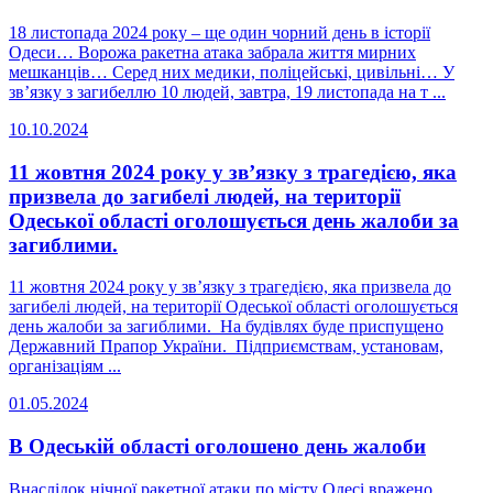
18 листопада 2024 року – ще один чорний день в історії
Одеси… Ворожа ракетна атака забрала життя мирних
мешканців… Серед них медики, поліцейські, цивільні… У
зв’язку з загибеллю 10 людей, завтра, 19 листопада на т ...
10.10.2024
11 жовтня 2024 року у звʼязку з трагедією, яка
призвела до загибелі людей, на території
Одеської області оголошується день жалоби за
загиблими.
11 жовтня 2024 року у звʼязку з трагедією, яка призвела до
загибелі людей, на території Одеської області оголошується
день жалоби за загиблими. На будівлях буде приспущено
Державний Прапор України. Підприємствам, установам,
організаціям ...
01.05.2024
В Одеській області оголошено день жалоби
Внаслідок нічної ракетної атаки по місту Одесі вражено