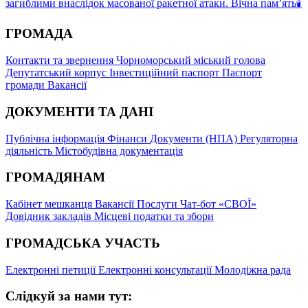
загиблими внаслідок масованої ракетної атаки. Вічна памʼять🕯
ГРОМАДА
Контакти та звернення
Чорноморський міський голова
Депутатський корпус
Інвестиційний паспорт
Паспорт
громади
Вакансії
ДОКУМЕНТИ ТА ДАНІ
Публічна інформація
Фінанси
Документи (НПА)
Регуляторна
діяльність
Містобудівна документація
ГРОМАДЯНАМ
Кабінет мешканця
Вакансії
Послуги
Чат-бот «СВОЇ»
Довідник закладів
Місцеві податки та збори
ГРОМАДСЬКА УЧАСТЬ
Електронні петиції
Електронні консультації
Молодіжна рада
Слідкуй за нами тут: