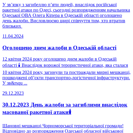
У звʼязку з загибеллю пʼяти людей, внаслідок російської
ракетної атаки по Одесі, сьогодні розпорядженням начальника
Одеської ОВА Олега Кіпера в Одеській області оголошено
день жалоби. Висловлюємо щирі співчуття тим, хто втратив
близьких
11.04.2024
Оголошено днем жалоби в Одеській області
12 квітня 2024 року оголошено днем жалоби в Одеській
області 🕯 Внаслідок ворожої терористичної атаки, яка сталася
10 квітня 2024 року, загинули та постраждали мирні мешканці,
пошкоджені об’єкти транспортно-логістичної інфраструктури.
У зв&rsqu ...
29.12.2023
30.12.2023 День жалоби за загиблими внаслідок
масованої ракетної атаки🕯
Шановні мешканці Чорноморської територіальної громади!
Відповідно до розпорядження Одеської обласної військової