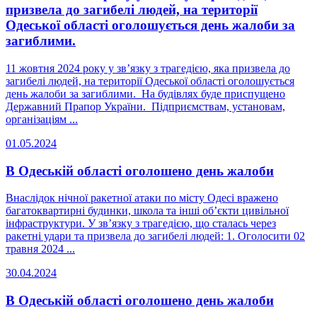
призвела до загибелі людей, на території
Одеської області оголошується день жалоби за
загиблими.
11 жовтня 2024 року у звʼязку з трагедією, яка призвела до
загибелі людей, на території Одеської області оголошується
день жалоби за загиблими. На будівлях буде приспущено
Державний Прапор України. Підприємствам, установам,
організаціям ...
01.05.2024
В Одеській області оголошено день жалоби
Внаслідок нічної ракетної атаки по місту Одесі вражено
багатоквартирні будинки, школа та інші об’єкти цивільної
інфраструктури. У зв’язку з трагедією, що сталась через
ракетні удари та призвела до загибелі людей: 1. Оголосити 02
травня 2024 ...
30.04.2024
В Одеській області оголошено день жалоби