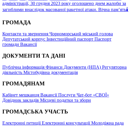
адміністрації, 30 грудня 2023 року оголошено днем жалоби за
загиблими внаслідок масованої ракетної атаки. Вічна памʼять🕯
ГРОМАДА
Контакти та звернення
Чорноморський міський голова
Депутатський корпус
Інвестиційний паспорт
Паспорт
громади
Вакансії
ДОКУМЕНТИ ТА ДАНІ
Публічна інформація
Фінанси
Документи (НПА)
Регуляторна
діяльність
Містобудівна документація
ГРОМАДЯНАМ
Кабінет мешканця
Вакансії
Послуги
Чат-бот «СВОЇ»
Довідник закладів
Місцеві податки та збори
ГРОМАДСЬКА УЧАСТЬ
Електронні петиції
Електронні консультації
Молодіжна рада