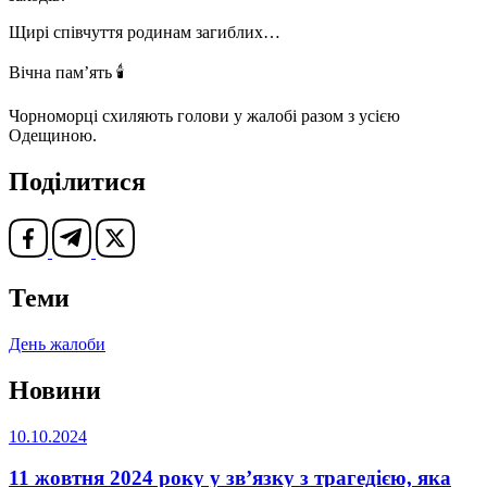
Щирі співчуття родинам загиблих…
Вічна памʼять 🕯
Чорноморці схиляють голови у жалобі разом з усією
Одещиною.
Поділитися
Теми
День жалоби
Новини
10.10.2024
11 жовтня 2024 року у звʼязку з трагедією, яка