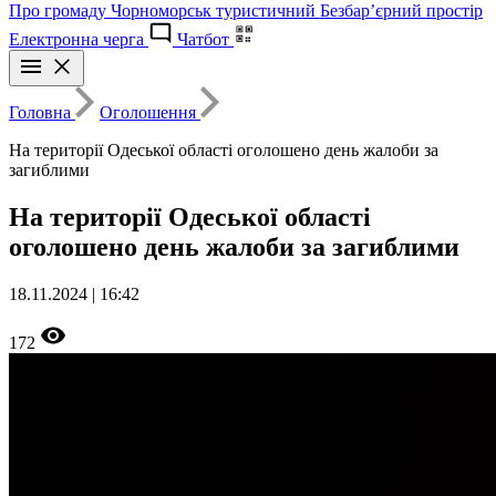
Про громаду
Чорноморськ туристичний
Безбар’єрний простір
Електронна черга
Чатбот
Головна
Оголошення
На території Одеської області оголошено день жалоби за
загиблими
На території Одеської області
оголошено день жалоби за загиблими
18.11.2024 | 16:42
172