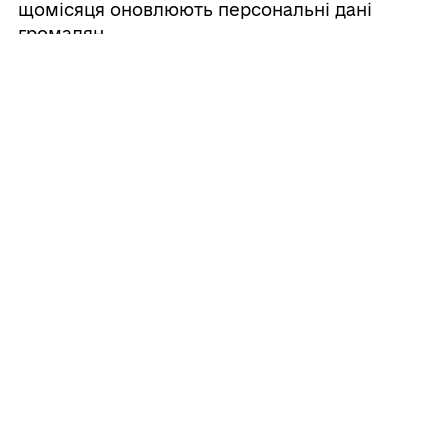
щомісяця оновлюють персональні дані
громадян
03/08/2026
Обґрунтування технічних та якісних
характеристик предмета закупівлі
розміру бюджетного призначення,
очікуваної вартості предмета закупівлі
Усі новини
ГРОМАДА
Контакти та звернення
ДОКУМЕНТИ ТА ДАНІ