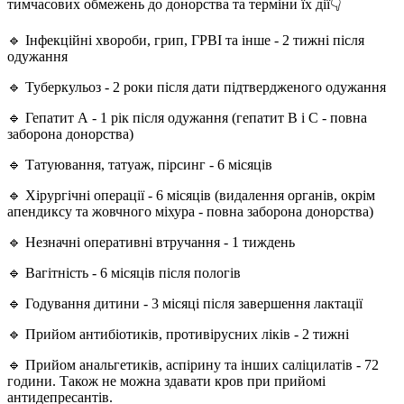
тимчасових обмежень до донорства та терміни їх дії👇
🔹 Інфекційні хвороби, грип, ГРВІ та інше - 2 тижні після
одужання
🔹 Туберкульоз - 2 роки після дати підтвердженого одужання
🔹 Гепатит А - 1 рік після одужання (гепатит В і С - повна
заборона донорства)
🔹 Татуювання, татуаж, пірсинг - 6 місяців
🔹 Хірургічні операції - 6 місяців (видалення органів, окрім
апендиксу та жовчного міхура - повна заборона донорства)
🔹 Незначні оперативні втручання - 1 тиждень
🔹 Вагітність - 6 місяців після пологів
🔹 Годування дитини - 3 місяці після завершення лактації
🔹 Прийом антибіотиків, противірусних ліків - 2 тижні
🔹 Прийом анальгетиків, аспірину та інших саліцилатів - 72
години. Також не можна здавати кров при прийомі
антидепресантів.