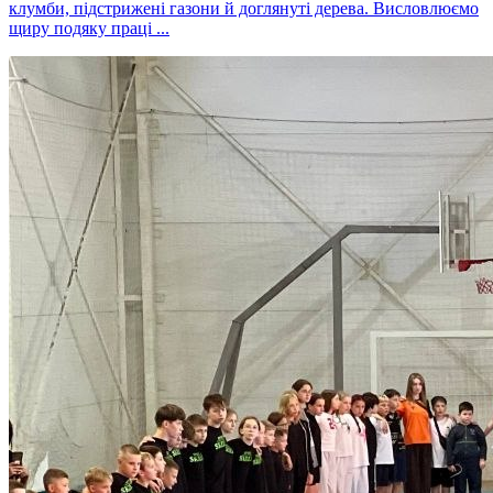
клумби, підстрижені газони й доглянуті дерева. Висловлюємо
щиру подяку праці ...