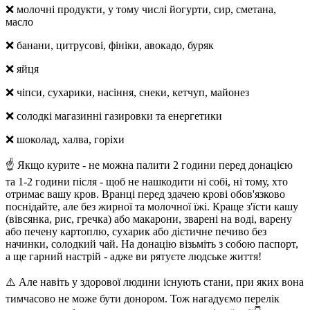
❌ молочні продукти, у тому числі йогурти, сир, сметана,
масло
❌ банани, цитрусові, фініки, авокадо, буряк
❌ яйця
❌ чіпси, сухарики, насіння, снеки, кетчуп, майонез
❌ солодкі магазинні газировки та енергетики
❌ шоколад, халва, горіхи
☝️ Якщо курите - не можна палити 2 години перед донацією
та 1-2 години після - щоб не нашкодити ні собі, ні тому, хто
отримає вашу кров. Вранці перед здачею крові обов'язково
поснідайте, але без жирної та молочної їжі. Краще з'їсти кашу
(вівсянка, рис, гречка) або макарони, зварені на воді, варену
або печену картоплю, сухарик або дієтичне печиво без
начинки, солодкий чай. На донацію візьміть з собою паспорт,
а ще гарний настрій - адже ви рятуєте людське життя!
⚠️ Але навіть у здорової людини існують стани, при яких вона
тимчасово не може бути донором. Тож нагадуємо перелік