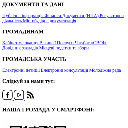
ДОКУМЕНТИ ТА ДАНІ
Публічна інформація
Фінанси
Документи (НПА)
Регуляторна
діяльність
Містобудівна документація
ГРОМАДЯНАМ
Кабінет мешканця
Вакансії
Послуги
Чат-бот «СВОЇ»
Довідник закладів
Місцеві податки та збори
ГРОМАДСЬКА УЧАСТЬ
Електронні петиції
Електронні консультації
Молодіжна рада
Слідкуй за нами тут:
НАША ГРОМАДА У СМАРТФОНІ: