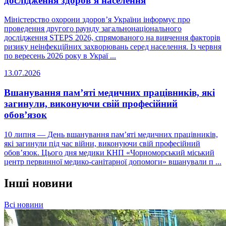
дослідження здоров’я населення
Міністерство охорони здоров’я України інформує про
проведення другого раунду загальнонаціонального
дослідження STEPS 2026, спрямованого на вивчення факторів
ризику неінфекційних захворювань серед населення. Із червня
по вересень 2026 року в Украї ...
13.07.2026
Вшанування пам’яті медичних працівників, які
загинули, виконуючи свій професійний
обов’язок
10 липня — День вшанування пам’яті медичних працівників,
які загинули під час війни, виконуючи свій професійний
обов’язок. Цього дня медики КНП «Чорноморський міський
центр первинної медико-санітарної допомоги» вшанували п ...
Інші новини
Всі новини