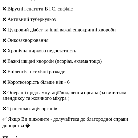
❌ Вірусні гепатити В і С, сифіліс
❌ Активний туберкульоз
❌ Цукровий діабет та інші важкі ендокринні хвороби
❌ Онкозахворювання
❌ Хронічна ниркова недостатність
❌ Важкі шкірні хвороби (псоріаз, екзема тощо)
❌ Епілепсія, психічні розлади
❌ Короткозорість більше ніж - 6
❌ Операції щодо ампутації/видалення органа (за винятком
апендиксу та жовчного міхура )
❌ Трансплантація органів
✅ Якщо Ви підходите - долучайтеся до благородної справи
донорства �