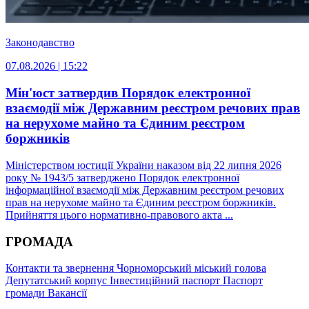
Законодавство
07.08.2026 | 15:22
Мін'юст затвердив Порядок електронної
взаємодії між Державним реєстром речових прав
на нерухоме майно та Єдиним реєстром
боржників
Міністерством юстиції України наказом від 22 липня 2026
року № 1943/5 затверджено Порядок електронної
інформаційної взаємодії між Державним реєстром речових
прав на нерухоме майно та Єдиним реєстром боржників.
Прийняття цього нормативно-правового акта ...
ГРОМАДА
Контакти та звернення
Чорноморський міський голова
Депутатський корпус
Інвестиційний паспорт
Паспорт
громади
Вакансії