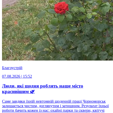
Благоустрій
07.08.2026 | 15:52
Люди, які щодня роблять наше місто
красивішим 🌿
Саме завдяки їхній невтомній щоденній праці Чорноморськ
залишається чистим, доглянутим і затишним. Результат їхньої
роботи бачить кожен із нас: охайні парки та сквери, квітучі