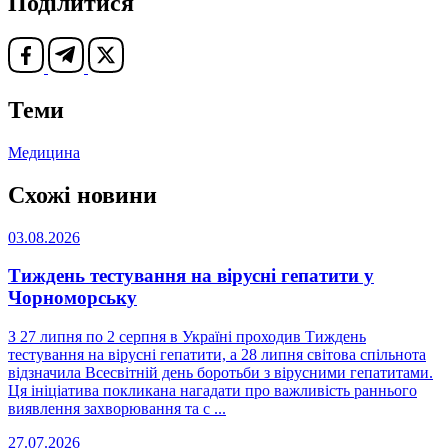
Поділитися
Теми
Медицина
Схожі новини
03.08.2026
Тиждень тестування на вірусні гепатити у
Чорноморську
З 27 липня по 2 серпня в Україні проходив Тиждень
тестування на вірусні гепатити, а 28 липня світова спільнота
відзначила Всесвітній день боротьби з вірусними гепатитами.
Ця ініціатива покликана нагадати про важливість раннього
виявлення захворювання та с ...
27.07.2026