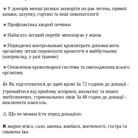
🔹У донорів менші ризики захворіти на рак легень, прямої
кишки, шлунку, гортані та інші онкопатології
🔹Профілактика хвороб печінки
🔹Набагато легший перебіг менопаузи у жінок
🔹Періодичні контрольовані крововтрати допомагають
організму легше переносити кровотечі в майбутньому
(наприклад, у разі травми)
🔹Оновлення кровотворної системи та омолодження всього
організму
👍 Як підготуватися до здачі крові За 72 години до донації -
утримайтеся від прийому аспірину, анальгіну та інших
знеболюючих, гормональних ліків За 48 годин до донації -
виключити алкоголь.
⚠️ Що не можна їсти перед донацією:
❌ жирне м'ясо, сало, шинка, ковбаси, копченості, гостра та
смажена їжа