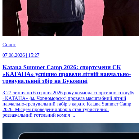
Спорт
07.08.2026 | 15:27
Katana Summer Camp 2026: спортсмени СК
«КАТАНА» успішно провели літній навчально-
тренувальний збір на Буковині
З 27 липня по 6 серпня 2026 року команда спортивного клубу
«КАТАНА» (м. Чорноморськ) провела масштабний літній
навчально-тренувальний табір з карате Katana Summer Camp
2026. Місцем проведення зборів став туристично-
розважальний готельний компл ...