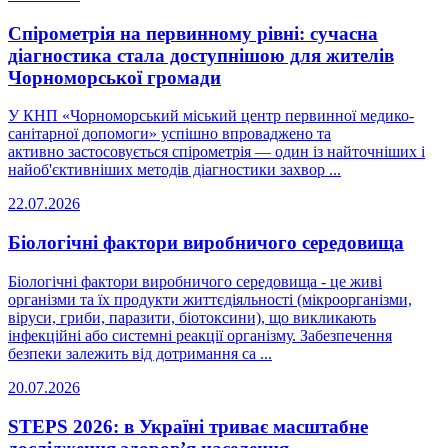
Спірометрія на первинному рівні: сучасна
діагностика стала доступнішою для жителів
Чорноморської громади
У КНП «Чорноморський міський центр первинної медико-
санітарної допомоги» успішно впроваджено та
активно застосовується спірометрія — один із найточніших і
найоб'єктивніших методів діагностики захвор ...
22.07.2026
Біологічні фактори виробничого середовища
Біологічні фактори виробничого середовища - це живі
організми та їх продукти життєдіяльності (мікроорганізми,
віруси, гриби, паразити, біотоксини), що викликають
інфекційні або системні реакції організму. Забезпечення
безпеки залежить від дотримання са ...
20.07.2026
STEPS 2026: в Україні триває масштабне