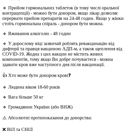
🔹 Прийом гормональних таблеток (в тому числі оральної
контрацепції) - можно бути донором, якщо лікар дозволяє
перервати прийом препаратів на 24-48 годин. Якщо у жінки
стоїть гормональна спіраль - донором бути можна.
🔹 Вживання алкоголю - 48 годин
🔹 У дорослому віці зазвичай роблять ревакцинацію від
дифтерії та правця вакциною АДП-м, а також щеплення від
COVID-19. Жодна з цих вакцин не містить живих
компонентів, тому якщо Ви добре почуваєтеся - можна
здавати кров вже наступного дня після вакцинації.
👍 Хто може бути донором крові❓
🔹 Людина віком 18-60 років
🔹 Вага більше 50 кг
🔹 Громадянин України (або ВНЖ)
⚠️ Абсолютні протипоказання до донорства:
❌ ВІЛ та СНІД