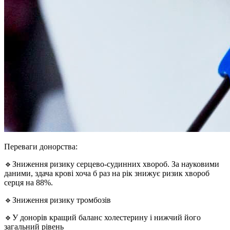
Переваги донорства:
🔹Зниження ризику серцево-судинних хвороб. За науковими
даними, здача крові хоча б раз на рік знижує ризик хвороб
серця на 88%.
🔹Зниження ризику тромбозів
🔹У донорів кращий баланс холестерину і нижчий його
загальний рівень