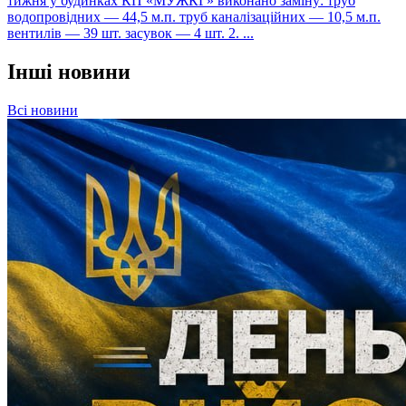
тижня у будинках КП «МУЖКГ» виконано заміну: труб
водопровідних — 44,5 м.п. труб каналізаційних — 10,5 м.п.
вентилів — 39 шт. засувок — 4 шт. 2. ...
Інші новини
Всі новини