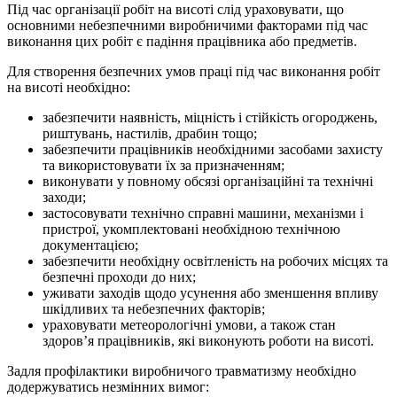
Під час організації робіт на висоті слід ураховувати, що
основними небезпечними виробничими факторами під час
виконання цих робіт є падіння працівника або предметів.
Для створення безпечних умов праці під час виконання робіт
на висоті необхідно:
забезпечити наявність, міцність і стійкість огороджень,
риштувань, настилів, драбин тощо;
забезпечити працівників необхідними засобами захисту
та використовувати їх за призначенням;
виконувати у повному обсязі організаційні та технічні
заходи;
застосовувати технічно справні машини, механізми і
пристрої, укомплектовані необхідною технічною
документацією;
забезпечити необхідну освітленість на робочих місцях та
безпечні проходи до них;
уживати заходів щодо усунення або зменшення впливу
шкідливих та небезпечних факторів;
ураховувати метеорологічні умови, а також стан
здоров’я працівників, які виконують роботи на висоті.
Задля профілактики виробничого травматизму необхідно
додержуватись незмінних вимог: