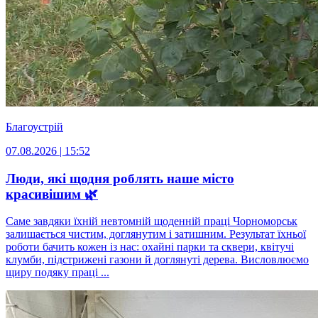
Благоустрій
07.08.2026 | 15:52
Люди, які щодня роблять наше місто
красивішим 🌿
Саме завдяки їхній невтомній щоденній праці Чорноморськ
залишається чистим, доглянутим і затишним. Результат їхньої
роботи бачить кожен із нас: охайні парки та сквери, квітучі
клумби, підстрижені газони й доглянуті дерева. Висловлюємо
щиру подяку праці ...