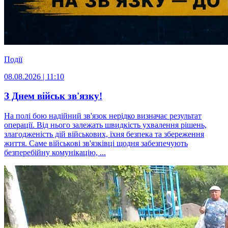
Події
08.08.2026 | 11:10
З Днем військ зв'язку!
На полі бою надійний зв'язок нерідко визначає результат
операції. Від нього залежать швидкість ухвалення рішень,
злагодженість дій військових, їхня безпека та збереження
життя. Саме військові зв'язківці щодня забезпечують
безперебійну комунікацію, ...