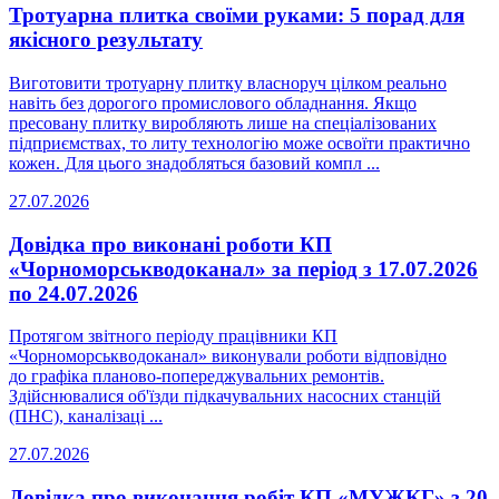
Тротуарна плитка своїми руками: 5 порад для
якісного результату
Виготовити тротуарну плитку власноруч цілком реально
навіть без дорогого промислового обладнання. Якщо
пресовану плитку виробляють лише на спеціалізованих
підприємствах, то литу технологію може освоїти практично
кожен. Для цього знадобляться базовий компл ...
27.07.2026
Довідка про виконані роботи КП
«Чорноморськводоканал» за період з 17.07.2026
по 24.07.2026
Протягом звітного періоду працівники КП
«Чорноморськводоканал» виконували роботи відповідно
до графіка планово-попереджувальних ремонтів.
Здійснювалися об'їзди підкачувальних насосних станцій
(ПНС), каналізаці ...
27.07.2026
Довідка про виконання робіт КП «МУЖКГ» з 20