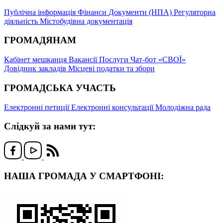
Публічна інформація
Фінанси
Документи (НПА)
Регуляторна
діяльність
Містобудівна документація
ГРОМАДЯНАМ
Кабінет мешканця
Вакансії
Послуги
Чат-бот «СВОЇ»
Довідник закладів
Місцеві податки та збори
ГРОМАДСЬКА УЧАСТЬ
Електронні петиції
Електронні консультації
Молодіжна рада
Слідкуй за нами тут:
НАША ГРОМАДА У СМАРТФОНІ: