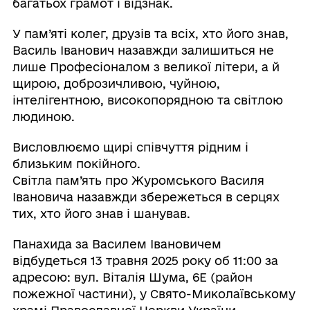
багатьох грамот і відзнак.
У пам’яті колег, друзів та всіх, хто його знав,
Василь Іванович назавжди залишиться не
лише Професіоналом з великої літери, а й
щирою, доброзичливою, чуйною,
інтелігентною, високопорядною та світлою
людиною.
Висловлюємо щирі співчуття рідним і
близьким покійного.
Світла пам’ять про Журомського Василя
Івановича назавжди збережеться в серцях
тих, хто його знав і шанував.
Панахида за Василем Івановичем
відбудеться 13 травня 2025 року об 11:00 за
адресою: вул. Віталія Шума, 6Е (район
пожежної частини), у Свято-Миколаївському