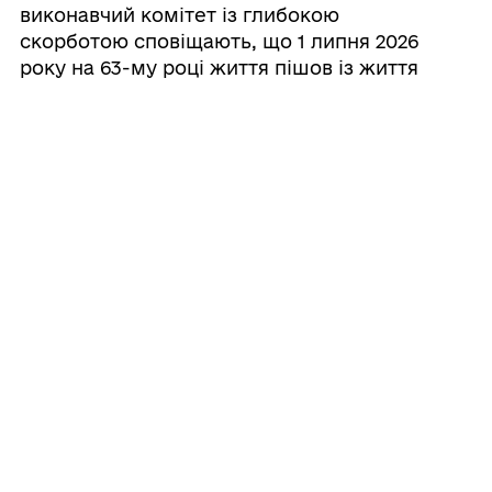
виконавчий комітет із глибокою
скорботою сповіщають, що 1 липня 2026
року на 63-му році життя пішов із життя
депутат Чорноморської міської ради
трьох скликань, підприємець і
благодійник — Червачов Сергій
Миколайович.
22/05/2026
Загальнонаціональна хвилина мовчання
🕯
18/05/2026
День пам’яті жертв геноциду
кримськотатарського народу