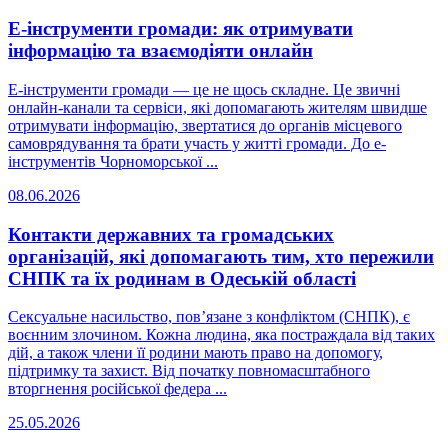
Е-інструменти громади: як отримувати
інформацію та взаємодіяти онлайн
Е-інструменти громади — це не щось складне. Це звичні
онлайн-канали та сервіси, які допомагають жителям швидше
отримувати інформацію, звертатися до органів місцевого
самоврядування та брати участь у житті громади. До е-
інструментів Чорноморської ...
08.06.2026
Контакти державних та громадських
організацій, які допомагають тим, хто пережили
СНПК та їх родинам в Одеській області
Сексуальне насильство, пов’язане з конфліктом (СНПК), є
воєнним злочином. Кожна людина, яка постраждала від таких
дій, а також члени її родини мають право на допомогу,
підтримку та захист. Від початку повномасштабного
вторгнення російської федера ...
25.05.2026