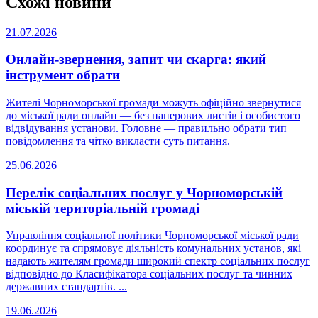
Схожі новини
21.07.2026
Онлайн-звернення, запит чи скарга: який
інструмент обрати
Жителі Чорноморської громади можуть офіційно звернутися
до міської ради онлайн — без паперових листів і особистого
відвідування установи. Головне — правильно обрати тип
повідомлення та чітко викласти суть питання.
25.06.2026
Перелік соціальних послуг у Чорноморській
міській територіальній громаді
Управління соціальної політики Чорноморської міської ради
координує та спрямовує діяльність комунальних установ, які
надають жителям громади широкий спектр соціальних послуг
відповідно до Класифікатора соціальних послуг та чинних
державних стандартів. ...
19.06.2026