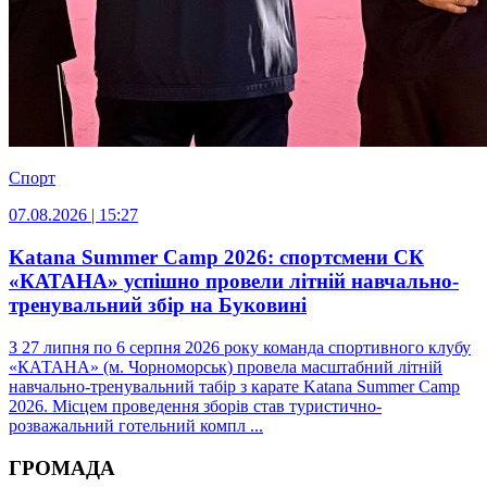
Спорт
07.08.2026 | 15:27
Katana Summer Camp 2026: спортсмени СК
«КАТАНА» успішно провели літній навчально-
тренувальний збір на Буковині
З 27 липня по 6 серпня 2026 року команда спортивного клубу
«КАТАНА» (м. Чорноморськ) провела масштабний літній
навчально-тренувальний табір з карате Katana Summer Camp
2026. Місцем проведення зборів став туристично-
розважальний готельний компл ...
ГРОМАДА