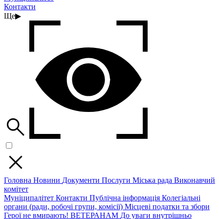
Контакти
Ще
▶
Головна
Новини
Документи
Послуги
Міська рада
Виконавчий
комітет
Муніципалітет
Контакти
Публічна інформація
Колегіальні
органи (ради, робочі групи, комісії)
Місцеві податки та збори
Герої не вмирають!
ВЕТЕРАНАМ
До уваги внутрішньо