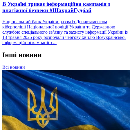
В Україні триває інформаційна кампанія з
платіжної безпеки #ШахрайГудбай
Національний банк України разом із Департаментом
кіберполіції Національної поліції України та Державною
службою спеціального зв’язку та захисту інформації України із
13 травня 2025 року розпочали чергову хвилю Всеукраїнської
інформаційної кампанії з ...
Інші новини
Всі новини