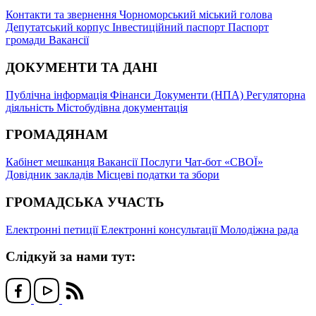
Контакти та звернення
Чорноморський міський голова
Депутатський корпус
Інвестиційний паспорт
Паспорт
громади
Вакансії
ДОКУМЕНТИ ТА ДАНІ
Публічна інформація
Фінанси
Документи (НПА)
Регуляторна
діяльність
Містобудівна документація
ГРОМАДЯНАМ
Кабінет мешканця
Вакансії
Послуги
Чат-бот «СВОЇ»
Довідник закладів
Місцеві податки та збори
ГРОМАДСЬКА УЧАСТЬ
Електронні петиції
Електронні консультації
Молодіжна рада
Слідкуй за нами тут: