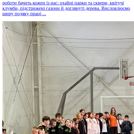
роботи бачить кожен із нас: охайні парки та сквери, квітучі
клумби, підстрижені газони й доглянуті дерева. Висловлюємо
щиру подяку праці ...