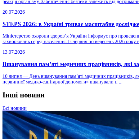
реакції організму. Забезпечення безпеки залежить від дотримання
20.07.2026
STEPS 2026: в Україні триває масштабне дослідж
Міністерство охорони здоров’я України інформує про проведен
захворювань серед населення. Із червня по вересень 2026 року в 
13.07.2026
Вшанування пам’яті медичних працівників, які з
10 липня — День вшанування пам’яті медичних працівників, як
первинної медико-санітарної допомоги» вшанували п ...
Інші новини
Всі новини