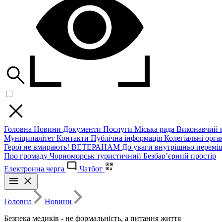
Головна
Новини
Документи
Послуги
Міська рада
Виконавчий к
Муніципалітет
Контакти
Публічна інформація
Колегіальні орган
Герої не вмирають!
ВЕТЕРАНАМ
До уваги внутрішньо перемі
Про громаду
Чорноморськ туристичний
Безбар’єрний простір
Електронна черга
Чатбот
Головна
Новини
Безпека медиків - не формальність, а питання життя