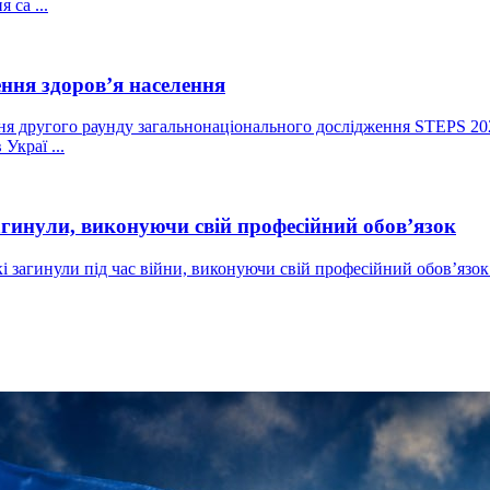
 са ...
ення здоров’я населення
ня другого раунду загальнонаціонального дослідження STEPS 20
Украї ...
агинули, виконуючи свій професійний обов’язок
і загинули під час війни, виконуючи свій професійний обов’яз