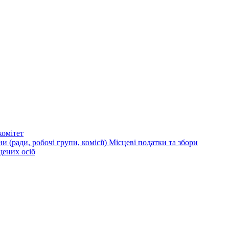
омітет
и (ради, робочі групи, комісії)
Місцеві податки та збори
щених осіб