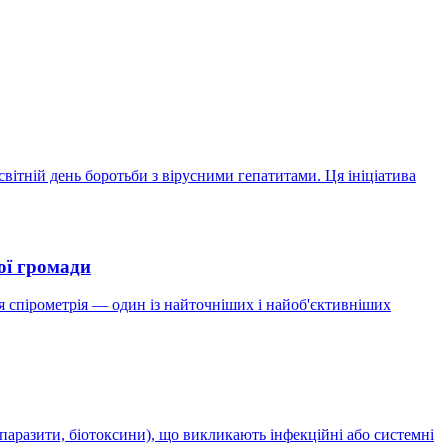
світній день боротьби з вірусними гепатитами. Ця ініціатива
ої громади
 спірометрія — один із найточніших і найоб'єктивніших
 паразити, біотоксини), що викликають інфекційні або системні