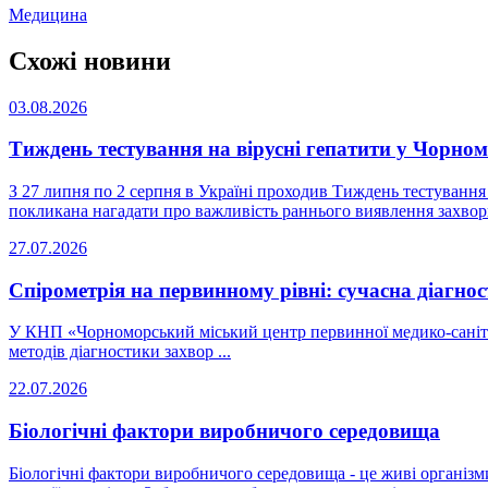
Медицина
Схожі новини
03.08.2026
Тиждень тестування на вірусні гепатити у Чорно
З 27 липня по 2 серпня в Україні проходив Тиждень тестування н
покликана нагадати про важливість раннього виявлення захворю
27.07.2026
Спірометрія на первинному рівні: сучасна діагн
У КНП «Чорноморський міський центр первинної медико-саніта
методів діагностики захвор ...
22.07.2026
Біологічні фактори виробничого середовища
Біологічні фактори виробничого середовища - це живі організми