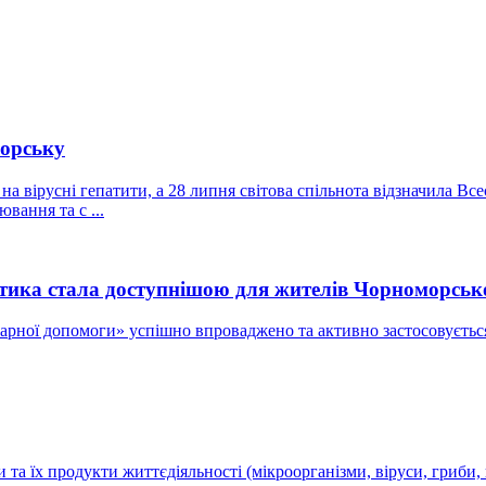
морську
а вірусні гепатити, а 28 липня світова спільнота відзначила Все
вання та с ...
остика стала доступнішою для жителів Чорноморськ
рної допомоги» успішно впроваджено та активно застосовується
 та їх продукти життєдіяльності (мікроорганізми, віруси, гриби,