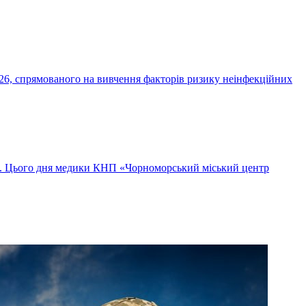
26, спрямованого на вивчення факторів ризику неінфекційних
ок. Цього дня медики КНП «Чорноморський міський центр