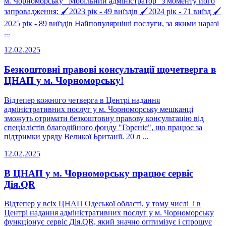
м. Чорноморську "Мобільний адміністратор" з моменту його
запровадження: 🖌2023 рік - 49 виїздів 🖌2024 рік - 71 виїзд 🖌
2025 рік - 89 виїздів Найпопулярніші послуги, за якими наразі
...
12.02.2025
Безкоштовні правові консультації щочетверга в
ЦНАП у м. Чорноморську!
Відтепер кожного четверга в Центрі надання
адміністративних послуг у м. Чорноморську мешканці
зможуть отримати безкоштовну правову консультацію від
спеціалістів благодійного фонду "Горєніє", що працює за
підтримки уряду Великої Британії. 20 л ...
12.02.2025
В ЦНАП у м. Чорноморську працює сервіс
Дія.QR
Відтепер у всіх ЦНАП Одеської області, у тому числі і в
Центрі надання адміністративних послуг у м. Чорноморську
функціонує сервіс Дія.QR, який значно оптимізує і спрощує