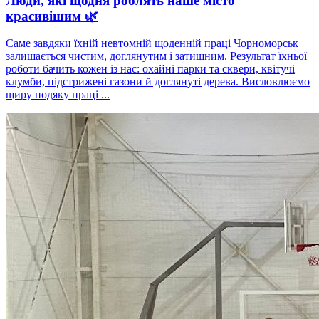
Люди, які щодня роблять наше місто
красивішим 🌿
Саме завдяки їхній невтомній щоденній праці Чорноморськ
залишається чистим, доглянутим і затишним. Результат їхньої
роботи бачить кожен із нас: охайні парки та сквери, квітучі
клумби, підстрижені газони й доглянуті дерева. Висловлюємо
щиру подяку праці ...