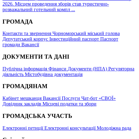
2026. Місцем проведення зборів став туристично-
розважальний готельний компл ...
ГРОМАДА
Контакти та звернення
Чорноморський міський голова
Депутатський корпус
Інвестиційний паспорт
Паспорт
громади
Вакансії
ДОКУМЕНТИ ТА ДАНІ
Публічна інформація
Фінанси
Документи (НПА)
Регуляторна
діяльність
Містобудівна документація
ГРОМАДЯНАМ
Кабінет мешканця
Вакансії
Послуги
Чат-бот «СВОЇ»
Довідник закладів
Місцеві податки та збори
ГРОМАДСЬКА УЧАСТЬ
Електронні петиції
Електронні консультації
Молодіжна рада