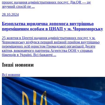
процес надання адміністративних послуг. Дія.QR — це
зручний спосіб пе ...
28.10.2024
Безоплатна юридична допомога внутрішньо
переміщеним особам в ЦНАП у м. Чорноморську
25 жовтня в Центрі надання адміністративних послуг у м.
Чорноморську відбувся перший виїзний прийом внутрішньо
переміщених осіб юристом Громадської організації Десяте
квітня, виконавчого партнера Агентства ООН у справах
біженців в Україні. Всі бажаючі ...
Інші новини
Всі новини