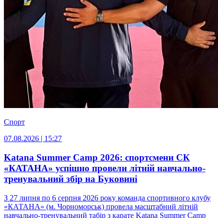
Спорт
07.08.2026 | 15:27
Katana Summer Camp 2026: спортсмени СК
«КАТАНА» успішно провели літній навчально-
тренувальний збір на Буковині
З 27 липня по 6 серпня 2026 року команда спортивного клубу
«КАТАНА» (м. Чорноморськ) провела масштабний літній
навчально-тренувальний табір з карате Katana Summer Camp