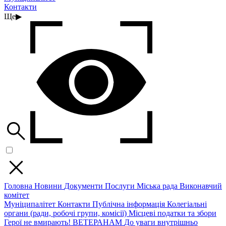
Контакти
Ще
▶
Головна
Новини
Документи
Послуги
Міська рада
Виконавчий
комітет
Муніципалітет
Контакти
Публічна інформація
Колегіальні
органи (ради, робочі групи, комісії)
Місцеві податки та збори
Герої не вмирають!
ВЕТЕРАНАМ
До уваги внутрішньо