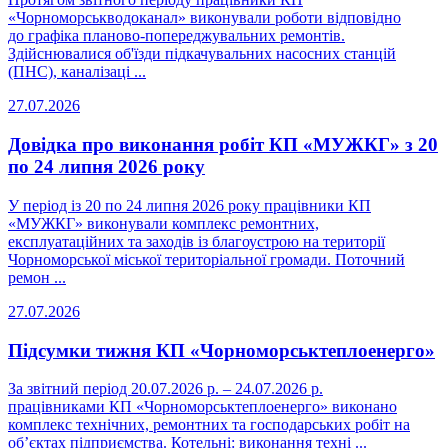
«Чорноморськводоканал» виконували роботи відповідно
до графіка планово-попереджувальних ремонтів.
Здійснювалися об'їзди підкачувальних насосних станцій
(ПНС), каналізаці ...
27.07.2026
Довідка про виконання робіт КП «МУЖКГ» з 20
по 24 липня 2026 року
У період із 20 по 24 липня 2026 року працівники КП
«МУЖКГ» виконували комплекс ремонтних,
експлуатаційних та заходів із благоустрою на території
Чорноморської міської територіальної громади. Поточний
ремон ...
27.07.2026
Підсумки тижня КП «Чорноморськтеплоенерго»
За звітний період 20.07.2026 р. – 24.07.2026 р.
працівниками КП «Чорноморськтеплоенерго» виконано
комплекс технічних, ремонтних та господарських робіт на
об’єктах підприємства. Котельні: виконання техні ...