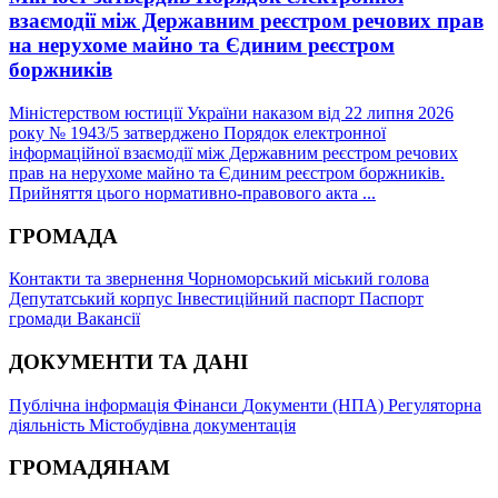
взаємодії між Державним реєстром речових прав
на нерухоме майно та Єдиним реєстром
боржників
Міністерством юстиції України наказом від 22 липня 2026
року № 1943/5 затверджено Порядок електронної
інформаційної взаємодії між Державним реєстром речових
прав на нерухоме майно та Єдиним реєстром боржників.
Прийняття цього нормативно-правового акта ...
ГРОМАДА
Контакти та звернення
Чорноморський міський голова
Депутатський корпус
Інвестиційний паспорт
Паспорт
громади
Вакансії
ДОКУМЕНТИ ТА ДАНІ
Публічна інформація
Фінанси
Документи (НПА)
Регуляторна
діяльність
Містобудівна документація
ГРОМАДЯНАМ