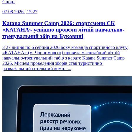
Спорт
07.08.2026 | 15:27
Katana Summer Camp 2026: спортсмени СК
«КАТАНА» успішно провели літній навчально-
тренувальний збір на Буковині
З 27 липня по 6 серпня 2026 року команда спортивного клубу
«КАТАНА» (м. Чорноморськ) провела масштабний літній
навчально-тренувальний табір з карате Katana Summer Camp
2026. Місцем проведення зборів став туристично-
розважальний готельний компл ...