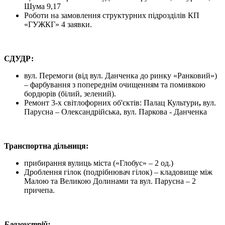
Шума 9,17
Роботи на замовлення структурних підрозділів КП
«ГУЖКГ» 4 заявки.
СДУДР:
вул. Перемоги (від вул. Данченка до ринку «Ранковий»)
– фарбування з попереднім очищенням та помивкою
бордюрів (білий, зелений).
Ремонт 3-х світлофорних об'єктів: Палац Культури
,
вул.
Парусна – Олександрійська, вул. Паркова - Данченка
Транспортна дільниця:
прибирання вулиць міста («Глобус» – 2 од.)
Дроблення гілок (подрібнювач гілок) – кладовище між
Малою та Великою Долинами та вул. Парусна – 2
причепа.
Благоустрій: