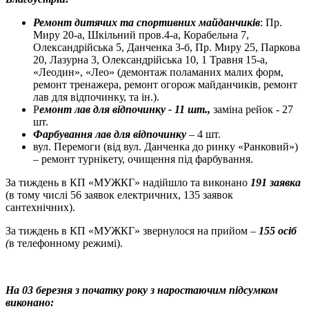
Ремонт дитячих та спортивних майданчиків
: Пр.
Миру 20-а, Шкільний пров.4-а, Корабельна 7,
Олександрійська 5, Данченка 3-б, Пр. Миру 25, Паркова
20, Лазурна 3, Олександрійська 10, 1 Травня 15-а,
«Леодин», «Лео» (демонтаж поламаних малих форм,
ремонт тренажера, ремонт огорож майданчиків, ремонт
лав для відпочинку, та ін.).
Р
емонт лав для відпочинку - 11 шт.,
заміна рейок - 27
шт.
Фарбування лав для відпочинку
– 4 шт.
вул. Перемоги (від вул. Данченка до ринку «Ранковий»)
– ремонт турнікету, очищення під фарбування.
За тиждень в КП «МУЖКГ» надійшло та виконано
191 заявка
(в тому числі 56 заявок електричних, 135 заявок
сантехнічних).
За тиждень в КП «МУЖКГ» звернулося на прийом –
155 осіб
(
в телефонному режимі).
На 03 березня з початку року з наростаючим підсумком
виконано: