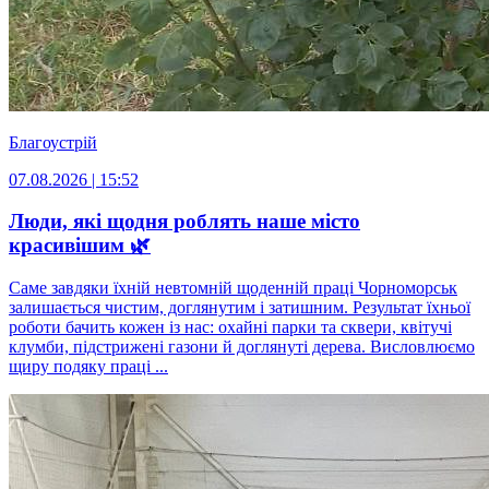
Благоустрій
07.08.2026 | 15:52
Люди, які щодня роблять наше місто
красивішим 🌿
Саме завдяки їхній невтомній щоденній праці Чорноморськ
залишається чистим, доглянутим і затишним. Результат їхньої
роботи бачить кожен із нас: охайні парки та сквери, квітучі
клумби, підстрижені газони й доглянуті дерева. Висловлюємо
щиру подяку праці ...