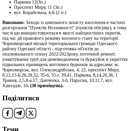
Паркова 12(3п.)
Проспект Миру, 11 (3п.)
вул. Корабельна, 4-Б (2 п.)
Виконано:
Заходи із цивільного захисту населення в частині
розгортання "Пунктів Незламності" (пунктів обігріву), в тому
числі що використовуються в якості найпростіших укритів,
під час дії правового режиму воєнного стану на території
Чорноморської міської територіальної громади Одеського
району Одеської області - підготовка об'єктів до
опалювального сезону 2022/2023року, поточний ремонт,
улаштування труб для димовидалення та буржуйок в укриттях
підвальних приміщень житлових будинків за адресами: м.
Чорноморськ, вул. Олександрійська, 4, 22, проспект Миру,
8,12,15-Б,26,28,32, 35-б, 35-г, 39,41, Паркова, 8,14,20,36, 1
Травня, 2,5,8-а,17, Данченка, 3-б, Парусна, 10,11,7, вул.
Хантадзе, 10
. (3
8 приміщень).
Поділитися
Теми