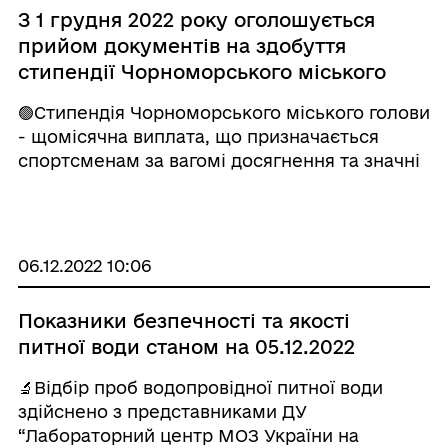
З 1 грудня 2022 року оголошується
прийом документів на здобуття
стипендії Чорноморського міського
голови спортсменам міста
🟢Стипендія Чорноморського міського голови
- щомісячна виплата, що призначається
спортсменам за вагомі досягнення та значні
успіхі у спорті. ✅️Перелік документів,
необхідних для визначення кандидатів на
отримання стипендії та необхідні вимоги
опуб ...
06.12.2022 10:06
Показники безпечності та якості
питної води станом на 05.12.2022
🔬Відбір проб водопровідної питної води
здійснено з представниками ДУ
“Лабораторний центр МОЗ України на