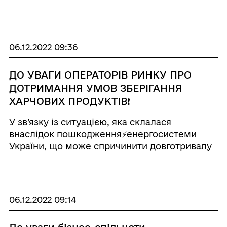
водному транспорті” - у 8 контрольних
точках. 👩‍🔬Станом на 5 грудня відхилень за
мікробіологічними та фізико-хімічними
показникам ...
06.12.2022 09:36
ДО УВАГИ ОПЕРАТОРІВ РИНКУ ПРО
ДОТРИМАННЯ УМОВ ЗБЕРІГАННЯ
ХАРЧОВИХ ПРОДУКТІВ❗
У зв’язку із ситуацією, яка склалася
внаслідок пошкодження⚡енергосистеми
України, що може спричинити довготривалу
відсутність електроенергії, Головне
управління Держпродспоживслужби в
Одеській області, проводячи інформаційно-
роз’яснювальну ро ...
06.12.2022 09:14