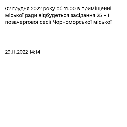
02 грудня 2022 року об 11.00 в приміщенні
міської ради відбудеться засідання 25 – ї
позачергової сесії Чорноморської міської
ради. Для розгляду рекомендовані такі
питання: 1. Про внесення змін до заходів
Міської цільової програми сприяння т ...
29.11.2022 14:14
Станції моніторингу якості повітря🍃
У Чорноморській міській громаді вже скоро
з’являться станції моніторингу якості повітря.
Велика частина проблем зі здоров’ям
виникають через забруднення повітря пилом
або небезпечними речовинами. Особливо це
стосується людей, які ...
29.11.2022 12:01