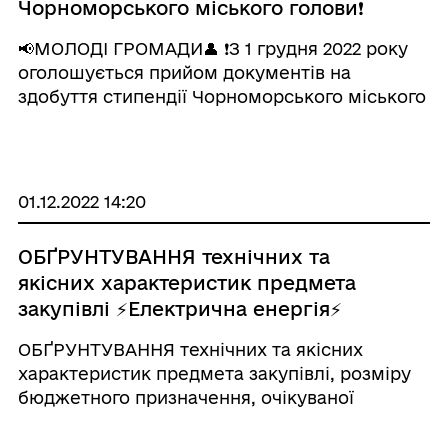
Чорноморського міського голови❗
📢МОЛОДІ ГРОМАДИ👤 ❗️З 1 грудня 2022 року
оголошується прийом документів на
здобуття стипендії Чорноморського міського
голови талановитою молодю Чорноморської
міської територіальної громади. 👤Стипендія
(щомісячна виплата протягом календарного
року) ...
01.12.2022 14:20
ОБҐРУНТУВАННЯ технічних та
якісних характеристик предмета
закупівлі ⚡Електрична енергія⚡
ОБҐРУНТУВАННЯ технічних та якісних
характеристик предмета закупівлі, розміру
бюджетного призначення, очікуваної
вартості предмета закупівлі (Підстава для
публікації обґрунтування: виконання пункту