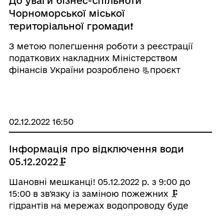
До уваги бізнес-спільноти
Чорноморської міської
територіальної громади❗
З метою полегшення роботи з реєстрації
податкових накладних Міністерством
фінансів України розроблено 📃проєкт
постанови Кабінету Міністрів України «Про
внесення змін до порядків, затверджених
постановами Кабінету Міністрів України від
29 грудня 201 ...
02.12.2022 16:50
Інформація про відключення води
05.12.2022🗜
Шановні мешканці! 05.12.2022 р. з 9:00 до
15:00 в зв'язку із заміною пожежних 🗜
гідрантів на мережах водопроводу буде
відсутня холодна вода в житлових будинках