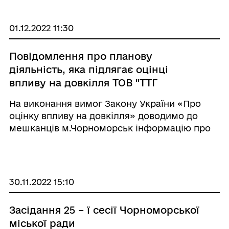
41 постанови Кабміну № 710 від 11.10.2016 «Пр
...
01.12.2022 11:30
Повідомлення про планову
діяльність, яка підлягає оцінці
впливу на довкілля ТОВ "ТТГ
"Форвард"
На виконання вимог Закону України «Про
оцінку впливу на довкілля» доводимо до
мешканців м.Чорноморськ інформацію про
намір ТОВ ТТГ "Форвард" проведення
планованої діяльності з збільшення
перевалки зернових культур до 1,5 млн. тон
на ...
30.11.2022 15:10
Засідання 25 – ї сесії Чорноморської
міської ради