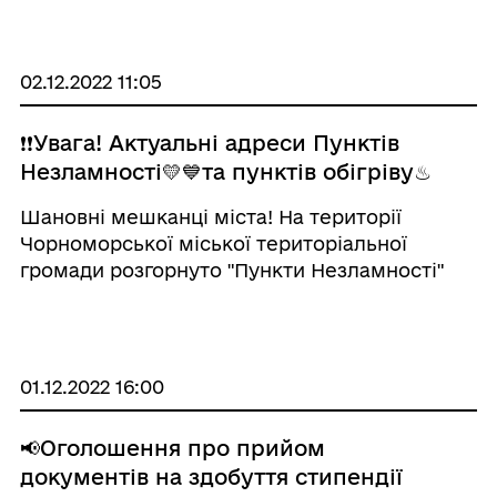
та інших об'єктах по: 🔸вул. В.Шума 9,11,13,13-
А,15,17,17-А,19; 🔸вул. 1Травня ...
02.12.2022 11:05
❗❗Увага! Актуальні адреси Пунктів
Незламності💛💙та пунктів обігріву♨
Шановні мешканці міста! На території
Чорноморської міської територіальної
громади розгорнуто "Пункти Незламності"
(стаціонарні пункти обігріву) та тимчасові
пункти обігріву, що використовуються в
якості найпростіших укриттів за наступними
адр ...
01.12.2022 16:00
📢Оголошення про прийом
документів на здобуття стипендії