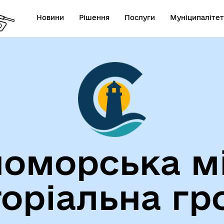
Новини
Рішення
Послуги
Муніципалітет
лічна інформація
Герої не вмирають!
оморська м
егіальні органи (ради,
ВЕТЕРАНАМ
торіальна гр
очі групи, комісії)