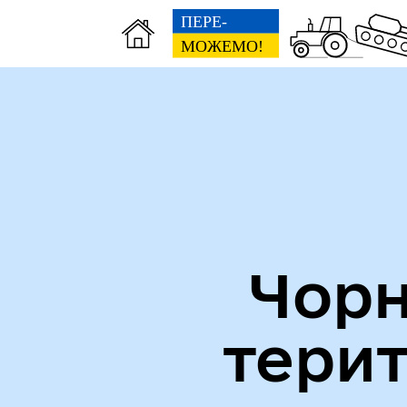
Міська рада
Пуб
Чорн
Кол
Виконавчий комітет
тери
роб