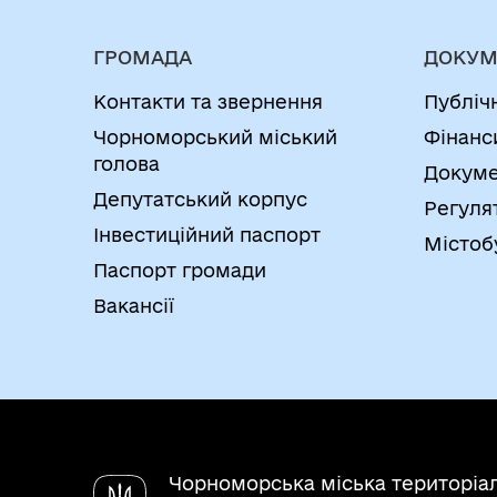
ради за 2024 рік
КІЛЬКІСТЬ ЗАПИТІВ НА ПУБЛІ
ОДЕСЬКОГО РАЙОНУ ОДЕСЬКОЇ О
ГРОМАДА
ДОКУМ
Контакти та звернення
Публіч
КІЛЬКІСТЬ ЗАПИТІВ НА ПУБЛІ
ОДЕСЬКОГО РАЙОНУ ОДЕСЬКОЇ О
Чорноморський міський
Фінанс
голова
Докуме
КІЛЬКІСТЬ ЗАПИТІВ НА ПУБЛІ
Депутатський корпус
Регуля
ОДЕСЬКОГО РАЙОНУ ОДЕСЬКОЇ О
Інвестиційний паспорт
Містоб
КІЛЬКІСТЬ ЗАПИТІВ НА ПУБЛІ
Паспорт громади
ОДЕСЬКОГО РАЙОНУ ОДЕСЬКОЇ ОБ
Вакансії
КІЛЬКІСТЬ ЗАПИТІВ НА ПУБЛІ
ОДЕСЬКОГО РАЙОНУ ОДЕСЬКОЇ О
Чорноморська міська територіа