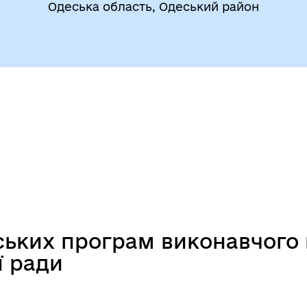
Одеська область, Одеський район
До уваги внутрішньо
цеві податки та збори
переміщених осіб
ських програм виконавчого 
ї ради