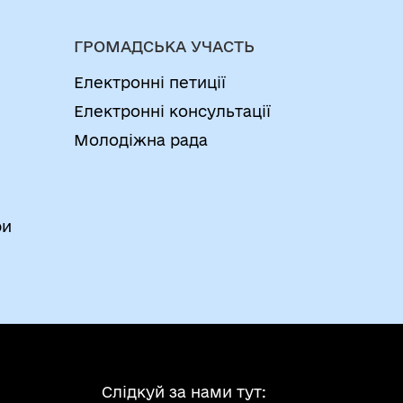
РНОМОРСЬКОЇ МІСЬКОЇ РАДИ
ГРОМАДСЬКА УЧАСТЬ
Електронні петиції
РНОМОРСЬКОЇ МІСЬКОЇ РАДИ
Електронні консультації
Молодіжна рада
РНОМОРСЬКОЇ МІСЬКОЇ РАДИ
РНОМОРСЬКОЇ МІСЬКОЇ РАДИ
ри
РНОМОРСЬКОЇ МІСЬКОЇ РАДИ
Слідкуй за нами тут: