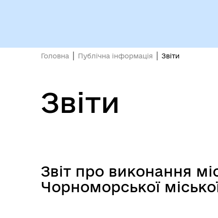
Міс
Головна
Публічна інформація
Звіти
Звіти
Звіт про виконання мі
Чорноморської місько