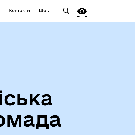
Контакти
Ще
Про громаду
іська
Чорноморськ туристичний
омада