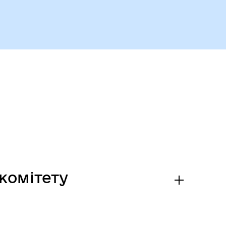
Безбар’єрний простір
комітету