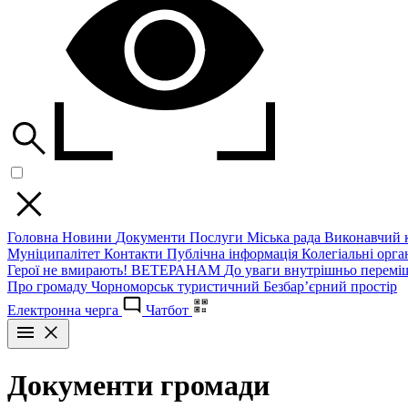
Головна
Новини
Документи
Послуги
Міська рада
Виконавчий к
Муніципалітет
Контакти
Публічна інформація
Колегіальні орган
Герої не вмирають!
ВЕТЕРАНАМ
До уваги внутрішньо перемі
Про громаду
Чорноморськ туристичний
Безбар’єрний простір
Електронна черга
Чатбот
Документи громади