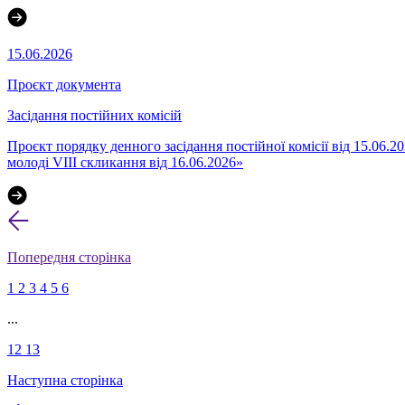
15.06.2026
Проєкт документа
Засідання постійних комісій
Проєкт порядку денного засідання постійної комісії від 15.06.2
молоді VIІI скликання від 16.06.2026»
Попередня сторінка
1
2
3
4
5
6
...
12
13
Наступна сторінка