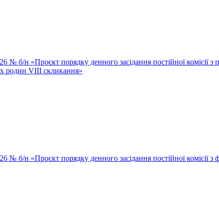
26 № б/н «Проєкт порядку денного засідання постійної комісії з п
їх родин VІІІ скликання»
026 № б/н «Проєкт порядку денного засідання постійної комісії з