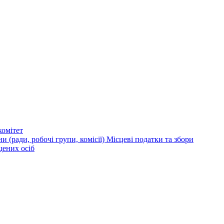
омітет
и (ради, робочі групи, комісії)
Місцеві податки та збори
щених осіб