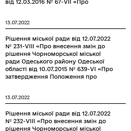
від 12.03.2016 № 67-VІI «Про
затвердження структури та
загальної чисельності апарату
13.07.2022
виконавчих органів Чорноморської
міської ради Одеського району
Рішення міської ради від 12.07.2022
Одеської області» (зі змінами та
№ 231-VIII «Про внесення змін до
доповненнями)»
рішення Чорноморської міської
ради Одеського району Одеської
області від 10.07.2015 № 639-VІ «Про
затвердження Положення про
податок на майно (в частині плати за
землю) на території Чорноморської
13.07.2022
міської ради Одеського району
Одеської області» (зі змінами та
Рішення міської ради від 12.07.2022
доповненнями)»
№ 232-VIII «Про внесення змін до
рішення Чорноморської міської