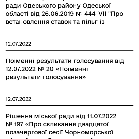
ради Одеського району Одеської
області від 26.06.2019 № 444-VII "Про
встановлення ставок та пільг із
сплати земельного податку на
території Чорноморської міської
12.07.2022
ради Одеського району Одеської
області" (зі змінами та
Поіменні результати голосування від
доповненнями)»
12.07.2022 № 20 «Поіменні
результати голосування»
12.07.2022
Рішення міської ради від 11.07.2022
№ 197 «Про скликання двадцятої
позачергової сесії Чорноморської