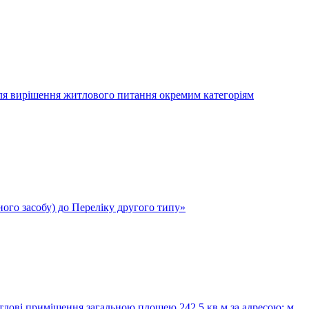
 для вирішення житлового питання окремим категоріям
ого засобу) до Переліку другого типу»
итлові приміщення загальною площею 242,5 кв.м за адресою: м.