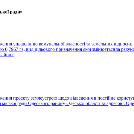
ької ради»
рдження управлінню комунальної власності та земельних відносин 
0,7967 га, вид цільового призначення якої змінюється за рахуно
орайон»
рдження проєкту землеустрою щодо відведення в постійне корист
 ради Одеського району Одеської області за адресою: Одеськ