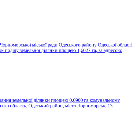
Чорноморської міської ради Одеського району Одеської області
к поділу земельної ділянки площею 1,6027 га, за адресою:
ування земельної ділянки площею 0,0900 га комунальному
а область, Одеський район, місто Чорноморськ, 13