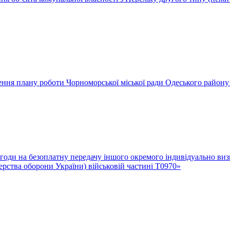
ення плану роботи Чорноморської міської ради Одеського району 
згоди на безоплатну передачу іншого окремого індивідуально виз
ерства оборони України) військовій частині Т0970»