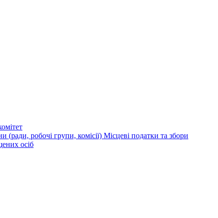
омітет
и (ради, робочі групи, комісії)
Місцеві податки та збори
щених осіб