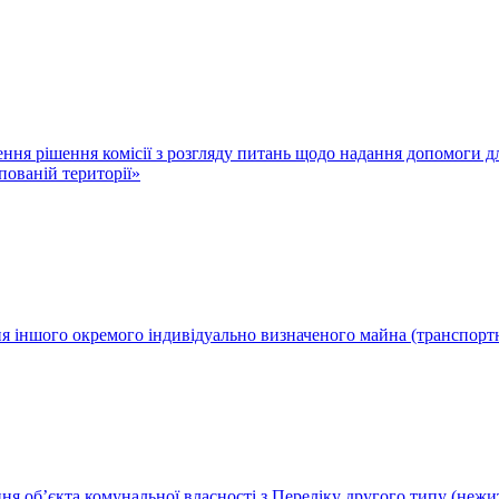
ження рішення комісії з розгляду питань щодо надання допомоги
ованій території»
ня іншого окремого індивідуально визначеного майна (транспортн
ння об’єкта комунальної власності з Переліку другого типу (неж