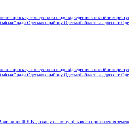
рдження проєкту землеустрою щодо відведення в постійне корист
 ради Одеського району Одеської області за адресою: Одеськ
рдження проєкту землеустрою щодо відведення в постійне корист
 ради Одеського району Одеської області за адресою: Одеськ
Волошиновій Л.В. дозволу на зміну цільового призначення земель