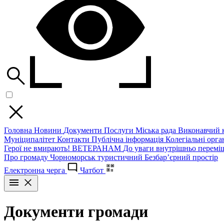
Головна
Новини
Документи
Послуги
Міська рада
Виконавчий к
Муніципалітет
Контакти
Публічна інформація
Колегіальні орган
Герої не вмирають!
ВЕТЕРАНАМ
До уваги внутрішньо перемі
Про громаду
Чорноморськ туристичний
Безбар’єрний простір
Електронна черга
Чатбот
Документи громади