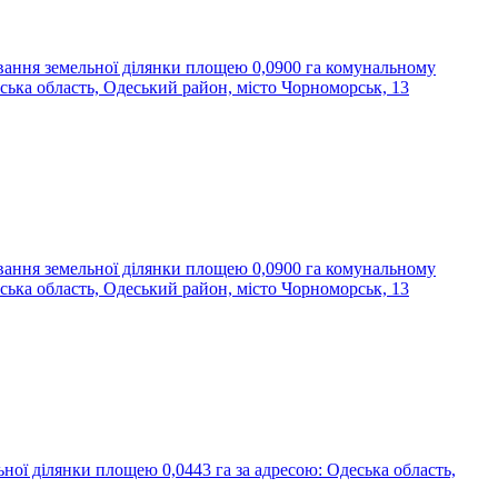
ування земельної ділянки площею 0,0900 га комунальному
а область, Одеський район, місто Чорноморськ, 13
ування земельної ділянки площею 0,0900 га комунальному
а область, Одеський район, місто Чорноморськ, 13
ної ділянки площею 0,0443 га за адресою: Одеська область,