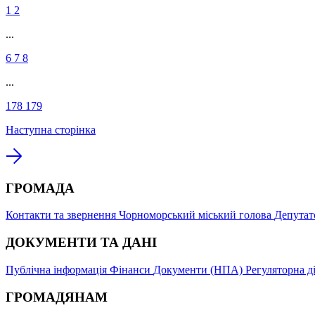
1
2
...
6
7
8
...
178
179
Наступна сторінка
ГРОМАДА
Контакти та звернення
Чорноморський міський голова
Депутат
ДОКУМЕНТИ ТА ДАНІ
Публічна інформація
Фінанси
Документи (НПА)
Регуляторна д
ГРОМАДЯНАМ