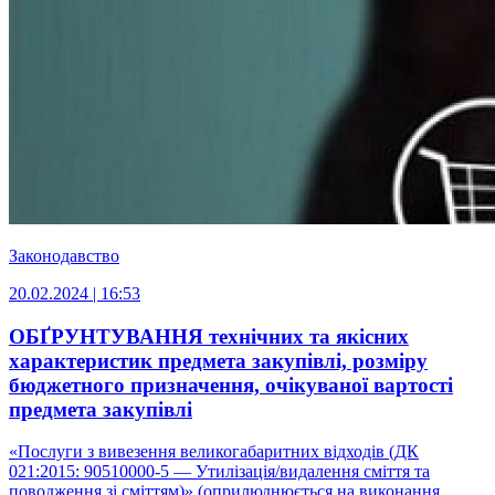
Законодавство
20.02.2024 | 16:53
ОБҐРУНТУВАННЯ технічних та якісних
характеристик предмета закупівлі, розміру
бюджетного призначення, очікуваної вартості
предмета закупівлі
«Послуги з вивезення великогабаритних відходів (ДК
021:2015: 90510000-5 — Утилізація/видалення сміття та
поводження зі сміттям)» (оприлюднюється на виконання