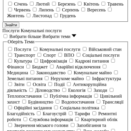
Січень
Лютий
Березень
Квітень
Травень
Червень
Липень
Серпень
Вересень
Жовтень
Листопад
Грудень
Знайти
Послуги
Комунальні послуги
Вибрати більше
Вибрати теми
Оберіть Теми
Послуги
Комунальні послуги
Військовий стан
Транспорт
Спорт
ВПО
Соціальні послуги
Культура
Цифровізація
Кадрові питання
Фінанси
Бюджет
Аварійні відключення
Медицина
Законодавство
Комунальне майно
Земельні питання
Нерухоме майно
Інфрастуктура
Звіти
Освіта
Події
Антикорупційна
діяльність
Діловодство
Екологія
Заходи
Теплопостачання
Публічна інформація
Цивільний
захист
Будівництво
Водопостачання
Трансляції
Офіційні засідання
Соціальна політика
Благодійність
Благоустрій
Тарифи
Ремонтні
роботи
Службова інформація
Квартирний облік
Звернення міського голови
Запобігання та