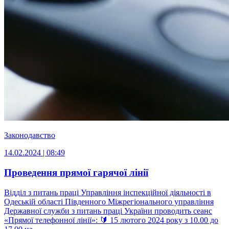
Законодавство
14.02.2024 | 08:49
Проведення прямої гарячої лінії
Відділ з питань праці Управління інспекційної діяльності в
Одеській області Південного Міжрегіонального управління
Державної служби з питань праці України проводить сеанс
«Прямої телефонної лінії»: 🔰 15 лютого 2024 року з 10.00 до