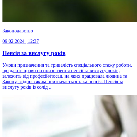
Законодавство
09.02.2024 | 12:37
Пенсія за вислугу років
Умови призначення та тривалість спеціального стажу роботи,
що дають право на призначення пенсії за вислугу років,
залежить від професій/посад, на яких працювала людина та
Закону, згідно з яким призначається така пенсія. Пенсія за
вислугу років із солід ...