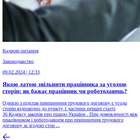
Кадрові питання
Законодавство
09.02.2024 | 12:33
Якою датою звільнити працівника за угодою
сторін: як бажає працівник чи роботодавець?
Однією з підстав припинення трудового договору є угода
сторін відповідно до пункту 1 частини першої статті
36 Кодексу законів про працю України . При домовленості між
працівником і роботодавцем про припинення трудового
договору за згодою стор ...