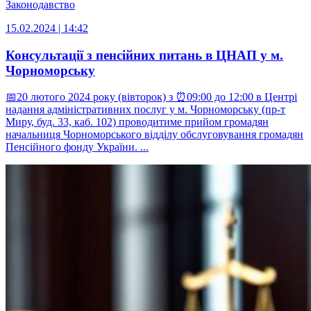
Законодавство
15.02.2024 | 14:42
Консультації з пенсійних питань в ЦНАП у м.
Чорноморську
📅20 лютого 2024 року (вівторок) з ⏰09:00 до 12:00 в Центрі
надання адміністративних послуг у м. Чорноморську (пр-т
Миру, буд. 33, каб. 102) проводитиме прийом громадян
начальниця Чорноморського відділу обслуговування громадян
Пенсійного фонду України. ...