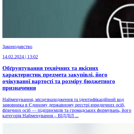
Законодавство
14.02.2024 | 13:02
Обґрунтування технічних та якісних
характеристик предмета закупівлі, його
очікуваної вартості та розміру бюджетного
призначення
Найменування, місцезнаходження та ідентифікаційний код
замовника в Єдиному державному реєстрі юридичних осіб,
фізичних осіб — підприємців та громадських формувань, його
категорія Найменування – ВІДДІЛ ...