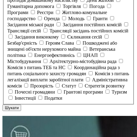
протидія домашньому насильству
День жалоби
Гуманітарна допомога
Торгівля
Погода
Програми
Реєстри
Житлово-комунальне
господарство
Оренда
Молодь
Гранти
Засідання міської ради
Засідання постійних комісій
Трансляції сесій
Трансляції засідань постійних комісій
Засідання виконкому
Скликання сесій
Безбар'єрність
Героям Слава
Пошкоджені або
знищені об'єкти нерухомого майна
Ветеранська
політика
Енергоефективнісь
ЦНАП
Містобудування
Архітектурно-містобудівна рада
Комісія з питань ТЕБ та НС
Координаційна рада з
питань соціального захисту громадян
Комісія з питань
легалізації виплати заробітної плати
Адміністративна
комісія
Прозорість
Статут
Стратегія розвитку
Почесні громадяни
Грантові програми
Туризм
Інвестиції
Податки
Шукати