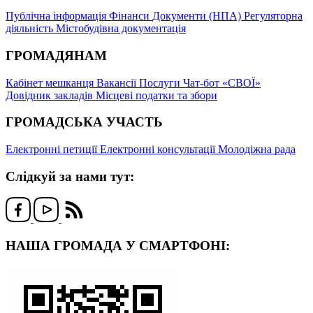
Публічна інформація
Фінанси
Документи (НПА)
Регуляторна
діяльність
Містобудівна документація
ГРОМАДЯНАМ
Кабінет мешканця
Вакансії
Послуги
Чат-бот «СВОЇ»
Довідник закладів
Місцеві податки та збори
ГРОМАДСЬКА УЧАСТЬ
Електронні петиції
Електронні консультації
Молодіжна рада
Слідкуй за нами тут:
НАША ГРОМАДА У СМАРТФОНІ: