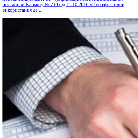
постанови Кабміну № 710 від 11.10.2016 «Про ефективне
використання де ...