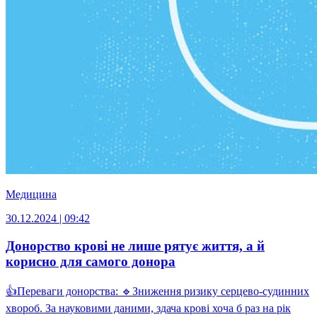
Медицина
30.12.2024 | 09:42
Донорство крові не лише рятує життя, а й
корисно для самого донора
👍Переваги донорства: 🔹Зниження ризику серцево-судинних
хвороб. За науковими даними, здача крові хоча б раз на рік