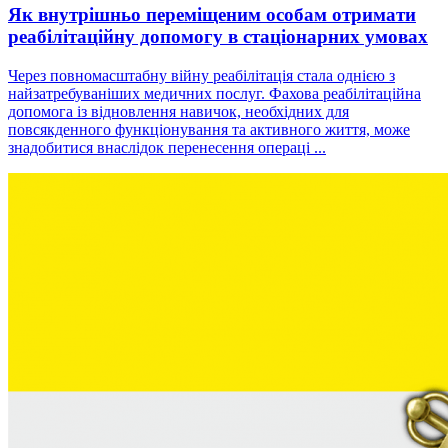
Як внутрішньо переміщеним особам отримати
реабілітаційну допомогу в стаціонарних умовах
Через повномасштабну війну реабілітація стала однією з
найзатребуваніших медичних послуг. Фахова реабілітаційна
допомога із відновлення навичок, необхідних для
повсякденного функціонування та активного життя, може
знадобитися внаслідок перенесення операці ...