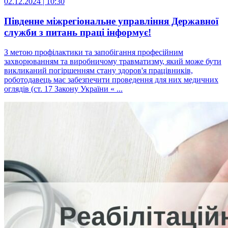
02.12.2024 | 10:30
Південне міжрегіональне управління Державної
служби з питань праці інформує!
З метою профілактики та запобігання професійним
захворюванням та виробничому травматизму, який може бути
викликаний погіршенням стану здоров'я працівників,
роботодавець має забезпечити проведення для них медичних
оглядів (ст. 17 Закону України « ...