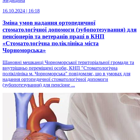
Медицина
16.10.2024 | 16:18
Зміна умов надання ортопедичної
стоматологічної допомоги (зубопотезування) для
пенсіонерів та ветеранів праці в КНП
«Стоматологічна поліклініка міста
Чорноморська»
Шановні мешканці Чорноморської територіальної громади та
внутрішньо переміщені особи, КНП "Стоматологічна
полікілініка м. Чорноморська" повідомляє, що в умовах для
надання ортопедичної стоматологічної допомоги
(зубопотезування) для пенсіоне ...