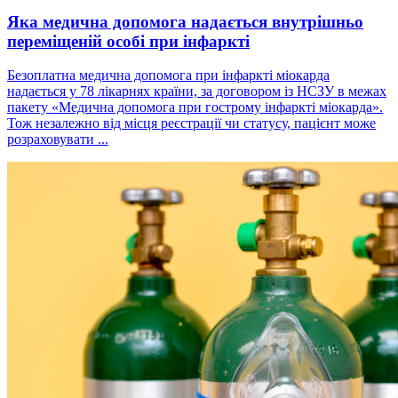
Яка медична допомога надається внутрішньо
переміщеній особі при інфаркті
Безоплатна медична допомога при інфаркті міокарда
надається у 78 лікарнях країни, за договором із НСЗУ в межах
пакету «Медична допомога при гострому інфаркті міокарда».
Тож незалежно від місця реєстрації чи статусу, пацієнт може
розраховувати ...