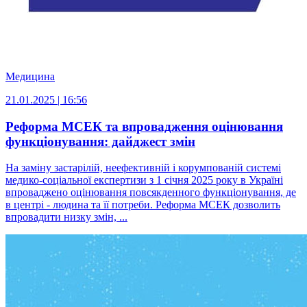
Медицина
21.01.2025 | 16:56
Реформа МСЕК та впровадження оцінювання
функціонування: дайджест змін
На заміну застарілій, неефективній і корумпованій системі
медико-соціальної експертизи з 1 січня 2025 року в Україні
впроваджено оцінювання повсякденного функціонування, де
в центрі - людина та її потреби. Реформа МСЕК дозволить
впровадити низку змін, ...