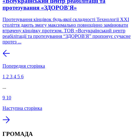
«Всеукраїнський центр реабілітації та
протезування «ЗДОРОВ'Я»
Протезування кінцівок будь-якої складності Технології XXI
століття дають змогу максимально повноцінно замінювати
втрачену кінцівку протезом. ТОВ «Всеукраїнський центр
реабілітації та протезування “ЗДОРОВ'Я” пропонує сучасне
протез ...
Попередня сторінка
1
2
3
4
5
6
...
9
10
Наступна сторінка
ГРОМАДА