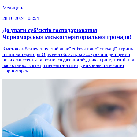
Медицина
28.10.2024 | 08:54
До уваги суб’єктів господарювання
Чорноморської міської територіальної громади!
З метою забезпечення стабільної епізоотичної ситуації з грипу
птиці на території Одеської області, враховуючи підвищений
ризик занесення та розповсюдження збудника грипу птиці під
час осінньої міграції перелітної птиці, виконавчий комітет
Чорноморсь ...