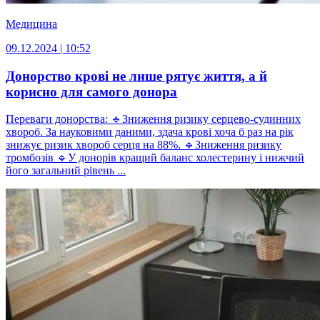
Медицина
09.12.2024 | 10:52
Донорство крові не лише рятує життя, а й
корисно для самого донора
Переваги донорства: 🔹Зниження ризику серцево-судинних
хвороб. За науковими даними, здача крові хоча б раз на рік
знижує ризик хвороб серця на 88%. 🔹Зниження ризику
тромбозів 🔹У донорів кращий баланс холестерину і нижчий
його загальний рівень ...