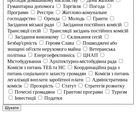
протидія домашньому насильству
День жалоби
Гуманітарна допомога
Торгівля
Погода
Програми
Реєстри
Житлово-комунальне
господарство
Оренда
Молодь
Гранти
Засідання міської ради
Засідання постійних комісій
Трансляції сесій
Трансляції засідань постійних комісій
Засідання виконкому
Скликання сесій
Безбар'єрність
Героям Слава
Пошкоджені або
знищені об'єкти нерухомого майна
Ветеранська
політика
Енергоефективнісь
ЦНАП
Містобудування
Архітектурно-містобудівна рада
Комісія з питань ТЕБ та НС
Координаційна рада з
питань соціального захисту громадян
Комісія з питань
легалізації виплати заробітної плати
Адміністративна
комісія
Прозорість
Статут
Стратегія розвитку
Почесні громадяни
Грантові програми
Туризм
Інвестиції
Податки
Шукати