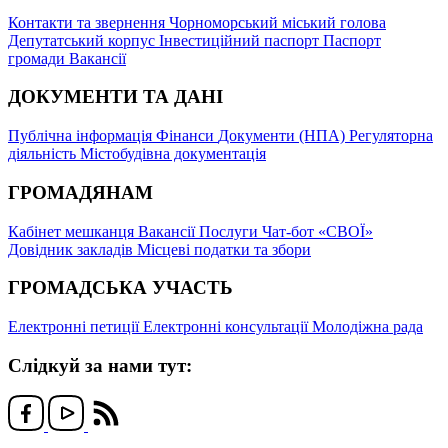
Контакти та звернення
Чорноморський міський голова
Депутатський корпус
Інвестиційний паспорт
Паспорт
громади
Вакансії
ДОКУМЕНТИ ТА ДАНІ
Публічна інформація
Фінанси
Документи (НПА)
Регуляторна
діяльність
Містобудівна документація
ГРОМАДЯНАМ
Кабінет мешканця
Вакансії
Послуги
Чат-бот «СВОЇ»
Довідник закладів
Місцеві податки та збори
ГРОМАДСЬКА УЧАСТЬ
Електронні петиції
Електронні консультації
Молодіжна рада
Слідкуй за нами тут: