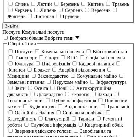
Січень
Лютий
Березень
Квітень
Травень
Червень
Липень
Серпень
Вересень
Жовтень
Листопад
Грудень
Знайти
Послуги
Комунальні послуги
Вибрати більше
Вибрати теми
Оберіть Теми
Послуги
Комунальні послуги
Військовий стан
Транспорт
Спорт
ВПО
Соціальні послуги
Культура
Цифровізація
Кадрові питання
Фінанси
Бюджет
Аварійні відключення
Медицина
Законодавство
Комунальне майно
Земельні питання
Нерухоме майно
Інфрастуктура
Звіти
Освіта
Події
Антикорупційна
діяльність
Діловодство
Екологія
Заходи
Теплопостачання
Публічна інформація
Цивільний
захист
Будівництво
Водопостачання
Трансляції
Офіційні засідання
Соціальна політика
Благодійність
Благоустрій
Тарифи
Ремонтні
роботи
Службова інформація
Квартирний облік
Звернення міського голови
Запобігання та