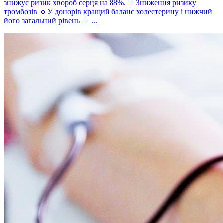
знижує ризик хвороб серця на 88%. 🔹Зниження ризику
тромбозів 🔹У донорів кращий баланс холестерину і нижчий
його загальний рівень 🔹 ...