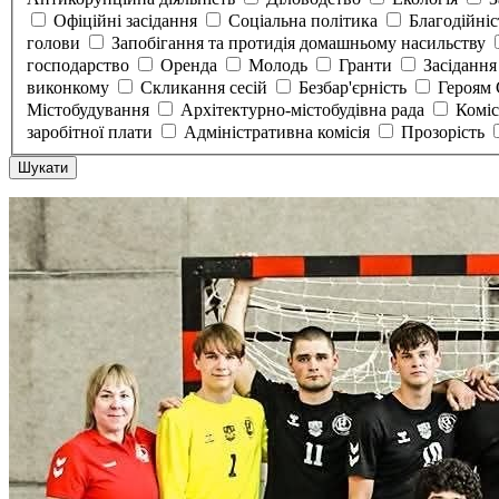
Офіційні засідання
Соціальна політика
Благодійні
голови
Запобігання та протидія домашньому насильству
господарство
Оренда
Молодь
Гранти
Засідання
виконкому
Скликання сесій
Безбар'єрність
Героям
Містобудування
Архітектурно-містобудівна рада
Коміс
заробітної плати
Адміністративна комісія
Прозорість
Шукати