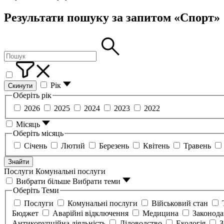
Результати пошуку за запитом «Спорт»
Рік
Скинути
Оберіть рік
2026
2025
2024
2023
2022
Місяць
Оберіть місяць
Січень
Лютий
Березень
Квітень
Травень
Знайти
Послуги
Комунальні послуги
Вибрати більше
Вибрати теми
Оберіть Теми
Послуги
Комунальні послуги
Військовий стан
Бюджет
Аварійні відключення
Медицина
Законод
Антикорупційна діяльність
Діловодство
Екологія
З