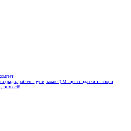
омітет
и (ради, робочі групи, комісії)
Місцеві податки та збори
щених осіб