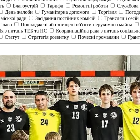
сть
Благоустрій
Тарифи
Ремонтні роботи
Службова 
День жалоби
Гуманітарна допомога
Торгівля
Погод
 міської ради
Засідання постійних комісій
Трансляції сесій
 Слава
Пошкоджені або знищені об'єкти нерухомого майна
ія з питань ТЕБ та НС
Координаційна рада з питань соціальн
Статут
Стратегія розвитку
Почесні громадяни
Гран