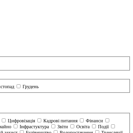
стопад
Грудень
а
Цифровізація
Кадрові питання
Фінанси
майно
Інфрастуктура
Звіти
Освіта
Події
й захист
Будівництво
Водопостачання
Трансляції