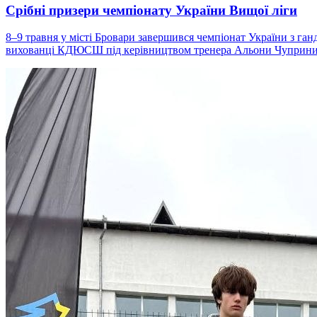
Срібні призери чемпіонату України Вищої ліги
8–9 травня у місті Бровари завершився чемпіонат України з ган
вихованці КДЮСШ під керівництвом тренера Альони Чуприни, я