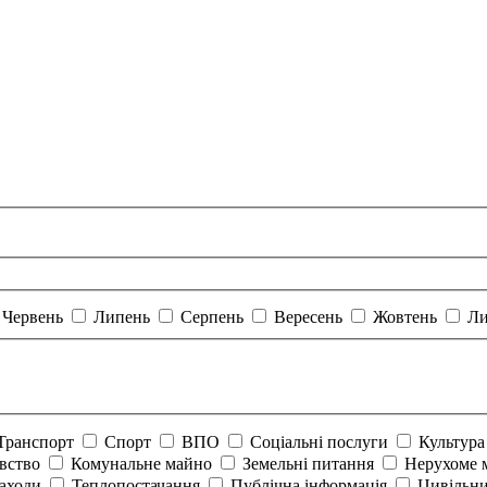
Червень
Липень
Серпень
Вересень
Жовтень
Ли
Транспорт
Спорт
ВПО
Соціальні послуги
Культур
авство
Комунальне майно
Земельні питання
Нерухоме 
аходи
Теплопостачання
Публічна інформація
Цивільни