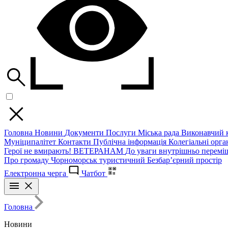
Головна
Новини
Документи
Послуги
Міська рада
Виконавчий к
Муніципалітет
Контакти
Публічна інформація
Колегіальні орган
Герої не вмирають!
ВЕТЕРАНАМ
До уваги внутрішньо перемі
Про громаду
Чорноморськ туристичний
Безбар’єрний простір
Електронна черга
Чатбот
Головна
Новини