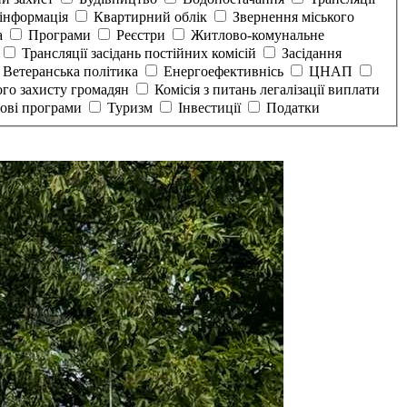
інформація
Квартирний облік
Звернення міського
а
Програми
Реєстри
Житлово-комунальне
Трансляції засідань постійних комісій
Засідання
Ветеранська політика
Енергоефективнісь
ЦНАП
ого захисту громадян
Комісія з питань легалізації виплати
тові програми
Туризм
Інвестиції
Податки