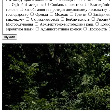
Офіційні засідання
Соціальна політика
Благодійні
голови
Запобігання та протидія домашньому насильству
господарство
Оренда
Молодь
Гранти
Засідання
виконкому
Скликання сесій
Безбар'єрність
Героям
Містобудування
Архітектурно-містобудівна рада
Коміс
заробітної плати
Адміністративна комісія
Прозорість
Шукати