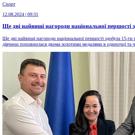
Спорт
12.08.2024 | 09:31
Ще дві найвищі нагороди національної першості з
Ще дві найвищі нагороди національної першості здобула 15-ти р
дівчини поповнилася двома золотими медалями в одиночці та чет