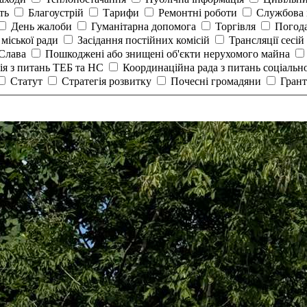
сть
Благоустрій
Тарифи
Ремонтні роботи
Службова 
День жалоби
Гуманітарна допомога
Торгівля
Погод
 міської ради
Засідання постійних комісій
Трансляції сесій
 Слава
Пошкоджені або знищені об'єкти нерухомого майна
ія з питань ТЕБ та НС
Координаційна рада з питань соціальн
Статут
Стратегія розвитку
Почесні громадяни
Гран