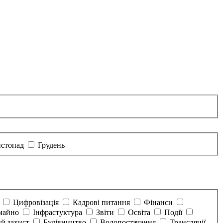
стопад
Грудень
а
Цифровізація
Кадрові питання
Фінанси
майно
Інфрастуктура
Звіти
Освіта
Події
й захист
Будівництво
Водопостачання
Трансляції