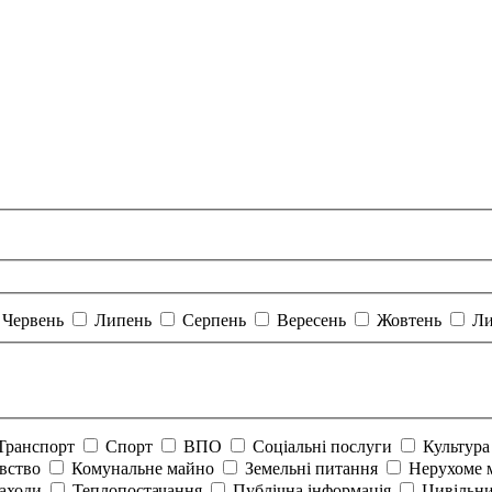
Червень
Липень
Серпень
Вересень
Жовтень
Ли
Транспорт
Спорт
ВПО
Соціальні послуги
Культур
авство
Комунальне майно
Земельні питання
Нерухоме 
аходи
Теплопостачання
Публічна інформація
Цивільни