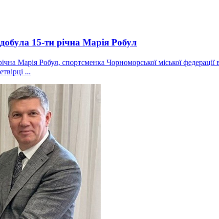
добула 15-ти річна Марія Робул
ічна Марія Робул, спортсменка Чорноморської міської федерації в
вірці ...