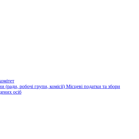
омітет
и (ради, робочі групи, комісії)
Місцеві податки та збори
щених осіб