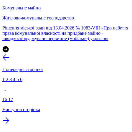
Комунальне майно
Житлово-комунальне господарство
Рішення міської ради від 13.04.2026 № 1083-VIII «Про набуття
права комунальної власності на придбане майно -
швидкоспоруджуване первинне (мобільне) укриття»
Попередня сторінка
1
2
3
4
5
6
...
16
17
Наступна сторінка