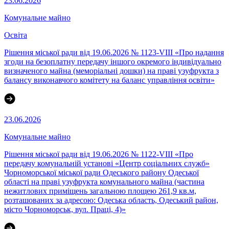
23.06.2026
Комунальне майно
Освіта
Рішення міської ради від 19.06.2026 № 1123-VIII «Про надання
згоди на безоплатну передачу іншого окремого індивідуально
визначеного майна (меморіальні дошки) на праві узуфрукта з
балансу виконавчого комітету на баланс управління освіти»
23.06.2026
Комунальне майно
Рішення міської ради від 19.06.2026 № 1122-VIII «Про
передачу комунальній установі «Центр соціальних служб»
Чорноморської міської ради Одеського району Одеської
області на праві узуфрукта комунального майна (частина
нежитлових приміщень загальною площею 261,9 кв.м,
розташованих за адресою: Одеська область, Одеський район,
місто Чорноморськ, вул. Праці, 4)»