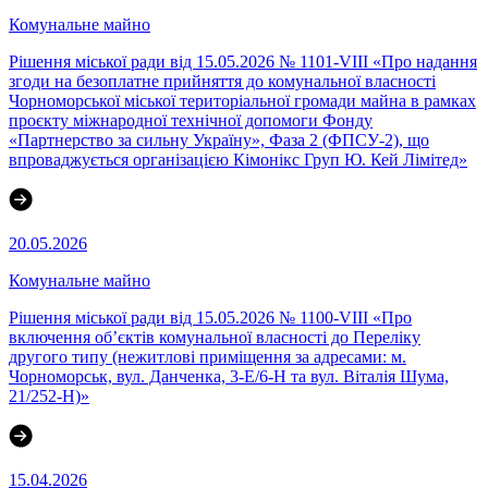
Комунальне майно
Рішення міської ради від 15.05.2026 № 1101-VIII «Про надання
згоди на безоплатне прийняття до комунальної власності
Чорноморської міської територіальної громади майна в рамках
проєкту міжнародної технічної допомоги Фонду
«Партнерство за сильну Україну», Фаза 2 (ФПСУ-2), що
впроваджується організацією Кімонікс Груп Ю. Кей Лімітед»
20.05.2026
Комунальне майно
Рішення міської ради від 15.05.2026 № 1100-VIII «Про
включення об’єктів комунальної власності до Переліку
другого типу (нежитлові приміщення за адресами: м.
Чорноморськ, вул. Данченка, 3-Е/6-Н та вул. Віталія Шума,
21/252-Н)»
15.04.2026