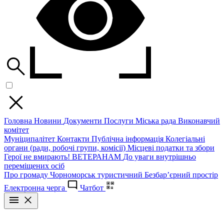
Головна
Новини
Документи
Послуги
Міська рада
Виконавчий
комітет
Муніципалітет
Контакти
Публічна інформація
Колегіальні
органи (ради, робочі групи, комісії)
Місцеві податки та збори
Герої не вмирають!
ВЕТЕРАНАМ
До уваги внутрішньо
переміщених осіб
Про громаду
Чорноморськ туристичний
Безбар’єрний простір
Електронна черга
Чатбот