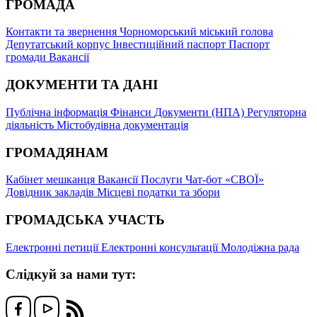
ГРОМАДА
Контакти та звернення
Чорноморський міський голова
Депутатський корпус
Інвестиційний паспорт
Паспорт
громади
Вакансії
ДОКУМЕНТИ ТА ДАНІ
Публічна інформація
Фінанси
Документи (НПА)
Регуляторна
діяльність
Містобудівна документація
ГРОМАДЯНАМ
Кабінет мешканця
Вакансії
Послуги
Чат-бот «СВОЇ»
Довідник закладів
Місцеві податки та збори
ГРОМАДСЬКА УЧАСТЬ
Електронні петиції
Електронні консультації
Молодіжна рада
Слідкуй за нами тут: