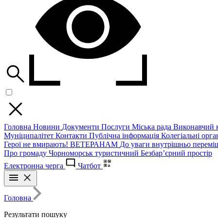
Головна
Новини
Документи
Послуги
Міська рада
Виконавчий к
Муніципалітет
Контакти
Публічна інформація
Колегіальні орган
Герої не вмирають!
ВЕТЕРАНАМ
До уваги внутрішньо перемі
Про громаду
Чорноморськ туристичний
Безбар’єрний простір
Електронна черга
Чатбот
Головна
Результати пошуку