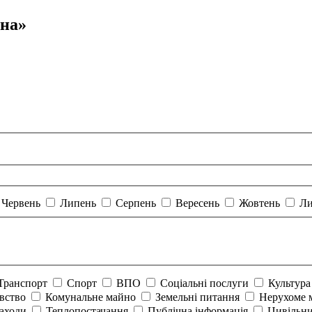
ина»
Червень
Липень
Серпень
Вересень
Жовтень
Ли
Транспорт
Спорт
ВПО
Соціальні послуги
Культур
авство
Комунальне майно
Земельні питання
Нерухоме 
аходи
Теплопостачання
Публічна інформація
Цивільни