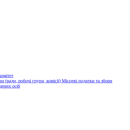
омітет
и (ради, робочі групи, комісії)
Місцеві податки та збори
щених осіб