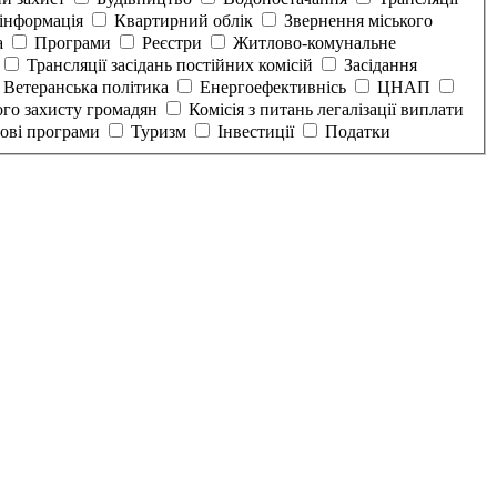
інформація
Квартирний облік
Звернення міського
а
Програми
Реєстри
Житлово-комунальне
Трансляції засідань постійних комісій
Засідання
Ветеранська політика
Енергоефективнісь
ЦНАП
ого захисту громадян
Комісія з питань легалізації виплати
тові програми
Туризм
Інвестиції
Податки