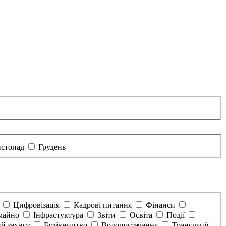
стопад
Грудень
а
Цифровізація
Кадрові питання
Фінанси
майно
Інфрастуктура
Звіти
Освіта
Події
й захист
Будівництво
Водопостачання
Трансляції