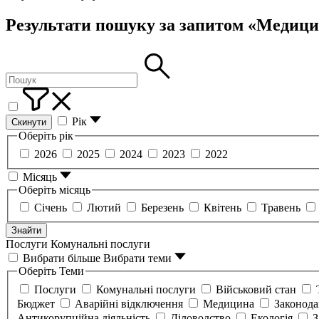
Результати пошуку за запитом «Медиц
Рік
Скинути
Оберіть рік
2026
2025
2024
2023
2022
Місяць
Оберіть місяць
Січень
Лютий
Березень
Квітень
Травень
Знайти
Послуги
Комунальні послуги
Вибрати більше
Вибрати теми
Оберіть Теми
Послуги
Комунальні послуги
Військовий стан
Бюджет
Аварійні відключення
Медицина
Законод
Антикорупційна діяльність
Діловодство
Екологія
З