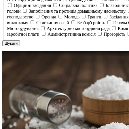
Офіційні засідання
Соціальна політика
Благодійні
голови
Запобігання та протидія домашньому насильству
господарство
Оренда
Молодь
Гранти
Засідання
виконкому
Скликання сесій
Безбар'єрність
Героям
Містобудування
Архітектурно-містобудівна рада
Коміс
заробітної плати
Адміністративна комісія
Прозорість
Шукати