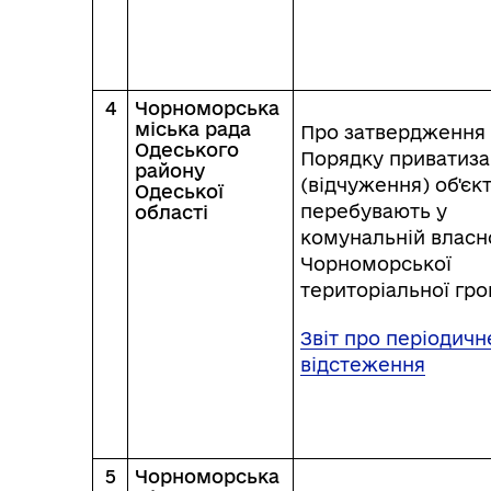
4
Чорноморська
міська рада
Про затвердження
Одеського
Порядку приватиза
району
(відчуження) об'єкт
Одеської
перебувають у
області
комунальній власн
Чорноморської
територіальної гр
Звіт про періодичн
відстеження
5
Чорноморська