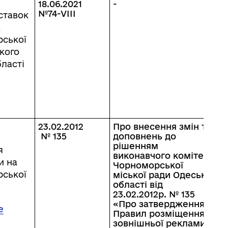
18.06.2021
-
№74-VIІІ
ставок
а
рської
кого
ласті
23.02.2012
Про внесення змін та
№ 135
доповнень до
рішенням
я
виконавчого комітету
и на
Чорноморської
рської
міської ради Одеської
області від
23.02.2012р. № 135
«Про затвердження
е
Правил розміщення
зовнішньої реклами