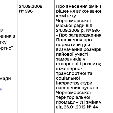
24.09.2009
Про внесення змін до
№ 996
рішення виконавчого
комітету
Чорноморської
До уваги внутрішньо
цеві податки та збори
міської ради від
переміщених осіб
ів
24.09.2009 р. № 996
«Про затвердження
овників
Положення про
тку
нормативи для
ртної
визначення розмірів
пайової участі
замовників у
створенні і розвитку
інженерно-
транспортної та
соціальної
омади
інфраструктури
населених пунктів
е
Чорноморської
територіальної
громади» (зі змінами)
від 26.01.2012 № 44