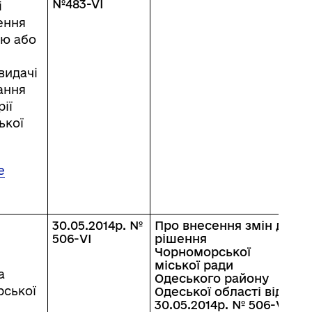
№483-VI
і
ення
ою або
видачі
ання
ії
ької
е
30.05.2014р. №
Про внесення змін до
506-VI
рішення
Чорноморської
міської ради
а
Одеського району
рської
Одеської області від
30.05.2014р. № 506-VI