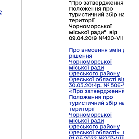
"Про затвердження
Положення про
е
туристичний збір на
території
Чорноморської
міської ради" від
09.04.2019 №420-VIІ
Про внесення змін до
рішення
Чорноморської
міської ради
Одеського району
Одеської області від
30.05.2014р. № 506-VI
«Про затвердження
Положення про
туристичний збір на
території
Чорноморської
міської ради
Одеського району
Одеської області» від
01.06.2022 №207-VIІІ