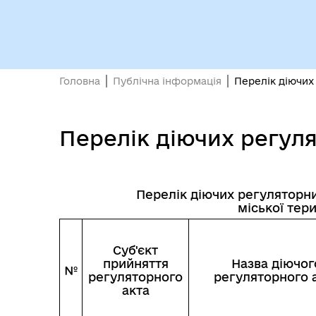
Головна
Публічна інформація
Перелік діючих 
Кол
Виконавчий комітет
Перелік діючих регуля
роб
Перелік діючих регуляторни
міської тер
Суб'єкт
прийняття
Назва діючог
№
регуляторного
регуляторного 
акта