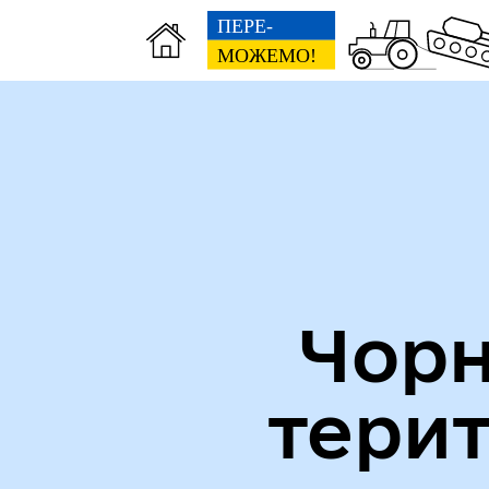
Міська рада
Пуб
Чорн
тери