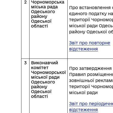
2
Чорноморська
міська рада
Про встановлення 
Одеського
єдиного податку н
району
території Чорномо
Одеської
міської ради Одесь
області
району Одеської об
Звіт про повторне
відстеження
3
Виконавчий
комітет
Про затвердження
Чорноморської
Правил розміщенн
міської ради
зовнішньої реклам
Одеського
території Чорномо
району
Одеської
міської ради
області
Звіт про періодичн
відстеження