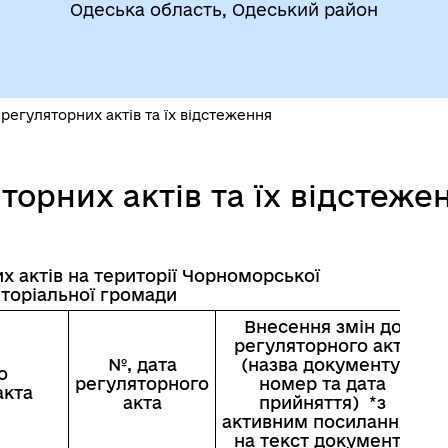
Одеська область, Одеський район
регуляторних актів та їх відстеження
егіальні органи (ради,
ВЕТЕРАНАМ
торних актів та їх відстеже
очі групи, комісії)
х актів на території Чорноморської
иторіальної громади
Внесення змін до
регуляторного акта
№, дата
(назва документу,
о
регуляторного
номер та дата
акта
акта
прийняття) *з
активним посиланням
на текст документу