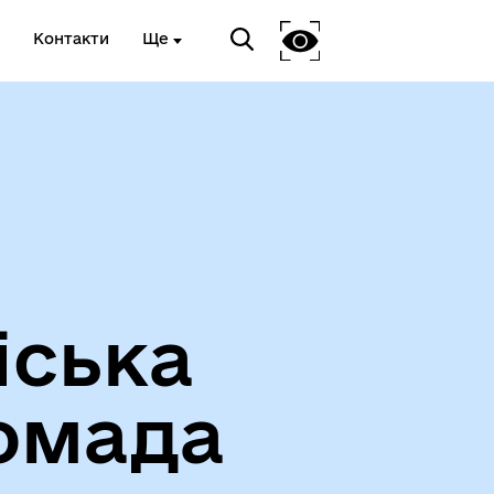
Контакти
Ще
Про громаду
іська
омада