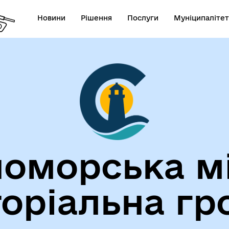
Новини
Рішення
Послуги
Муніципалітет
лічна інформація
Герої не вмирають!
оморська м
торіальна гр