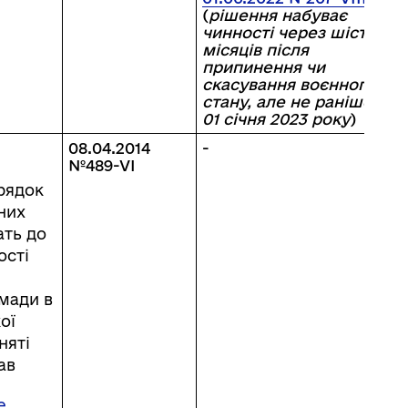
(
рішення набуває
чинності через шість
місяців після
припинення чи
скасування воєнного
стану, але не раніше
01 січня 2023 року
)
08.04.2014
-
№489-VI
рядок
них
ать до
ості
мади в
ої
няті
ав
е