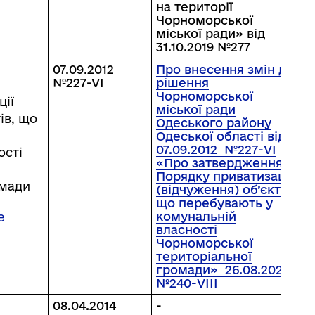
на території
Чорноморської
міської ради» від
31.10.2019 №277
07.09.2012
Про внесення змін до
№227-VI
рішення
Чорноморської
ції
міської ради
ів, що
Одеського району
Одеської області від
07.09.2012 №227-VI
ості
«Про затвердження
Порядку приватизації
омади
(відчуження) об’єктів,
що перебувають у
комунальній
е
власності
Чорноморської
територіальної
громади» 26.08.2022
№240-VIІІ
08.04.2014
-