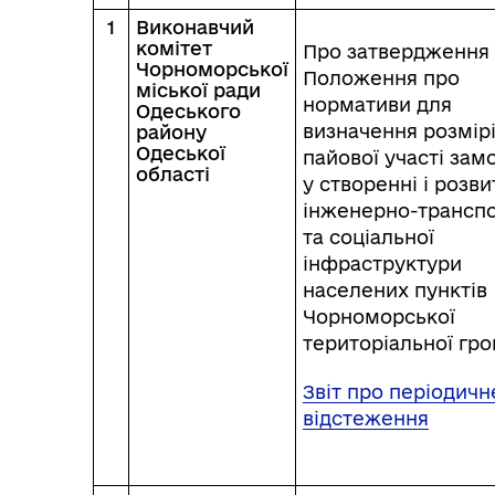
1
Виконавчий
комітет
Про затвердження
Чорноморської
Положення про
міської ради
нормативи для
Міс
Одеського
визначення розмір
району
Одеської
пайової участі зам
області
у створенні і розви
інженерно-транспо
та соціальної
інфраструктури
населених пунктів
Чорноморської
територіальної гр
Звіт про періодичн
відстеження