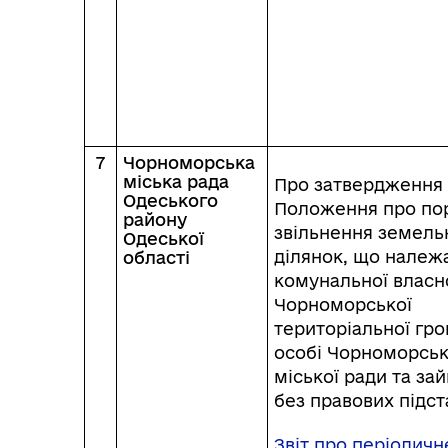
7
Чорноморська
міська рада
Про затвердження
Одеського
Положення про по
району
звільнення земель
Одеської
ділянок, що належ
області
комунальної власн
Чорноморської
територіальної гро
особі Чорноморськ
міської ради та зай
без правових підст
Звіт про періодичн