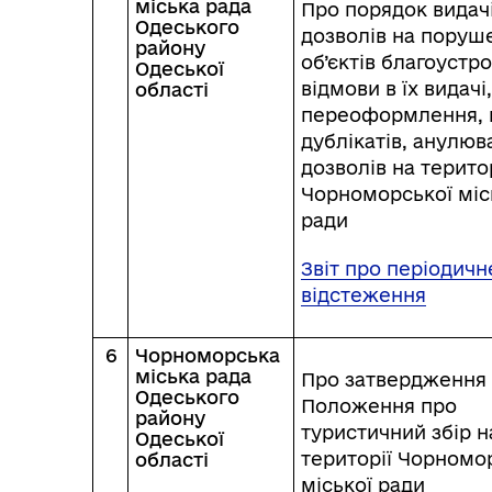
міська рада
Про порядок видач
Одеського
дозволів на поруш
району
об’єктів благоустр
Одеської
відмови в їх видачі,
області
переоформлення, 
дублікатів, анулюв
дозволів на територ
Чорноморської міс
ради
Звіт про періодичн
відстеження
6
Чорноморська
міська рада
Про затвердження
Одеського
Положення про
району
туристичний збір н
Одеської
території Чорномо
області
міської ради