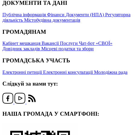
ДОКУМЕНТИ ТА ДАНІ
Публічна інформація
Фінанси
Документи (НПА)
Регуляторна
діяльність
Містобудівна документація
ГРОМАДЯНАМ
Кабінет мешканця
Вакансії
Послуги
Чат-бот «СВОЇ»
Довідник закладів
Місцеві податки та збори
ГРОМАДСЬКА УЧАСТЬ
Електронні петиції
Електронні консультації
Молодіжна рада
Слідкуй за нами тут:
НАША ГРОМАДА У СМАРТФОНІ: