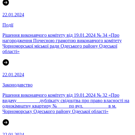
22.01.2024
Події
Рішення виконавчого комітету від 19.01.2024 № 34 «Про
нагородження Почесною грамотою виконавчого комітету
Чорноморської міської ради Одеського району Одеської
області»
22.01.2024
Законодавство
Рішення виконавчого комітету від 19.01.2024 № 32 «Про
видачу _________дублікату свідоцтва про право власності на
однокімнатну квартиру № ____ по вул. __________в м.
Чорноморську Одеського району Одеської області»
22.01.2024