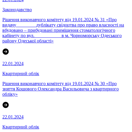
Законодавство
Рішення виконавчого комітету від 19.01.2024 № 31 «Про
видачу ________дублікату свідоцтва про право власності на
вбудовано – прибудовані приміщення стоматологічного
кабінету по вул. ___________в м. Чорноморську Одеського
району Одеської області»
22.01.2024
Квартирний облік
Рішення виконавчого комітету від 19.01.2024 № 30 «Про
зняття Кошового Олександра Васильовича з квартирного
обліку»
22.01.2024
Квартирний облік