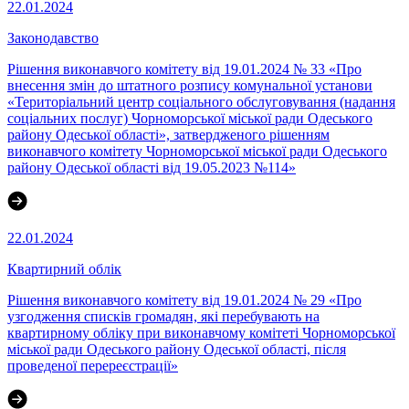
22.01.2024
Законодавство
Рішення виконавчого комітету від 19.01.2024 № 33 «Про
внесення змін до штатного розпису комунальної установи
«Територіальний центр соціального обслуговування (надання
соціальних послуг) Чорноморської міської ради Одеського
району Одеської області», затвердженого рішенням
виконавчого комітету Чорноморської міської ради Одеського
району Одеської області від 19.05.2023 №114»
22.01.2024
Квартирний облік
Рішення виконавчого комітету від 19.01.2024 № 29 «Про
узгодження списків громадян, які перебувають на
квартирному обліку при виконавчому комітеті Чорноморської
міської ради Одеського району Одеської області, після
проведеної перереєстрації»