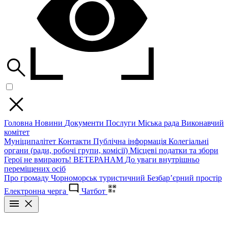
Головна
Новини
Документи
Послуги
Міська рада
Виконавчий
комітет
Муніципалітет
Контакти
Публічна інформація
Колегіальні
органи (ради, робочі групи, комісії)
Місцеві податки та збори
Герої не вмирають!
ВЕТЕРАНАМ
До уваги внутрішньо
переміщених осіб
Про громаду
Чорноморськ туристичний
Безбар’єрний простір
Електронна черга
Чатбот