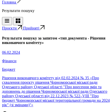
Головна
Результати пошуку
Проєкти
Прийняті
Результати пошуку за запитом «тип документа - Рішення
виконавчого комітету»
06.02.2024
Фінанси
Бюджет
Рішення виконавчого комітету від 02.02.2024 № 35 «Про
схвалення проєкту рішення Чорноморської міської ради
Одеського району Одеської області "Про внесення змін та
доповнень до рішення Чорноморської міської ради Одеського
району Одеської області від 22.12.2023 № 522–VІII "Про
бюджет Чорноморської міської територіальної громади на 2024
рік" (зі змінами)"»