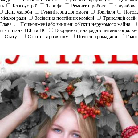
сть
Благоустрій
Тарифи
Ремонтні роботи
Службова 
День жалоби
Гуманітарна допомога
Торгівля
Погод
 міської ради
Засідання постійних комісій
Трансляції сесій
 Слава
Пошкоджені або знищені об'єкти нерухомого майна
ія з питань ТЕБ та НС
Координаційна рада з питань соціальн
Статут
Стратегія розвитку
Почесні громадяни
Гран