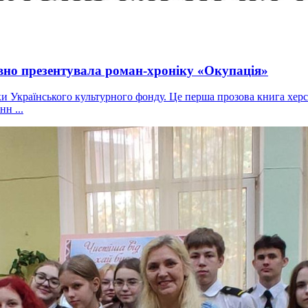
но презентувала роман-хроніку «Окупація»
 Українського культурного фонду. Це перша прозова книга херс
н ...