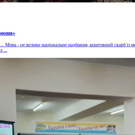
 мови»
.. Мова - це велике національне надбання, коштовний скарб із мог
 ...