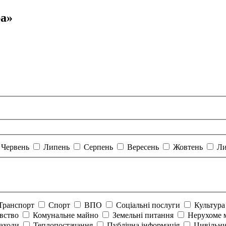
ра»
Червень
Липень
Серпень
Вересень
Жовтень
Ли
Транспорт
Спорт
ВПО
Соціальні послуги
Культур
авство
Комунальне майно
Земельні питання
Нерухоме 
аходи
Теплопостачання
Публічна інформація
Цивільни