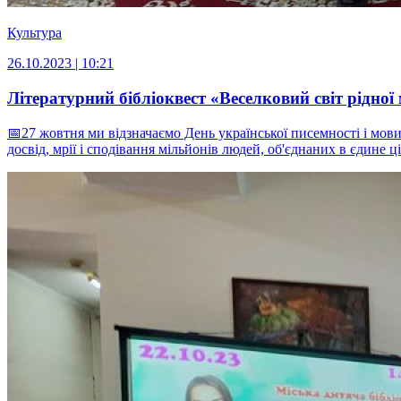
Культура
26.10.2023 | 10:21
Літературний бібліоквест «Веселковий світ рідної
📅27 жовтня ми відзначаємо День української писемності і мови.
досвід, мрії і сподівання мільйонів людей, об'єднаних в єдине ціл