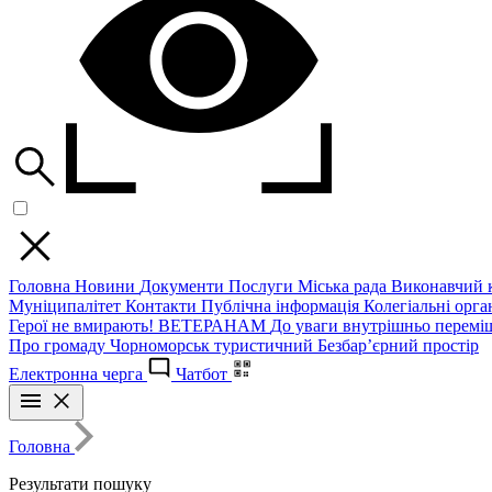
Головна
Новини
Документи
Послуги
Міська рада
Виконавчий к
Муніципалітет
Контакти
Публічна інформація
Колегіальні орган
Герої не вмирають!
ВЕТЕРАНАМ
До уваги внутрішньо перемі
Про громаду
Чорноморськ туристичний
Безбар’єрний простір
Електронна черга
Чатбот
Головна
Результати пошуку