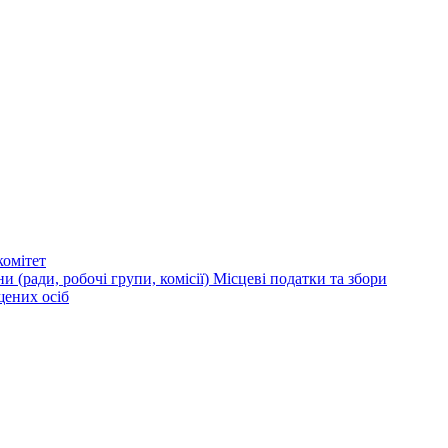
омітет
и (ради, робочі групи, комісії)
Місцеві податки та збори
щених осіб