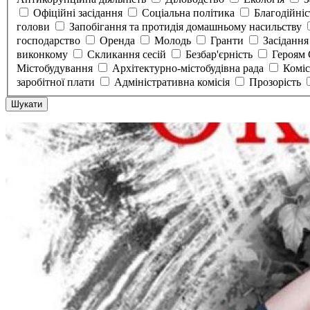
Офіційні засідання
Соціальна політика
Благодійні
голови
Запобігання та протидія домашньому насильству
господарство
Оренда
Молодь
Гранти
Засідання
виконкому
Скликання сесій
Безбар'єрність
Героям
Містобудування
Архітектурно-містобудівна рада
Коміс
заробітної плати
Адміністративна комісія
Прозорість
Шукати