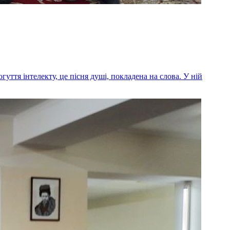
уття інтелекту, це пісня душі, покладена на слова. У ній