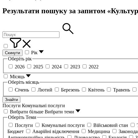
Результати пошуку за запитом «Культу
Рік
Скинути
Оберіть рік
2026
2025
2024
2023
2022
Місяць
Оберіть місяць
Січень
Лютий
Березень
Квітень
Травень
Знайти
Послуги
Комунальні послуги
Вибрати більше
Вибрати теми
Оберіть Теми
Послуги
Комунальні послуги
Військовий стан
Бюджет
Аварійні відключення
Медицина
Законод
Антикорупційна діяльність
Діловодство
Екологія
З