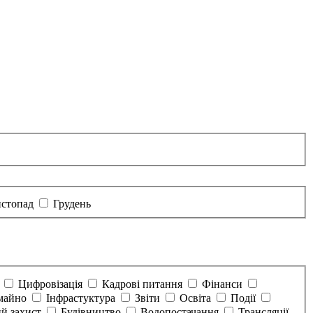
стопад
Грудень
а
Цифровізація
Кадрові питання
Фінанси
майно
Інфрастуктура
Звіти
Освіта
Події
й захист
Будівництво
Водопостачання
Трансляції