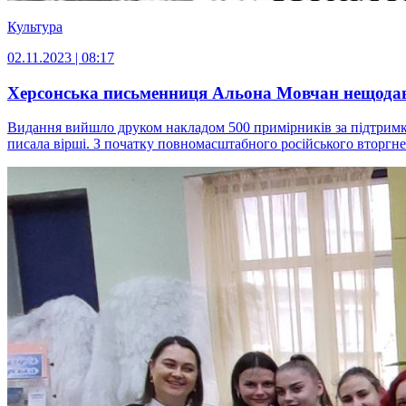
Культура
02.11.2023 | 08:17
Херсонська письменниця Альона Мовчан нещодав
Видання вийшло друком накладом 500 примірників за підтримки
писала вірші. З початку повномасштабного російського вторгнен