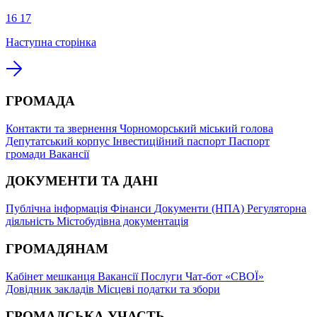
16
17
Наступна сторінка
ГРОМАДА
Контакти та звернення
Чорноморський міський голова
Депутатський корпус
Інвестиційний паспорт
Паспорт
громади
Вакансії
ДОКУМЕНТИ ТА ДАНІ
Публічна інформація
Фінанси
Документи (НПА)
Регуляторна
діяльність
Містобудівна документація
ГРОМАДЯНАМ
Кабінет мешканця
Вакансії
Послуги
Чат-бот «СВОЇ»
Довідник закладів
Місцеві податки та збори
ГРОМАДСЬКА УЧАСТЬ