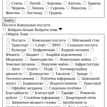
Січень
Лютий
Березень
Квітень
Травень
Червень
Липень
Серпень
Вересень
Жовтень
Листопад
Грудень
Знайти
Послуги
Комунальні послуги
Вибрати більше
Вибрати теми
Оберіть Теми
Послуги
Комунальні послуги
Військовий стан
Транспорт
Спорт
ВПО
Соціальні послуги
Культура
Цифровізація
Кадрові питання
Фінанси
Бюджет
Аварійні відключення
Медицина
Законодавство
Комунальне майно
Земельні питання
Нерухоме майно
Інфрастуктура
Звіти
Освіта
Події
Антикорупційна
діяльність
Діловодство
Екологія
Заходи
Теплопостачання
Публічна інформація
Цивільний
захист
Будівництво
Водопостачання
Трансляції
Офіційні засідання
Соціальна політика
Благодійність
Благоустрій
Тарифи
Ремонтні
роботи
Службова інформація
Квартирний облік
Звернення міського голови
Запобігання та