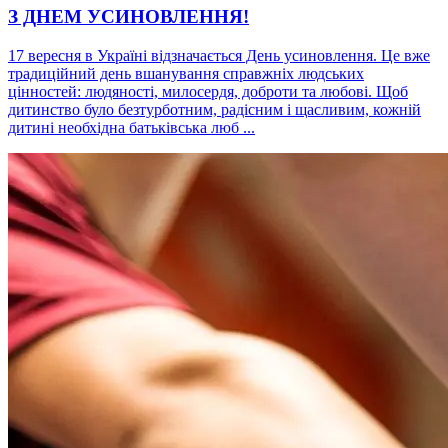
З ДНЕМ УСИНОВЛЕННЯ!
17 вересня в Україні відзначається День усиновлення. Це вже
традиційний день вшанування справжніх людських
цінностей: людяності, милосердя, доброти та любові. Щоб
дитинство було безтурботним, радісним і щасливим, кожній
дитині необхідна батьківська люб ...