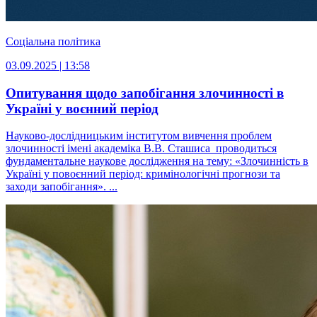
Соціальна політика
03.09.2025 | 13:58
Опитування щодо запобігання злочинності в
Україні у воєнний період
Науково-дослідницьким інститутом вивчення проблем
злочинності імені академіка В.В. Сташиса проводиться
фундаментальне наукове дослідження на тему: «Злочинність в
Україні у повоєнний період: кримінологічні прогнози та
заходи запобігання». ...