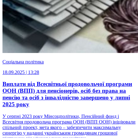
Соціальна політика
18.09.2025 | 13:28
Виплати від Всесвітньої продовольчої програми
ООН (ВПП) для пенсіонерів, осіб без права на
пенсію та осіб з інвалідністю завершено у липні
2025 року
У серпні 2023 року Мінсоцполітики, Пенсійний фонд і
Всесвітня продовольча програма ООН (ВПП ООН) ініціювали
спільний проект, мета якого – забезпечити максимальну
синергію у наданні українським громадянам грошової