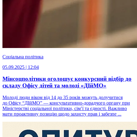
Соціальна політика
05.09.2025 | 12:04
Мінсоцполітики оголошує конкурсний відбір до
складу Офісу дітей та молоді «ДІйМО»
Молоді люди віком від 14 до 35 років можуть долучитися
до Офісу “ДІйМО” — консультативно-дорадчого органу при
Міністерстві соціальної політики, сім’ї та єдності. Важливо
мати проактивну позицію щодо захисту прав і забезпе ...