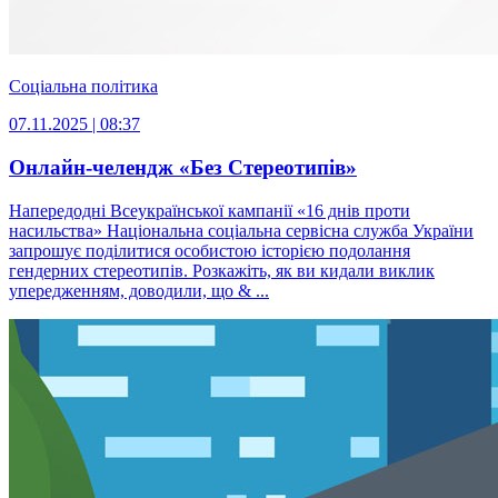
Соціальна політика
07.11.2025 | 08:37
Онлайн-челендж «Без Стереотипів»
Напередодні Всеукраїнської кампанії «16 днів проти
насильства» Національна соціальна сервісна служба України
запрошує поділитися особистою історією подолання
гендерних стереотипів. Розкажіть, як ви кидали виклик
упередженням, доводили, що & ...