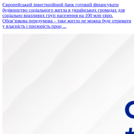
Європейський інвестиційний банк готовий фінансувати
будівництво соціального житла в українських громадах для
соціально вразливих груп населення на 100 млн євро.
Обовʼязкова передумова – таке житло не можна буде отримати
у власність і прозорість проц ...