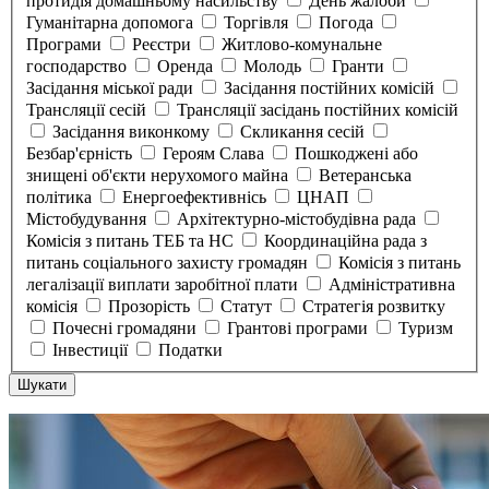
протидія домашньому насильству
День жалоби
Гуманітарна допомога
Торгівля
Погода
Програми
Реєстри
Житлово-комунальне
господарство
Оренда
Молодь
Гранти
Засідання міської ради
Засідання постійних комісій
Трансляції сесій
Трансляції засідань постійних комісій
Засідання виконкому
Скликання сесій
Безбар'єрність
Героям Слава
Пошкоджені або
знищені об'єкти нерухомого майна
Ветеранська
політика
Енергоефективнісь
ЦНАП
Містобудування
Архітектурно-містобудівна рада
Комісія з питань ТЕБ та НС
Координаційна рада з
питань соціального захисту громадян
Комісія з питань
легалізації виплати заробітної плати
Адміністративна
комісія
Прозорість
Статут
Стратегія розвитку
Почесні громадяни
Грантові програми
Туризм
Інвестиції
Податки
Шукати