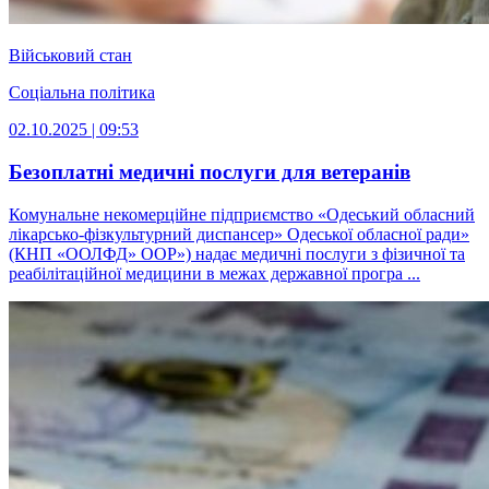
Військовий стан
Соціальна політика
02.10.2025 | 09:53
Безоплатні медичні послуги для ветеранів
Комунальне некомерційне підприємство «Одеський обласний
лікарсько-фізкультурний диспансер» Одеської обласної ради»
(КНП «ООЛФД» ООР») надає медичні послуги з фізичної та
реабілітаційної медицини в межах державної програ ...