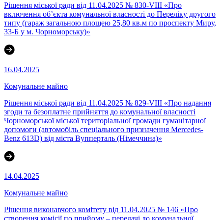
Рішення міської ради від 11.04.2025 № 830-VIII «Про
включення об’єкта комунальної власності до Переліку другого
типу (гараж загальною площею 25,80 кв.м по проспекту Миру,
33-Б у м. Чорноморську)»
16.04.2025
Комунальне майно
Рішення міської ради від 11.04.2025 № 829-VIII «Про надання
згоди та безоплатне прийняття до комунальної власності
Чорноморської міської територіальної громади гуманітарної
допомоги (автомобіль спеціального призначення Mercedes-
Benz 613D) від міста Вупперталь (Німеччина)»
14.04.2025
Комунальне майно
Рішення виконавчого комітету від 11.04.2025 № 146 «Про
створення комісії по прийому – передачі до комунальної