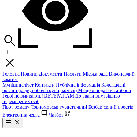
Головна
Новини
Документи
Послуги
Міська рада
Виконавчий
комітет
Муніципалітет
Контакти
Публічна інформація
Колегіальні
органи (ради, робочі групи, комісії)
Місцеві податки та збори
Герої не вмирають!
ВЕТЕРАНАМ
До уваги внутрішньо
переміщених осіб
Про громаду
Чорноморськ туристичний
Безбар’єрний простір
Електронна черга
Чатбот