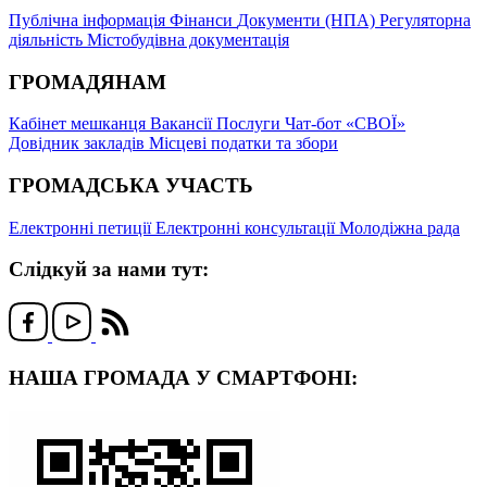
Публічна інформація
Фінанси
Документи (НПА)
Регуляторна
діяльність
Містобудівна документація
ГРОМАДЯНАМ
Кабінет мешканця
Вакансії
Послуги
Чат-бот «СВОЇ»
Довідник закладів
Місцеві податки та збори
ГРОМАДСЬКА УЧАСТЬ
Електронні петиції
Електронні консультації
Молодіжна рада
Слідкуй за нами тут:
НАША ГРОМАДА У СМАРТФОНІ: