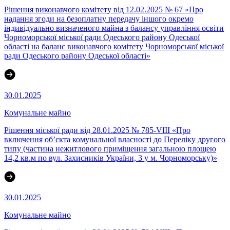
Рішення виконавчого комітету від 12.02.2025 № 67 «Про
надання згоди на безоплатну передачу іншого окремо
індивідуально визначеного майна з балансу управління освіти
Чорноморської міської ради Одеського району Одеської
області на баланс виконавчого комітету Чорноморської міської
ради Одеського району Одеської області»
30.01.2025
Комунальне майно
Рішення міської ради від 28.01.2025 № 785-VIII «Про
включення об’єкта комунальної власності до Переліку другого
типу (частина нежитлового приміщення загальною площею
14,2 кв.м по вул. Захисників України, 3 у м. Чорноморську)»
30.01.2025
Комунальне майно