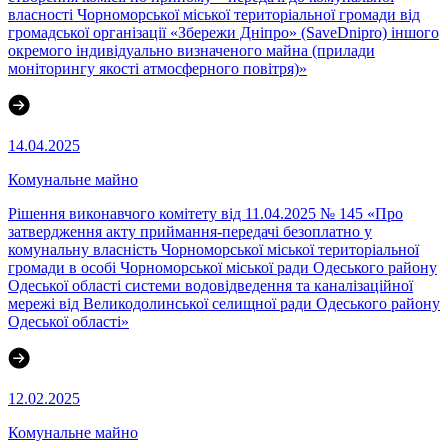
власності Чорноморської міської територіальної громади від
громадської організації «Збережи Дніпро» (SaveDnipro) іншого
окремого індивідуально визначеного майна (прилади
моніторингу якості атмосферного повітря)»
14.04.2025
Комунальне майно
Рішення виконавчого комітету від 11.04.2025 № 145 «Про
затвердження акту приймання-передачі безоплатно у
комунальну власність Чорноморської міської територіальної
громади в особі Чорноморської міської ради Одеського району
Одеської області системи водовідведення та каналізаційної
мережі від Великодолинської селищної ради Одеського району
Одеської області»
12.02.2025
Комунальне майно